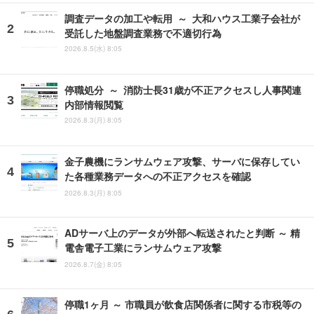
調査データの加工や転用 ～ 大和ハウス工業子会社が
受託した地盤調査業務で不適切行為
2026.8.5(水) 8:05
停職処分 ～ 消防士長31歳が不正アクセスし人事関連
内部情報閲覧
2026.8.3(月) 8:05
金子農機にランサムウェア攻撃、サーバに保存してい
た各種業務データへの不正アクセスを確認
2026.8.3(月) 8:05
ADサーバ上のデータが外部へ転送されたと判断 ～ 精
電舎電子工業にランサムウェア攻撃
2026.8.7(金) 8:05
停職1ヶ月 ～ 市職員が飲食店関係者に関する市税等の