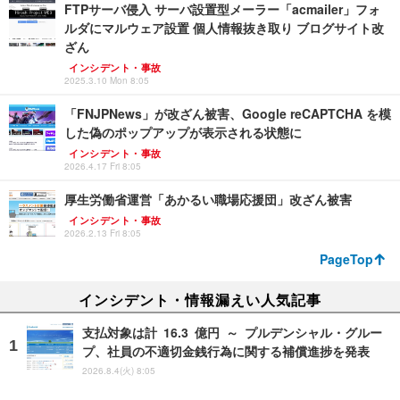
FTPサーバ侵入 サーバ設置型メーラー「acmailer」フォ
ルダにマルウェア設置 個人情報抜き取り ブログサイト改
ざん
インシデント・事故
2025.3.10 Mon 8:05
「FNJPNews」が改ざん被害、Google reCAPTCHA を模
した偽のポップアップが表示される状態に
インシデント・事故
2026.4.17 Fri 8:05
厚生労働省運営「あかるい職場応援団」改ざん被害
インシデント・事故
2026.2.13 Fri 8:05
PageTop
インシデント・情報漏えい人気記事
支払対象は計 16.3 億円 ～ プルデンシャル・グルー
プ、社員の不適切金銭行為に関する補償進捗を発表
2026.8.4(火) 8:05