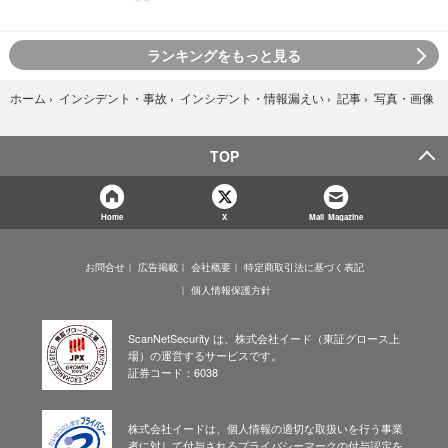
ランキングをもっと見る
写真・画像
ホーム
›
インシデント・事故
›
インシデント・情報漏えい
›
記事
›
TOP
Home
X
Mail Magazine
お問合せ
広告掲載
会社概要
特定商取引法に基づく表記
個人情報保護方針
ScanNetSecurity は、株式会社イード（東証グロース上
場）の運営するサービスです。
証券コード：6038
株式会社イードは、個人情報の適切な取扱いを行う事業
者に対して付与されるプライバシーマークの付与認定を