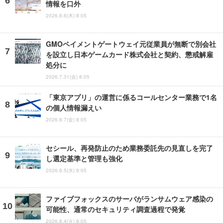
情報を口外
2026.8.6(木) 8:05
GMOペイメントゲートウェイ元従業員が無断で別会社
を設立し日本ゲームカード株式会社と契約、懲戒解雇
処分に
2026.7.31(金) 8:05
「東京アプリ」の運営に係るコールセンター業務で1名
の個人情報漏えい
2026.8.7(金) 8:05
セシール、再発防止のため業務委託先の見直しを完了
し選定基準と管理も強化
2026.8.5(水) 8:05
ファイブフォックスのサーバがランサムウェア感染の
可能性、通常のセキュリティ調査過程で発覚
2026.8.4(火) 8:05