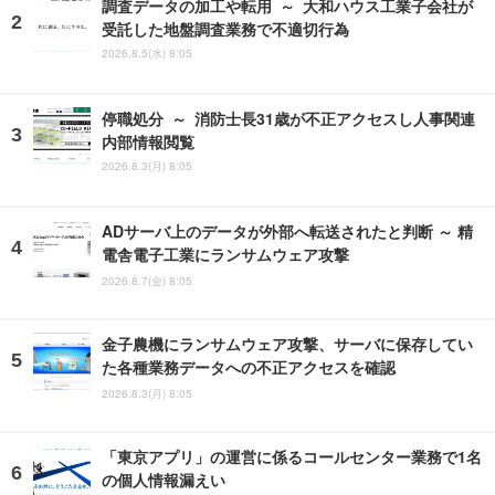
調査データの加工や転用 ～ 大和ハウス工業子会社が
受託した地盤調査業務で不適切行為
2026.8.5(水) 8:05
停職処分 ～ 消防士長31歳が不正アクセスし人事関連
内部情報閲覧
2026.8.3(月) 8:05
ADサーバ上のデータが外部へ転送されたと判断 ～ 精
電舎電子工業にランサムウェア攻撃
2026.8.7(金) 8:05
金子農機にランサムウェア攻撃、サーバに保存してい
た各種業務データへの不正アクセスを確認
2026.8.3(月) 8:05
「東京アプリ」の運営に係るコールセンター業務で1名
の個人情報漏えい