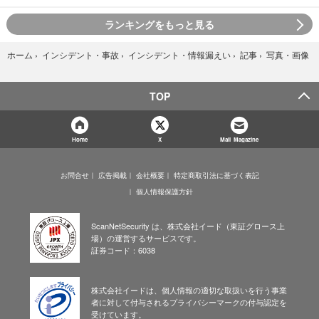
ランキングをもっと見る
写真・画像
ホーム
›
インシデント・事故
›
インシデント・情報漏えい
›
記事
›
TOP
Home
X
Mail Magazine
お問合せ
広告掲載
会社概要
特定商取引法に基づく表記
個人情報保護方針
ScanNetSecurity は、株式会社イード（東証グロース上
場）の運営するサービスです。
証券コード：6038
株式会社イードは、個人情報の適切な取扱いを行う事業
者に対して付与されるプライバシーマークの付与認定を
受けています。