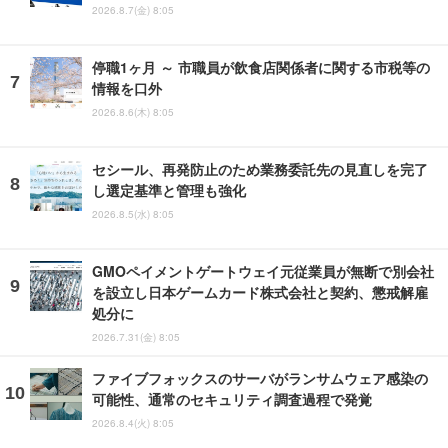
2026.8.7(金) 8:05
停職1ヶ月 ～ 市職員が飲食店関係者に関する市税等の
情報を口外
2026.8.6(木) 8:05
セシール、再発防止のため業務委託先の見直しを完了
し選定基準と管理も強化
2026.8.5(水) 8:05
GMOペイメントゲートウェイ元従業員が無断で別会社
を設立し日本ゲームカード株式会社と契約、懲戒解雇
処分に
2026.7.31(金) 8:05
ファイブフォックスのサーバがランサムウェア感染の
可能性、通常のセキュリティ調査過程で発覚
2026.8.4(火) 8:05