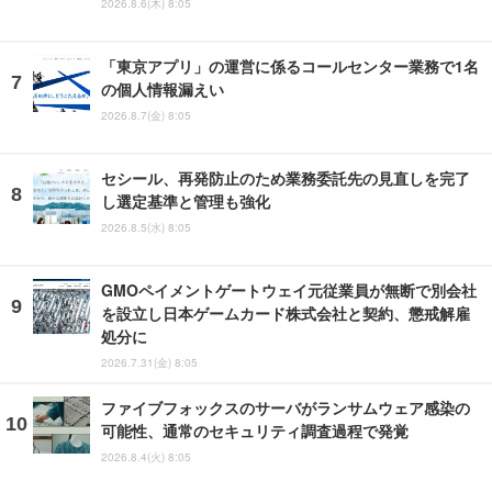
2026.8.6(木) 8:05
「東京アプリ」の運営に係るコールセンター業務で1名
の個人情報漏えい
2026.8.7(金) 8:05
セシール、再発防止のため業務委託先の見直しを完了
し選定基準と管理も強化
2026.8.5(水) 8:05
GMOペイメントゲートウェイ元従業員が無断で別会社
を設立し日本ゲームカード株式会社と契約、懲戒解雇
処分に
2026.7.31(金) 8:05
ファイブフォックスのサーバがランサムウェア感染の
可能性、通常のセキュリティ調査過程で発覚
2026.8.4(火) 8:05