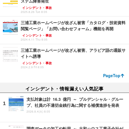
ステム障害発生
インシデント・事故
2025.8.26 Tue 8:05
三浦工業ホームページが改ざん被害「カタログ・技術資料
閲覧ページ」「お問い合わせフォーム」機能を再開
インシデント・事故
2024.4.11 Thu 8:05
三浦工業ホームページが改ざん被害、アラビア語の通販サ
イトへ誘導
インシデント・事故
2024.2.9 Fri 8:05
PageTop
インシデント・情報漏えい人気記事
支払対象は計 16.3 億円 ～ プルデンシャル・グルー
プ、社員の不適切金銭行為に関する補償進捗を発表
2026.8.4(火) 8:05
調査データの加工や転用 ～ 大和ハウス工業子会社が