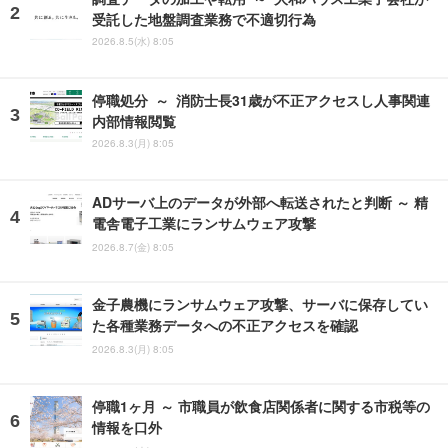
受託した地盤調査業務で不適切行為
2026.8.5(水) 8:05
停職処分 ～ 消防士長31歳が不正アクセスし人事関連
内部情報閲覧
2026.8.3(月) 8:05
ADサーバ上のデータが外部へ転送されたと判断 ～ 精
電舎電子工業にランサムウェア攻撃
2026.8.7(金) 8:05
金子農機にランサムウェア攻撃、サーバに保存してい
た各種業務データへの不正アクセスを確認
2026.8.3(月) 8:05
停職1ヶ月 ～ 市職員が飲食店関係者に関する市税等の
情報を口外