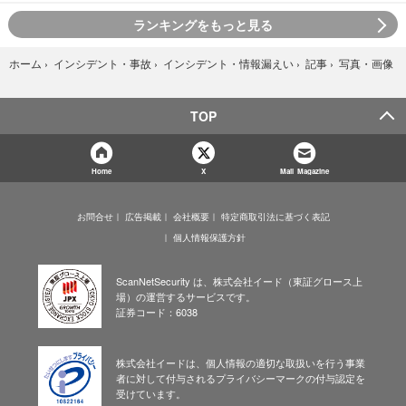
ランキングをもっと見る
写真・画像
ホーム
›
インシデント・事故
›
インシデント・情報漏えい
›
記事
›
TOP
Home
X
Mail Magazine
お問合せ
広告掲載
会社概要
特定商取引法に基づく表記
個人情報保護方針
ScanNetSecurity は、株式会社イード（東証グロース上
場）の運営するサービスです。
証券コード：6038
株式会社イードは、個人情報の適切な取扱いを行う事業
者に対して付与されるプライバシーマークの付与認定を
受けています。