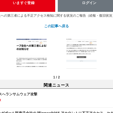
いますぐ登録
ログイン
社への第三者による不正アクセス検知に関する状況のご報告（続報・復旧状況
この記事へ戻る
1
/
2
関連ニュース
スへランサムウェア攻撃
故
のシンガポール販売子会社の Microsoft365 アカウントに不正アクセス