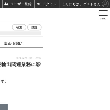
ユーザー登録
ログイン
こんにちは、ゲストさん
MENU
検索
購読
訂正･お詫び
2026.5.28（木） 8:05
空輸出関連業務に影
ます。