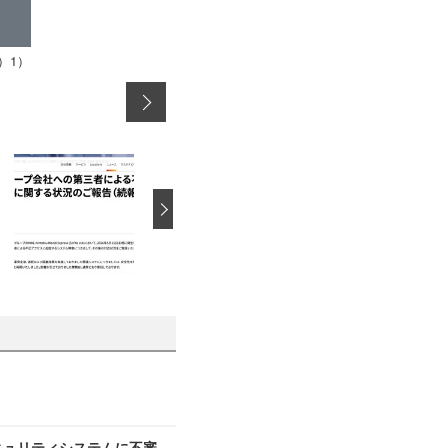
）1）
›
、セキュリティシステムに不審