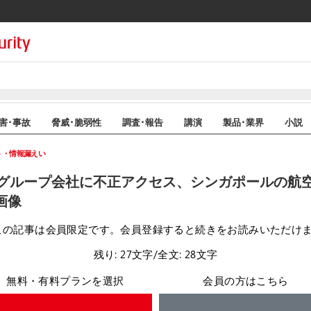
害･事故
脅威･脆弱性
調査･報告
講演
製品･業界
小説
ト・情報漏えい
グループ会社に不正アクセス、シンガポールの航
画像
この記事は会員限定です。会員登録すると続きをお読みいただけ
残り: 27文字/全文: 28文字
無料・有料プランを選択
会員の方はこちら