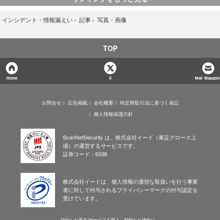
写真・画像
›
インシデント・情報漏えい
›
記事
›
TOP
Home
X
Mail Magazin
お問合せ
広告掲載
会社概要
特定商取引法に基づく表記
個人情報保護方針
ScanNetSecurity は、株式会社イード（東証グロース上
場）の運営するサービスです。
証券コード：6038
株式会社イードは、個人情報の適切な取扱いを行う事業
者に対して付与されるプライバシーマークの付与認定を
受けています。
紹介した商品/サービスを購入、契約した場合に、