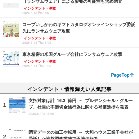
（ランサムウェア）による影響の可能性も含め調査
インシデント・事故
2026.5.15 Fri 8:05
コープいしかわのギフトカタログオンラインショップ委託
先にランサムウェア攻撃
インシデント・事故
2026.5.14 Thu 8:05
東京精密の米国グループ会社にランサムウェア攻撃
インシデント・事故
2026.5.14 Thu 8:05
PageTop
インシデント・情報漏えい人気記事
支払対象は計 16.3 億円 ～ プルデンシャル・グルー
プ、社員の不適切金銭行為に関する補償進捗を発表
2026.8.4(火) 8:05
調査データの加工や転用 ～ 大和ハウス工業子会社が
受託した地盤調査業務で不適切行為