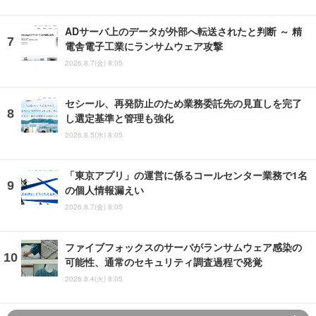
ADサーバ上のデータが外部へ転送されたと判断 ～ 精
電舎電子工業にランサムウェア攻撃
2026.8.7(金) 8:05
セシール、再発防止のため業務委託先の見直しを完了
し選定基準と管理も強化
2026.8.5(水) 8:05
「東京アプリ」の運営に係るコールセンター業務で1名
の個人情報漏えい
2026.8.7(金) 8:05
ファイブフォックスのサーバがランサムウェア感染の
可能性、通常のセキュリティ調査過程で発覚
2026.8.4(火) 8:05