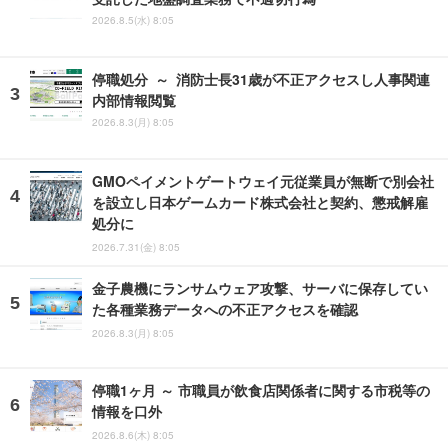
2026.8.5(水) 8:05
停職処分 ～ 消防士長31歳が不正アクセスし人事関連
内部情報閲覧
2026.8.3(月) 8:05
GMOペイメントゲートウェイ元従業員が無断で別会社
を設立し日本ゲームカード株式会社と契約、懲戒解雇
処分に
2026.7.31(金) 8:05
金子農機にランサムウェア攻撃、サーバに保存してい
た各種業務データへの不正アクセスを確認
2026.8.3(月) 8:05
停職1ヶ月 ～ 市職員が飲食店関係者に関する市税等の
情報を口外
2026.8.6(木) 8:05