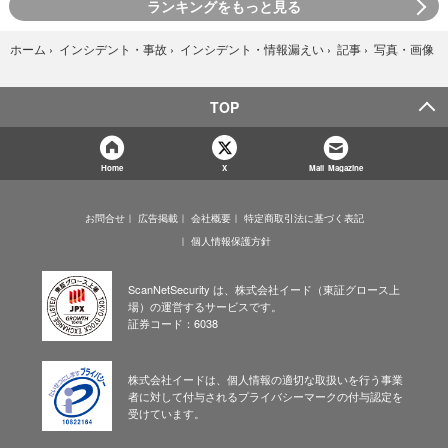
ランキングをもっと見る
写真・画像
ホーム
›
インシデント・事故
›
インシデント・情報漏えい
›
記事
›
TOP
Home
X
Mail Magazine
お問合せ
広告掲載
会社概要
特定商取引法に基づく表記
個人情報保護方針
ScanNetSecurity は、株式会社イード（東証グロース上
場）の運営するサービスです。
証券コード：6038
株式会社イードは、個人情報の適切な取扱いを行う事業
者に対して付与されるプライバシーマークの付与認定を
受けています。