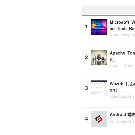
Microso
an Tech Re
2026.7.29(水) 8:1
Apache T
rt）
2026.2.3(火) 8:15
Wazuh 
ort）
2026.6.24(水) 8:1
Android
2011.3.16(水) 8:0