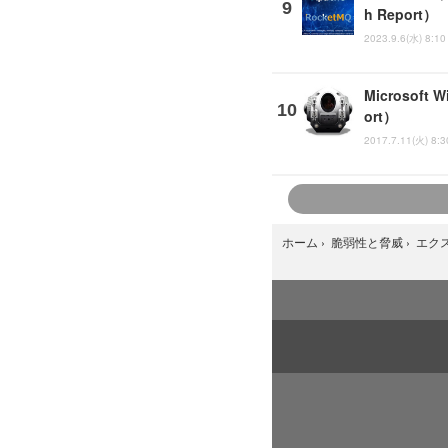
h Report）
2023.9.6(水) 8:10
Microsoft
ort）
2017.7.11(火) 8:3
ホーム
›
脆弱性と脅威
›
エク