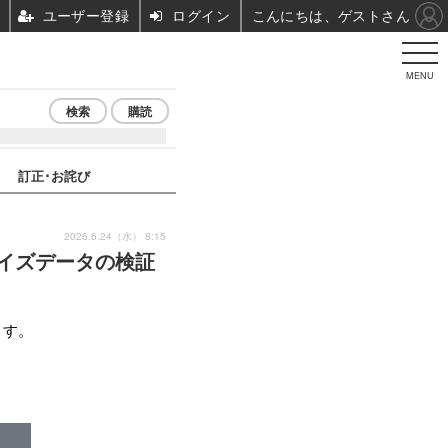
ユーザー登録
ログイン
こんにちは、ゲストさん
MENU
検索
購読
訂正･お詫び
2026.6.24（水） 8:15
ライズデータの検証
ます。