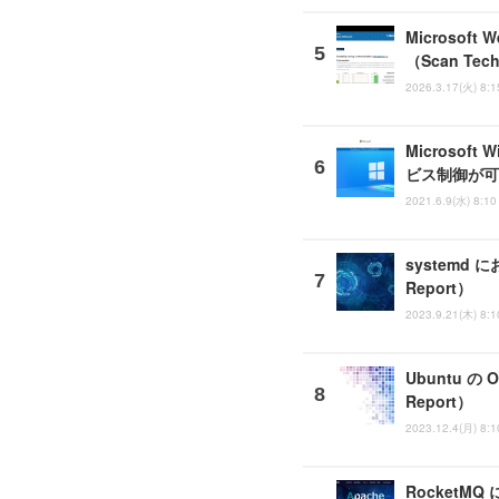
Microso
（Scan Tech
2026.3.17(火) 8:1
Microsof
ビス制御が可能
2021.6.9(水) 8:10
systemd
Report）
2023.9.21(木) 8:1
Ubuntu 
Report）
2023.12.4(月) 8:1
Rocket