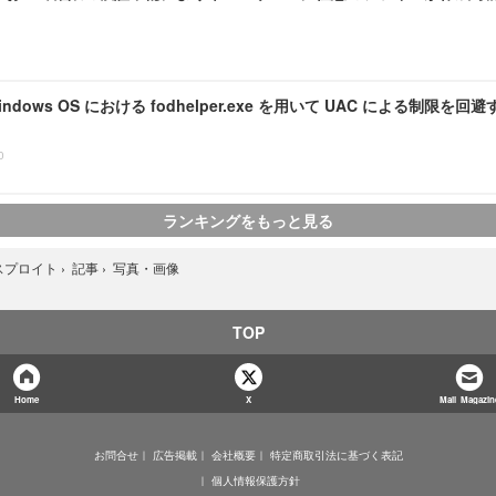
 Windows OS における fodhelper.exe を用いて UAC による制限を回避
0
ランキングをもっと見る
写真・画像
スプロイト
›
記事
›
TOP
Home
X
Mail Magazin
お問合せ
広告掲載
会社概要
特定商取引法に基づく表記
個人情報保護方針