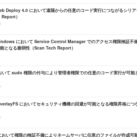
ft Web Deploy 4.0 において遠隔からの任意のコード実行につながる
 Report）
5
t Windows において Service Control Manager でのアクセス
となる脆弱性（Scan Tech Report）
 において sudo 権限の付与により管理者権限での任意のコード実行が可能と
0
の OverlayFS においてセキュリティ機構の回避が可能となる権限昇格につな
0
MQ において権限の検証不備によりネームサーバに任意のファイルが作成可能と