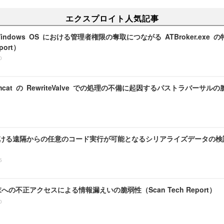
エクスプロイト人気記事
ft Windows OS における管理者権限の奪取につながる ATBroker.ex
port）
0
omcat の RewriteValve での処理の不備に起因するパストラバーサルの脆
における遠隔からの任意のコード実行が可能となるシリアライズデータの検証不備
5
 端末への不正アクセスによる情報漏えいの脆弱性（Scan Tech Report）
0