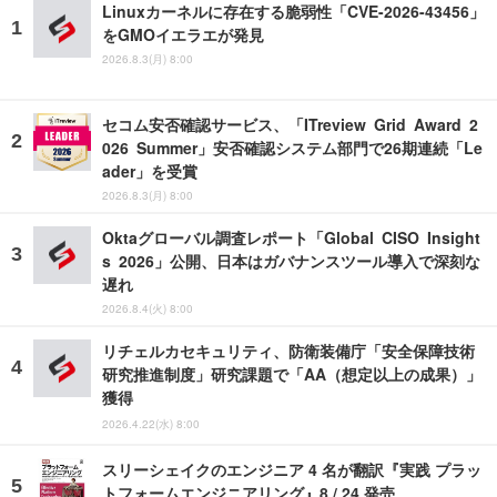
Linuxカーネルに存在する脆弱性「CVE-2026-43456」
をGMOイエラエが発見
2026.8.3(月) 8:00
セコム安否確認サービス、「ITreview Grid Award 2
026 Summer」安否確認システム部門で26期連続「Le
ader」を受賞
2026.8.3(月) 8:00
Oktaグローバル調査レポート「Global CISO Insight
s 2026」公開、日本はガバナンスツール導入で深刻な
遅れ
2026.8.4(火) 8:00
リチェルカセキュリティ、防衛装備庁「安全保障技術
研究推進制度」研究課題で「AA（想定以上の成果）」
獲得
2026.4.22(水) 8:00
スリーシェイクのエンジニア 4 名が翻訳『実践 プラッ
トフォームエンジニアリング』8 / 24 発売