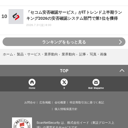
「セコム安否確認サービス」がITトレンド上半期ラン
キング2026の安否確認システム部門で第1位を獲得
2026.7.31(金) 8:00
ランキングをもっと見る
写真・画像
ホーム
›
製品・サービス・業界動向
›
業界動向
›
記事
›
TOP
Home
X
Mail Magazine
お問合せ
広告掲載
会社概要
特定商取引法に基づく表記
個人情報保護方針
ScanNetSecurity は、株式会社イード（東証グロース上
場）の運営するサービスです。