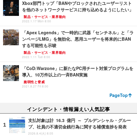
Xbox部門トップ「BANやブロックされたユーザーリスト
を他のネットワークサービスに持ち込めるようにしたい」
製品・サービス・業界動向
2022.1.17 Mon 8:00
「Apex Legends」で一時的に武器「センチネル」と「ラ
ンページLMG」を無効化、悪用ユーザーを将来的にBAN
する可能性も示唆
製品・サービス・業界動向
2022.1.11 Tue 8:00
「CoD:Warzone」に新たなPC用チート対策プログラムを
導入、10万件以上の一斉BAN実施
脆弱性と脅威
2021.8.27 Fri 8:00
PageTop
インシデント・情報漏えい人気記事
支払対象は計 16.3 億円 ～ プルデンシャル・グルー
プ、社員の不適切金銭行為に関する補償進捗を発表
2026.8.4(火) 8:05