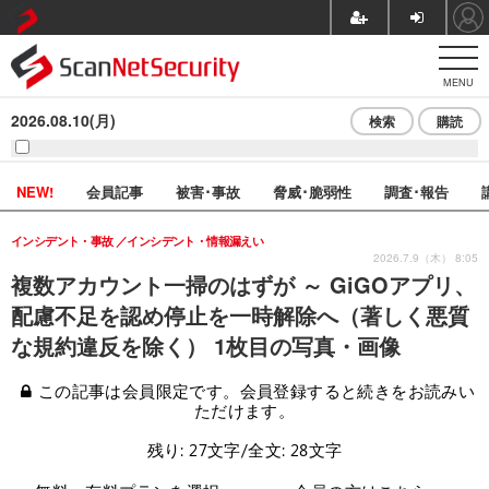
MENU
2026.08.10(月)
検索
購読
NEW!
会員記事
被害･事故
脅威･脆弱性
調査･報告
インシデント・事故
インシデント・情報漏えい
2026.7.9（木） 8:05
複数アカウント一掃のはずが ～ GiGOアプリ、
配慮不足を認め停止を一時解除へ（著しく悪質
な規約違反を除く） 1枚目の写真・画像
この記事は会員限定です。会員登録すると続きをお読みい
ただけます。
残り: 27文字/全文: 28文字