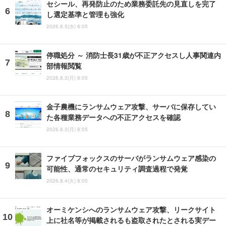
セシール、再発防止のため業務委託先の見直しを完了
し選定基準と管理も強化
2026.8.5(水) 8:05
停職処分 ～ 消防士長31歳が不正アクセスし人事関連内
部情報閲覧
2026.8.3(月) 8:05
金子農機にランサムウェア攻撃、サーバに保存してい
た各種業務データへの不正アクセスを確認
2026.8.3(月) 8:05
ファイブフォックスのサーバがランサムウェア感染の
可能性、通常のセキュリティ調査過程で発覚
2026.8.4(火) 8:05
オーミケンシへのランサムウェア攻撃、リークサイト
上に社名等が掲載されるも盗取されたとされる実デー