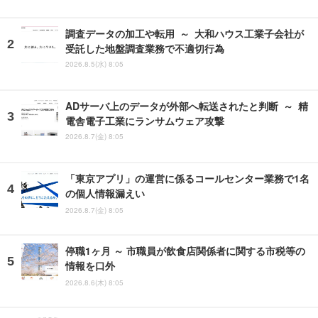
調査データの加工や転用 ～ 大和ハウス工業子会社が
受託した地盤調査業務で不適切行為
2026.8.5(水) 8:05
ADサーバ上のデータが外部へ転送されたと判断 ～ 精
電舎電子工業にランサムウェア攻撃
2026.8.7(金) 8:05
「東京アプリ」の運営に係るコールセンター業務で1名
の個人情報漏えい
2026.8.7(金) 8:05
停職1ヶ月 ～ 市職員が飲食店関係者に関する市税等の
情報を口外
2026.8.6(木) 8:05