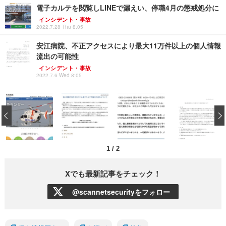
電子カルテを閲覧しLINEで漏えい、停職4月の懲戒処分に
インシデント・事故
2022.7.28 Thu 8:05
安江病院、不正アクセスにより最大11万件以上の個人情報
流出の可能性
インシデント・事故
2022.7.6 Wed 8:05
‹
1
/
2
Xでも最新記事をチェック！
@scannetsecurityをフォロー