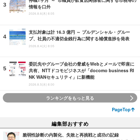
停職1ヶ月 ～ 市職員が飲食店関係者に関する市税等の
情報を口外
2026.8.6(木) 8:05
支払対象は計 16.3 億円 ～ プルデンシャル・グルー
プ、社員の不適切金銭行為に関する補償進捗を発表
2026.8.4(火) 8:05
委託先やグループ会社の脅威をWebとメールで即座に
共有、NTTドコモビジネスが「docomo business RI
NK WANセキュリティ」に新機能
2026.8.5(水) 8:00
ランキングをもっと見る
PageTop
編集部おすすめ
脆弱性診断の内製化、失敗と再挑戦と成功の記録