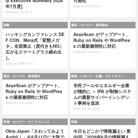
ly Executive Summary 2026
可能性
年7月度]
2026.8.6 Thu 8:05
2026.8.6 Thu 8:15
国際
製品・サービス・業界動向
ハッキングカンファレンス DE
AeyeScan がアップデート、
F CON、Meta式「変態メガ
Ruby on Rails や WordPres
ネ」全面禁止（度付きもNG）
s の最新脆弱性に対応
広がるスマートグラス締め出
2026.8.6 Thu 8:00
し
2026.8.3 Mon 8:15
製品・サービス・業界動向
調査・レポート・白書・ガイドライン
AeyeScan がアップデート、
市民プールやエネルギー企業
Ruby on Rails や WordPres
が標的に ～ IPA が制御システ
s の最新脆弱性に対応
ムの最新サイバーインシデン
ト事例を追加
2026.8.6 Thu 8:00
2026.8.6 Thu 8:00
研修・セミナー・カンファレンス
特集
Okta Japan「さわってみよう
今日もどこかで情報漏えい 第
Auth0！」を9月11日に大阪で
50回「2026年6月の情報漏え