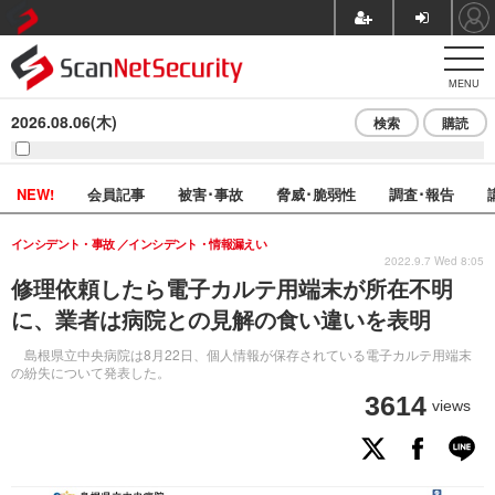
MENU
2026.08.06(木)
検索
購読
NEW!
会員記事
被害･事故
脅威･脆弱性
調査･報告
インシデント・事故
インシデント・情報漏えい
2022.9.7 Wed 8:05
修理依頼したら電子カルテ用端末が所在不明
に、業者は病院との見解の食い違いを表明
島根県立中央病院は8月22日、個人情報が保存されている電子カルテ用端末
の紛失について発表した。
3614
views