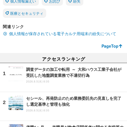
個人情報漏えい
お詫び
紛失
医療とセキュリティ
関連リンク
個人情報が保存されている電子カルテ用端末の紛失について
PageTop
アクセスランキング
調査データの加工や転用 ～ 大和ハウス工業子会社が
受託した地盤調査業務で不適切行為
2026.8.5(水) 8:05
セシール、再発防止のため業務委託先の見直しを完了
し選定基準と管理も強化
2026.8.5(水) 8:05