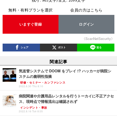
無料・有料プランを選択
会員の方はこちら
いますぐ登録
ログイン
《ScanNetSecurity》
シェア
ポスト
送る
関連記事
気送管システムで DOOM をプレイ !? ハッカーが病院シ
ステムの脆弱性指摘
研修・セミナー・カンファレンス
2022.6.30 Thu 8:10
病院関連や介護用品レンタルを行うトーカイに不正アクセ
ス、現時点で情報流出は確認されず
インシデント・事故
2022.8.16 Tue 8:05