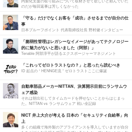
内製化支援の取り組みについて取材させて欲しいと頼んでいた
のだが毎回返事は芳しくなかった
「守る」だけでなくお客を「成功」させるまでが自分の仕
事
日本プルーフポイント 代表取締役社長 野村健インタビュー
「脆弱性管理はレガシーなイメージがあってテクノロジー
的に魅力がないと思いました（阿部）」
Tenable 阿部淳平が語るエクスポージャーマネジメント
「これってゼロトラストなの？」と思ったら読むべき
ID 起点の “ HENNGE流 ” ゼロトラストここに爆誕
自動車部品メーカーNITTAN、決算開示目前にランサムウ
ェア感染
それは朝出社してタイムカードを押せないことからはじまっ
た。NITTAN vs ランサムウェア 戦い全記録
NICT 井上大介が考える 日本の「セキュリティ自給率」向
上
多くの組織で海外製のアプライアンスを導入していますが自分