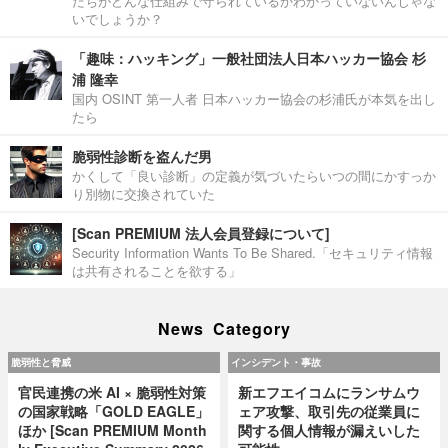
たちがどんな仕組みで守られているかわかっていないんじゃな
いでしょうか？
「趣味：ハッキング」一般社団法人日本ハッカー協会 杉
浦 隆幸
国内 OSINT 第一人者 日本ハッカー協会の杉浦氏が本気を出し
たら
脆弱性診断を盗んだ男
かくして「良い診断」の定義が気づいたらいつの間にかすっか
り別物に交換されていた
[Scan PREMIUM 法人会員登録について]
Security Information Wants To Be Shared.「セキュリティ情報
は共有されることを欲する」
News Category
脆弱性と脅威
インシデント・事故
官民連携の米 AI × 脆弱性対策
新エフエイコムにランサムウ
の国家戦略「GOLD EAGLE」
ェア攻撃、取引先の従業員に
ほか [Scan PREMIUM Month
関する個人情報が漏えいした