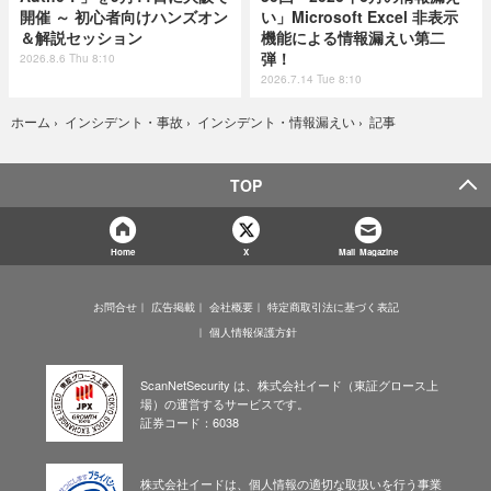
開催 ～ 初心者向けハンズオン
い」Microsoft Excel 非表示
＆解説セッション
機能による情報漏えい第二
弾！
2026.8.6 Thu 8:10
2026.7.14 Tue 8:10
記事
ホーム
›
インシデント・事故
›
インシデント・情報漏えい
›
TOP
Home
X
Mail Magazine
お問合せ
広告掲載
会社概要
特定商取引法に基づく表記
個人情報保護方針
ScanNetSecurity は、株式会社イード（東証グロース上
場）の運営するサービスです。
証券コード：6038
株式会社イードは、個人情報の適切な取扱いを行う事業