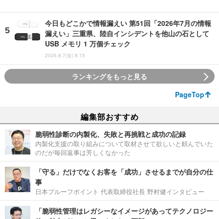
今日もどこかで情報漏えい 第51回「2026年7月の情報
漏えい」三重県、陸自インシデントを他山の石として
USB メモリ 1 万個チェック
2026.8.7(金) 8:15
ランキングをもっと見る
PageTop
編集部おすすめ
脆弱性診断の内製化、失敗と再挑戦と成功の記録
内製化支援の取り組みについて取材させて欲しいと頼んでいた
のだが毎回返事は芳しくなかった
「守る」だけでなくお客を「成功」させるまでが自分の仕
事
日本プルーフポイント 代表取締役社長 野村健インタビュー
「脆弱性管理はレガシーなイメージがあってテクノロジー