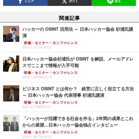
シェア
ポスト
送る
関連記事
ハッカーの OSINT 活用法 ～ 日本ハッカー協会 杉浦氏講
演
研修・セミナー・カンファレンス
2022.1.18 Tue 8:15
日本ハッカー協会杉浦氏が OSINT を解説、メールアドレ
スでここまで情報が入手可能
研修・セミナー・カンファレンス
2020.1.29 Wed 8:10
ビジネス OSINT とは何か？ 経営に正しく役立てる方法
～ 日本ハッカー協会 代表理事 杉浦氏講演
研修・セミナー・カンファレンス
2021.3.3 Wed 8:10
「ハッカーが活躍できる社会を作る」2年間の成果とこれ
からの展望…日本ハッカー協会独占インタビュー
研修・セミナー・カンファレンス
2020.1.28 Tue 8:15