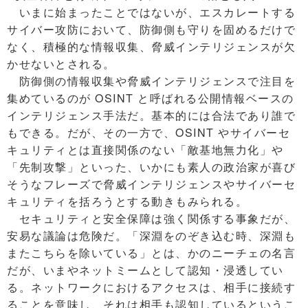
いまに始まったことではないが、エスカレートする
サイバー攻防において、防御側も守りを固めるだけで
なく、積極的な情報収集、脅威インテリジェンスが欠
かせないとされる。
防御側の情報収集や脅威インテリジェンスで注目を
集めているのが OSINT と呼ばれる公開情報ベースの
インテリジェンス手法だ。基本的には合法であり誰で
もできる。だが、その一方で、OSINT やサイバーセ
キュリティとは直接関係のない「敵基地無力化」や
「先制攻撃」といった、いかにも素人の政治家が喜び
そうなフレーズで脅威インテリジェンスやサイバーセ
キュリティを括ろうとする動きもみられる。
セキュリティと安全保障は強く関係する事象だが、
安易な議論は危険だ。「深淵をのぞき込む時、深淵も
またこちらを除いている」とは、かのニーチェの名言
だが、いまやネットミームとして認知・浸透してい
る。ネットワークにおけるアクセスは、相手に接続す
ることを意味し、それは相手も認知しているというこ