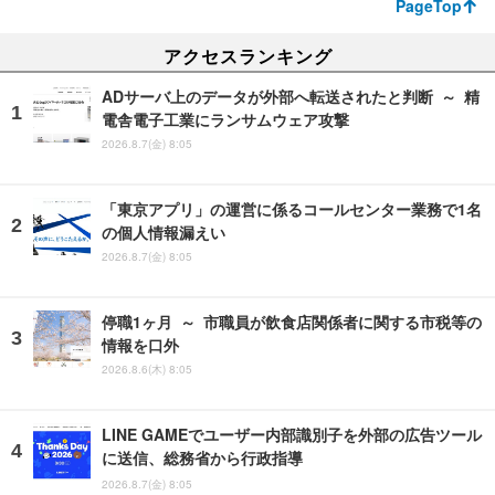
PageTop
アクセスランキング
ADサーバ上のデータが外部へ転送されたと判断 ～ 精
電舎電子工業にランサムウェア攻撃
2026.8.7(金) 8:05
「東京アプリ」の運営に係るコールセンター業務で1名
の個人情報漏えい
2026.8.7(金) 8:05
停職1ヶ月 ～ 市職員が飲食店関係者に関する市税等の
情報を口外
2026.8.6(木) 8:05
LINE GAMEでユーザー内部識別子を外部の広告ツール
に送信、総務省から行政指導
2026.8.7(金) 8:05