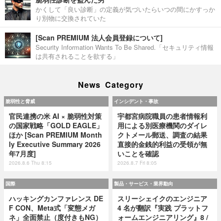
かくして「良い診断」の定義が気づいたらいつの間にかすっか
り別物に交換されていた
[Scan PREMIUM 法人会員登録について]
Security Information Wants To Be Shared.「セキュリティ情報
は共有されることを欲する」
News Category
脆弱性と脅威
インシデント・事故
官民連携の米 AI × 脆弱性対策
宇都宮病院職員の患者情報利
の国家戦略「GOLD EAGLE」
用による別医療機関のダイレ
ほか [Scan PREMIUM Month
クトメール郵送、調査の結果
ly Executive Summary 2026
直接的金銭的利益の受領が無
年7月度]
いことを確認
2026.8.6 Thu 8:15
2026.8.7 Fri 8:05
国際
製品・サービス・業界動向
ハッキングカンファレンス DE
スリーシェイクのエンジニア
F CON、Meta式「変態メガ
4 名が翻訳『実践 プラットフ
ネ」全面禁止（度付きもNG）
ォームエンジニアリング』8 /