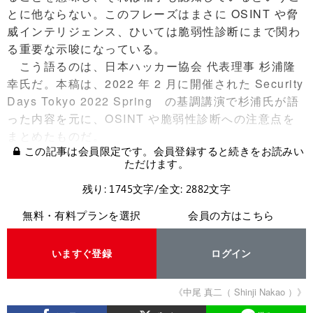
とに他ならない。このフレーズはまさに OSINT や脅
威インテリジェンス、ひいては脆弱性診断にまで関わ
る重要な示唆になっている。
こう語るのは、日本ハッカー協会 代表理事 杉浦隆
幸氏だ。本稿は、2022 年 2 月に開催された Security
Days Tokyo 2022 Spring の基調講演で杉浦氏が語
った内容を元に、OSINT や脆弱性診断への注意点を
まとめたものだ。
この記事は会員限定です。会員登録すると続きをお読みい
ただけます。
残り: 1745文字/全文: 2882文字
無料・有料プランを選択
会員の方はこちら
いますぐ登録
ログイン
《中尾 真二（ Shinji Nakao ）》