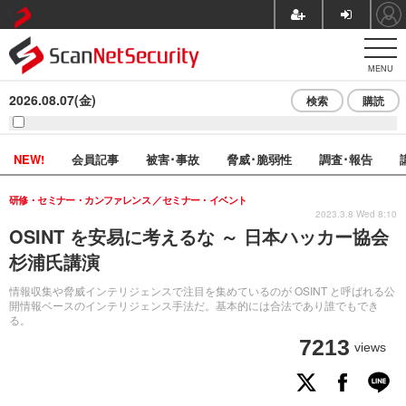
MENU
2026.08.07(金)
検索
購読
NEW!
会員記事
被害･事故
脅威･脆弱性
調査･報告
研修・セミナー・カンファレンス
セミナー・イベント
2023.3.8 Wed 8:10
OSINT を安易に考えるな ～ 日本ハッカー協会
杉浦氏講演
情報収集や脅威インテリジェンスで注目を集めているのが OSINT と呼ばれる公
開情報ベースのインテリジェンス手法だ。基本的には合法であり誰でもでき
る。
7213
views