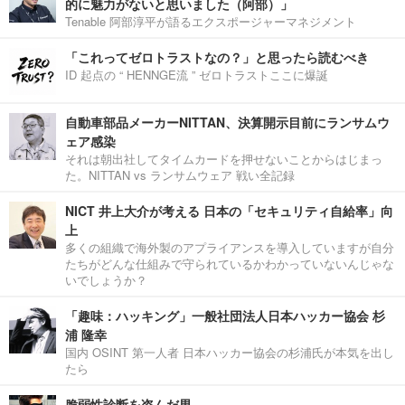
的に魅力がないと思いました（阿部）」
Tenable 阿部淳平が語るエクスポージャーマネジメント
「これってゼロトラストなの？」と思ったら読むべき
ID 起点の “ HENNGE流 ” ゼロトラストここに爆誕
自動車部品メーカーNITTAN、決算開示目前にランサムウ
ェア感染
それは朝出社してタイムカードを押せないことからはじまっ
た。NITTAN vs ランサムウェア 戦い全記録
NICT 井上大介が考える 日本の「セキュリティ自給率」向
上
多くの組織で海外製のアプライアンスを導入していますが自分
たちがどんな仕組みで守られているかわかっていないんじゃな
いでしょうか？
「趣味：ハッキング」一般社団法人日本ハッカー協会 杉
浦 隆幸
国内 OSINT 第一人者 日本ハッカー協会の杉浦氏が本気を出し
たら
脆弱性診断を盗んだ男