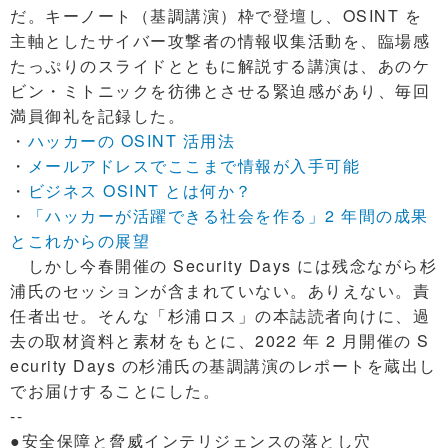
だ。キーノート（基調講演）枠で登壇し、OSINT を
主軸としたサイバー攻撃者の情報収集活動を、臨場感
たっぷりのスライドとともに解説する講演は、あのケ
ビン・ミトニックを彷彿とさせる緊迫感があり、毎回
満員御礼を記録した。
・
ハッカーの OSINT 活用法
・
メールアドレスでここまで情報が入手可能
・
ビジネス OSINT とは何か？
・
「ハッカーが活躍できる社会を作る」2 年間の成果
とこれからの展望
しかし今春開催の Security Days には残念ながら杉
浦氏のセッションが含まれていない。ありえない。責
任者出せ。そんな「杉浦ロス」の本誌読者向けに、過
去の取材資料と素材をもとに、2022 年 2 月開催の S
ecurity Days の杉浦氏の基調講演のレポートを蔵出し
でお届けすることにした。
--
●安全保障と脅威インテリジェンスの落とし穴