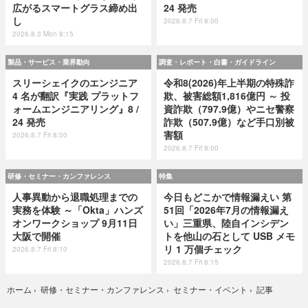
広がるスマートグラス締め出
24 発売
し
2026.8.7 Fri 8:00
2026.8.3 Mon 8:15
製品・サービス・業界動向
調査・レポート・白書・ガイドライン
スリーシェイクのエンジニア
令和8(2026)年上半期の特殊詐
4 名が翻訳『実践 プラットフ
欺、被害総額1,816億円 ～ 投
ォームエンジニアリング』8 /
資詐欺（797.9億）やニセ警察
24 発売
詐欺（507.9億）など手口別被
害額
2026.8.7 Fri 8:00
2026.8.7 Fri 8:00
研修・セミナー・カンファレンス
特集
人事異動から退職処理までの
今日もどこかで情報漏えい 第
実務を体験 ～「Okta」ハンズ
51回「2026年7月の情報漏え
オンワークショップ 9月11日
い」三重県、陸自インシデン
大阪で開催
トを他山の石として USB メモ
リ 1 万個チェック
2026.8.7 Fri 8:10
2026.8.7 Fri 8:15
記事
ホーム
›
研修・セミナー・カンファレンス
›
セミナー・イベント
›