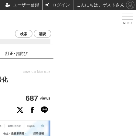
ユーザー登録
ログイン
こんにちは、ゲストさん
MENU
検索
購読
訂正･お詫び
2025.9.8 Mon 8:05
号化
687
views