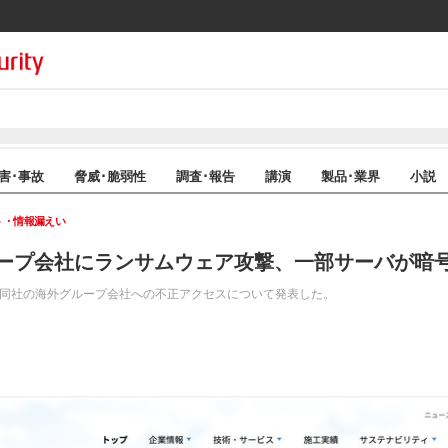
害･事故
脅威･脆弱性
調査･報告
講演
製品･業界
小説
ト・情報漏えい
ープ会社にランサムウェア攻撃、一部サーバが暗
、同社の海外グループ会社への不正アクセスについて発表した。