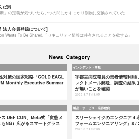
んだ男
断」の定義が気づいたらいつの間にかすっかり別物に交換されていた
IUM 法人会員登録について]
ormation Wants To Be Shared.「セキュリティ情報は共有されることを欲する」
News Category
インシデント・事故
弱性対策の国家戦略「GOLD EAGL
宇都宮病院職員の患者情報利用
 Monthly Executive Summar
レクトメール郵送、調査の結果 
が無いことを確認
2026.8.7 Fri 8:05
製品・サービス・業界動向
 DEF CON、Meta式「変態メ
スリーシェイクのエンジニア 4 
きもNG）広がるスマートグラス
フォームエンジニアリング』8 / 2
2026.8.7 Fri 8:00