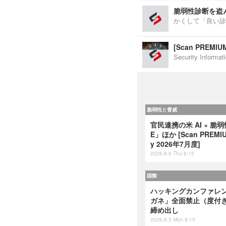
脆弱性診断を盗
かくして「良い診
[Scan PREM
Security Inf
脆弱性と脅威
官民連携の米 AI × 脆
E」ほか [Scan PREMIUM
y 2026年7月度]
2026.8.6 Thu 8:15
国際
ハッキングカンファレンス
ガネ」全面禁止（度付
締め出し
2026.8.3 Mon 8:15