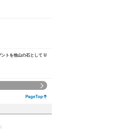
デントを他山の石として U
PageTop
た