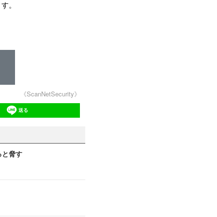
ます。
《ScanNetSecurity》
送る
ると脅す