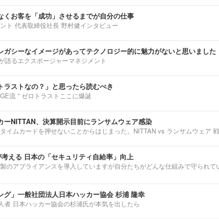
なくお客を「成功」させるまでが自分の仕事
ント 代表取締役社長 野村健インタビュー
レガシーなイメージがあってテクノロジー的に魅力がないと思いました
部淳平が語るエクスポージャーマネジメント
トラストなの？」と思ったら読むべき
ENNGE流 ” ゼロトラストここに爆誕
ーNITTAN、決算開示目前にランサムウェア感染
タイムカードを押せないことからはじまった。NITTAN vs ランサムウェア 
介が考える 日本の「セキュリティ自給率」向上
製のアプライアンスを導入していますが自分たちがどんな仕組みで守られて
ング」一般社団法人日本ハッカー協会 杉浦 隆幸
第一人者 日本ハッカー協会の杉浦氏が本気を出したら