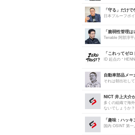
「守る」だけで
日本プルーフポイ
「脆弱性管理は
Tenable 阿
「これってゼロ
ID 起点の “ H
自動車部品メーカ
それは朝出社して
NICT 井上大
多くの組織で海外
ないでしょうか？
「趣味：ハッキ
国内 OSINT 