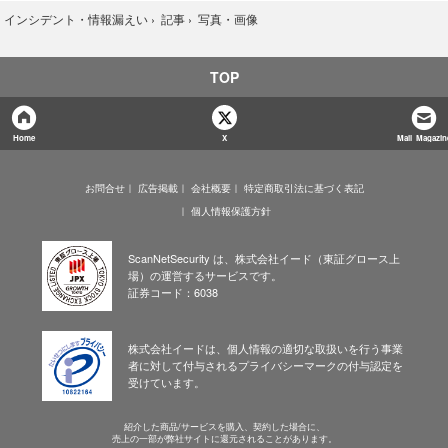
写真・画像
›
インシデント・情報漏えい
›
記事
›
TOP
Home
X
Mail Magazin
お問合せ
広告掲載
会社概要
特定商取引法に基づく表記
個人情報保護方針
ScanNetSecurity は、株式会社イード（東証グロース上
場）の運営するサービスです。
証券コード：6038
株式会社イードは、個人情報の適切な取扱いを行う事業
者に対して付与されるプライバシーマークの付与認定を
受けています。
紹介した商品/サービスを購入、契約した場合に、
売上の一部が弊社サイトに還元されることがあります。