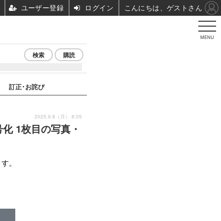
ユーザー登録
ログイン
こんにちは、ゲストさん
MENU
検索
購読
訂正･お詫び
2025.9.8（月） 8:05
化 1枚目の写真・
ます。