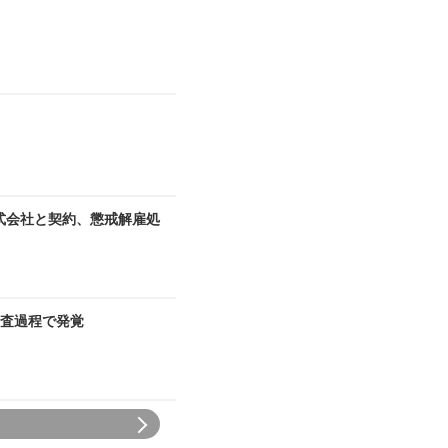
式会社と契約、懲戒解雇処
査過程で発覚