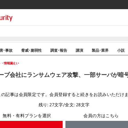
害･事故
脅威･脆弱性
調査･報告
講演
製品･業界
小説
ト・情報漏えい
ープ会社にランサムウェア攻撃、一部サーバが暗号
この記事は会員限定です。会員登録すると続きをお読みいただけ
残り: 27文字/全文: 28文字
無料・有料プランを選択
会員の方はこちら