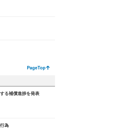
PageTop
関する補償進捗を発表
切行為