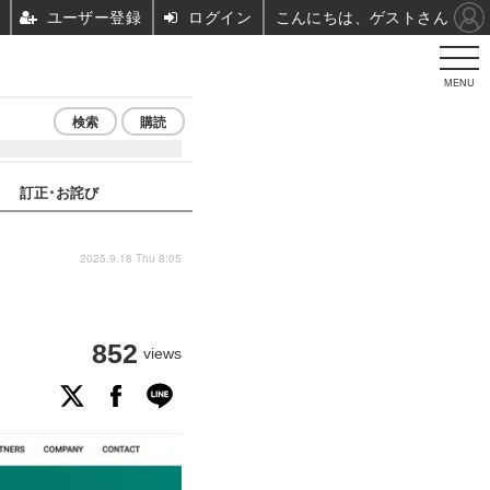
ユーザー登録
ログイン
こんにちは、ゲストさん
MENU
検索
購読
訂正･お詫び
2025.9.18 Thu 8:05
852
views