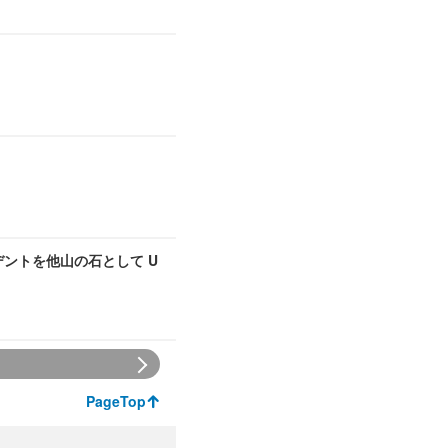
デントを他山の石として U
PageTop