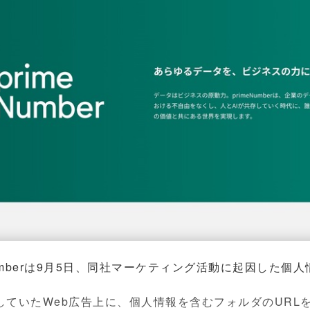
umberは9月5日、同社マーケティング活動に起因した個
ていたWeb広告上に、個人情報を含むフォルダのURLを