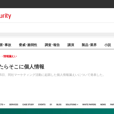
害･事故
脅威･脆弱性
調査･報告
講演
製品･業界
小説
ト・情報漏えい
たらそこに個人情報
は9月5日、同社マーケティング活動に起因した個人情報漏えいについて発表した。