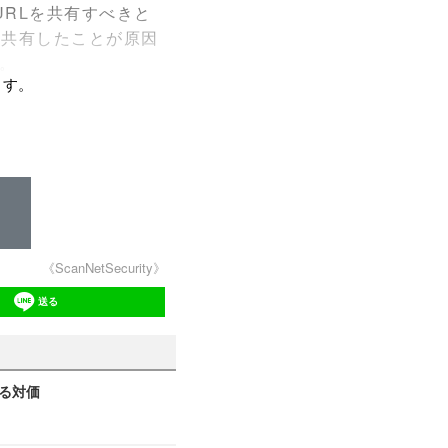
RLを共有すべきと
を共有したことが原因
。
ます。
《ScanNetSecurity》
送る
見る対価