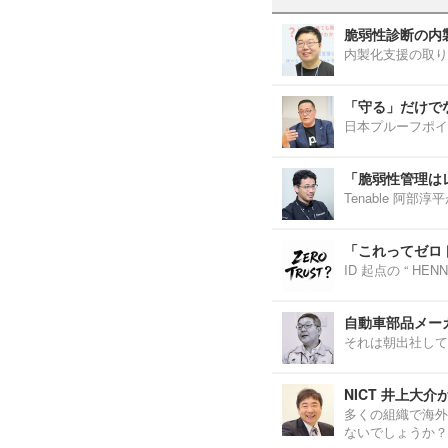
脆弱性診断の内
内製化支援の取り
「守る」だけで
日本プルーフポイ
「脆弱性管理は
Tenable 阿
「これってゼロ
ID 起点の “ H
自動車部品メーカ
それは朝出社して
NICT 井上大
多くの組織で海外
ないでしょうか？