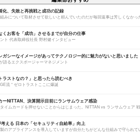
製化、失敗と再挑戦と成功の記録
組みについて取材させて欲しいと頼んでいたのだが毎回返事は芳しくなかっ
なくお客を「成功」させるまでが自分の仕事
ント 代表取締役社長 野村健インタビュー
レガシーなイメージがあってテクノロジー的に魅力がないと思いました
部淳平が語るエクスポージャーマネジメント
トラストなの？」と思ったら読むべき
ENNGE流 ” ゼロトラストここに爆誕
ーNITTAN、決算開示目前にランサムウェア感染
タイムカードを押せないことからはじまった。NITTAN vs ランサムウェア 
介が考える 日本の「セキュリティ自給率」向上
製のアプライアンスを導入していますが自分たちがどんな仕組みで守られて