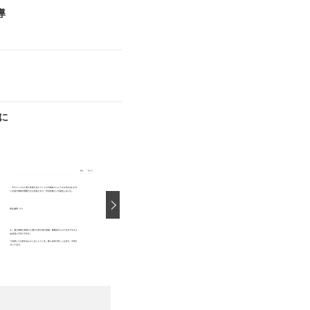
導
に
›