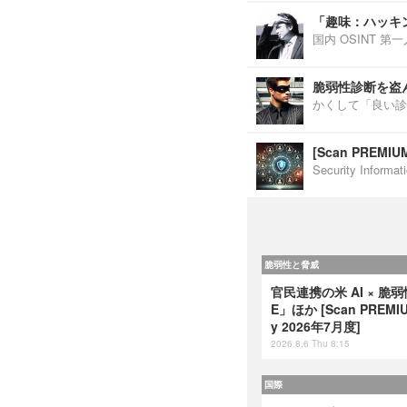
「趣味：ハッキ
国内 OSINT 
脆弱性診断を盗
かくして「良い診
[Scan PREM
Security Inf
脆弱性と脅威
官民連携の米 AI × 脆
E」ほか [Scan PREMIUM
y 2026年7月度]
2026.8.6 Thu 8:15
国際