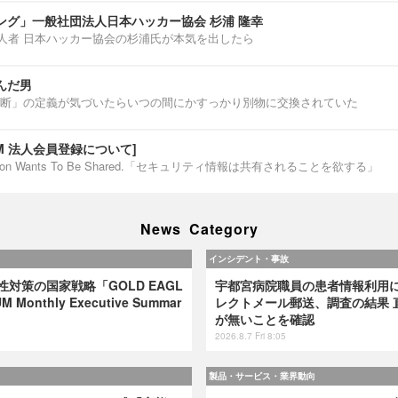
ング」一般社団法人日本ハッカー協会 杉浦 隆幸
第一人者 日本ハッカー協会の杉浦氏が本気を出したら
んだ男
断」の定義が気づいたらいつの間にかすっかり別物に交換されていた
IUM 法人会員登録について]
ormation Wants To Be Shared.「セキュリティ情報は共有されることを欲する」
News Category
インシデント・事故
弱性対策の国家戦略「GOLD EAGL
宇都宮病院職員の患者情報利用
 Monthly Executive Summar
レクトメール郵送、調査の結果 
が無いことを確認
2026.8.7 Fri 8:05
製品・サービス・業界動向