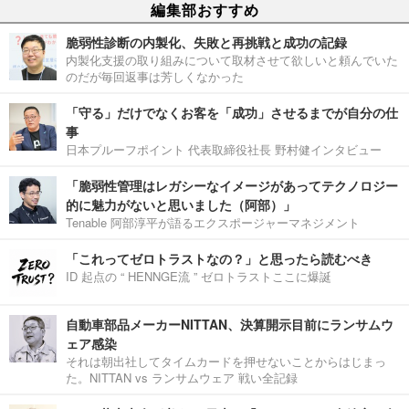
編集部おすすめ
脆弱性診断の内製化、失敗と再挑戦と成功の記録
内製化支援の取り組みについて取材させて欲しいと頼んでいた
のだが毎回返事は芳しくなかった
「守る」だけでなくお客を「成功」させるまでが自分の仕
事
日本プルーフポイント 代表取締役社長 野村健インタビュー
「脆弱性管理はレガシーなイメージがあってテクノロジー
的に魅力がないと思いました（阿部）」
Tenable 阿部淳平が語るエクスポージャーマネジメント
「これってゼロトラストなの？」と思ったら読むべき
ID 起点の “ HENNGE流 ” ゼロトラストここに爆誕
自動車部品メーカーNITTAN、決算開示目前にランサムウ
ェア感染
それは朝出社してタイムカードを押せないことからはじまっ
た。NITTAN vs ランサムウェア 戦い全記録