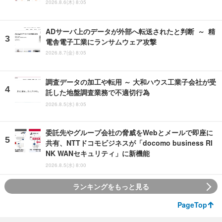
2026.8.6(木) 8:05
ADサーバ上のデータが外部へ転送されたと判断 ～ 精
電舎電子工業にランサムウェア攻撃
2026.8.7(金) 8:05
調査データの加工や転用 ～ 大和ハウス工業子会社が受
託した地盤調査業務で不適切行為
2026.8.5(水) 8:05
委託先やグループ会社の脅威をWebとメールで即座に
共有、NTTドコモビジネスが「docomo business RI
NK WANセキュリティ」に新機能
2026.8.5(水) 8:00
ランキングをもっと見る
PageTop