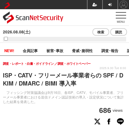
MENU
2026.08.08(土)
検索
購読
NEW!
会員記事
被害･事故
脅威･脆弱性
調査･報告
調査・レポート・白書・ガイドライン
調査・ホワイトペーパー
2025.9.30 Tue 8:00
ISP・CATV・フリーメール事業者らの SPF / D
KIM / DMARC / BIMI 導入率
フィッシング対策協議会は9月16日、各ISP、CATV、モバイル事業者、フリ
ーメール事業者における送信ドメイン認証技術の導入・設定状況について集計
した結果を発表した。
686
views