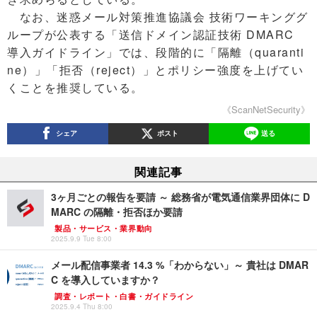
なお、迷惑メール対策推進協議会 技術ワーキンググ
ループが公表する「送信ドメイン認証技術 DMARC
導入ガイドライン」では、段階的に「隔離（quaranti
ne）」「拒否（reject）」とポリシー強度を上げてい
くことを推奨している。
《ScanNetSecurity》
シェア
ポスト
送る
関連記事
3ヶ月ごとの報告を要請 ～ 総務省が電気通信業界団体に D
MARC の隔離・拒否ほか要請
製品・サービス・業界動向
2025.9.9 Tue 8:00
メール配信事業者 14.3 %「わからない」～ 貴社は DMAR
C を導入していますか？
調査・レポート・白書・ガイドライン
2025.9.4 Thu 8:00