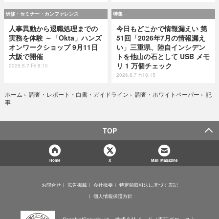
研修・セミナー・カンファレンス
特集
人事異動から退職処理までの
今日もどこかで情報漏えい 第
実務を体験 ～「Okta」ハンズ
51回「2026年7月の情報漏え
オンワークショップ 9月11日
い」三重県、陸自インシデン
大阪で開催
トを他山の石として USB メモ
リ 1 万個チェック
2026.8.7 Fri 8:10
2026.8.7 Fri 8:15
記
ホーム
›
調査・レポート・白書・ガイドライン
›
調査・ホワイトペーパー
›
事
TOP
Home
X
Mail Magazine
お問合せ
広告掲載
会社概要
特定商取引法に基づく表記
個人情報保護方針