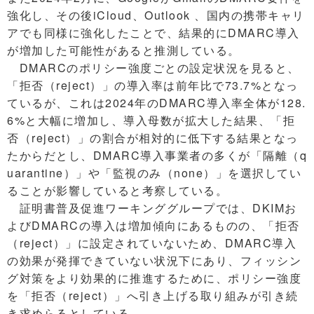
強化し、その後iCloud、Outlook 、国内の携帯キャリ
アでも同様に強化したことで、結果的にDMARC導入
が増加した可能性があると推測している。
DMARCのポリシー強度ごとの設定状況を見ると、
「拒否（reject）」の導入率は前年比で73.7%となっ
ているが、これは2024年のDMARC導入率全体が128.
6%と大幅に増加し、導入母数が拡大した結果、「拒
否（reject）」の割合が相対的に低下する結果となっ
たからだとし、DMARC導入事業者の多くが「隔離（q
uarantine）」や「監視のみ（none）」を選択してい
ることが影響していると考察している。
証明書普及促進ワーキンググループでは、DKIMお
よびDMARCの導入は増加傾向にあるものの、「拒否
（reject）」に設定されていないため、DMARC導入
の効果が発揮できていない状況下にあり、フィッシン
グ対策をより効果的に推進するために、ポリシー強度
を「拒否（reject）」へ引き上げる取り組みが引き続
き求めらるとしている。