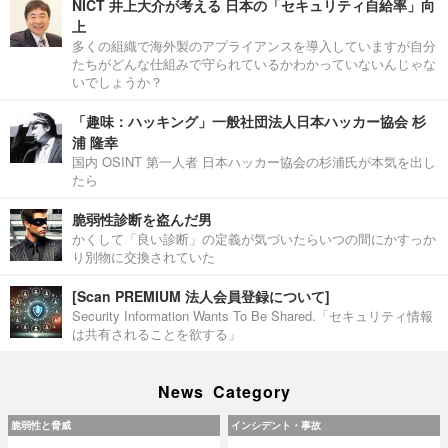
NICT 井上大介が考える 日本の「セキュリティ自給率」向
上
多くの組織で海外製のアプライアンスを導入していますが自分
たちがどんな仕組みで守られているかわかっていないんじゃな
いでしょうか？
「趣味：ハッキング」一般社団法人日本ハッカー協会 杉
浦 隆幸
国内 OSINT 第一人者 日本ハッカー協会の杉浦氏が本気を出し
たら
脆弱性診断を盗んだ男
かくして「良い診断」の定義が気づいたらいつの間にかすっか
り別物に交換されていた
[Scan PREMIUM 法人会員登録について]
Security Information Wants To Be Shared.「セキュリティ情報
は共有されることを欲する」
News Category
脆弱性と脅威
インシデント・事故