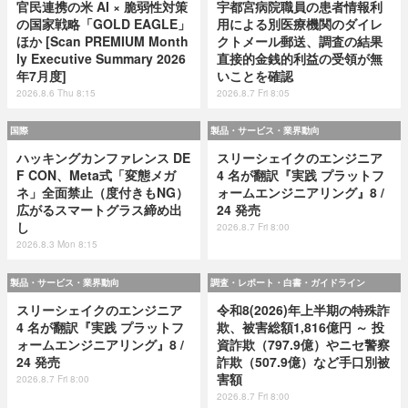
官民連携の米 AI × 脆弱性対策
宇都宮病院職員の患者情報利
の国家戦略「GOLD EAGLE」
用による別医療機関のダイレ
ほか [Scan PREMIUM Month
クトメール郵送、調査の結果
ly Executive Summary 2026
直接的金銭的利益の受領が無
年7月度]
いことを確認
2026.8.6 Thu 8:15
2026.8.7 Fri 8:05
国際
製品・サービス・業界動向
ハッキングカンファレンス DE
スリーシェイクのエンジニア
F CON、Meta式「変態メガ
4 名が翻訳『実践 プラットフ
ネ」全面禁止（度付きもNG）
ォームエンジニアリング』8 /
広がるスマートグラス締め出
24 発売
し
2026.8.7 Fri 8:00
2026.8.3 Mon 8:15
製品・サービス・業界動向
調査・レポート・白書・ガイドライン
スリーシェイクのエンジニア
令和8(2026)年上半期の特殊詐
4 名が翻訳『実践 プラットフ
欺、被害総額1,816億円 ～ 投
ォームエンジニアリング』8 /
資詐欺（797.9億）やニセ警察
24 発売
詐欺（507.9億）など手口別被
害額
2026.8.7 Fri 8:00
2026.8.7 Fri 8:00