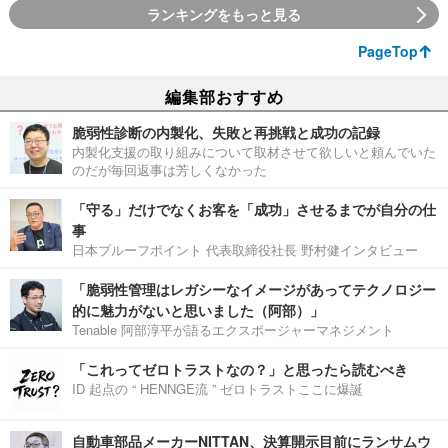
ランキングをもっと見る
PageTop
編集部おすすめ
脆弱性診断の内製化、失敗と再挑戦と成功の記録
内製化支援の取り組みについて取材させて欲しいと頼んでいた
のだが毎回返事は芳しくなかった
「守る」だけでなくお客を「成功」させるまでが自分の仕
事
日本プルーフポイント 代表取締役社長 野村健インタビュー
「脆弱性管理はレガシーなイメージがあってテクノロジー
的に魅力がないと思いました（阿部）」
Tenable 阿部淳平が語るエクスポージャーマネジメント
「これってゼロトラストなの？」と思ったら読むべき
ID 起点の “ HENNGE流 ” ゼロトラストここに爆誕
自動車部品メーカーNITTAN、決算開示目前にランサムウ