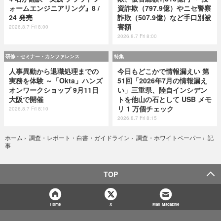
ォームエンジニアリング』8 /
資詐欺（797.9億）やニセ警察
24 発売
詐欺（507.9億）など手口別被
害額
2026.8.7 Fri 8:00
2026.8.7 Fri 8:00
研修・セミナー・カンファレンス
特集
人事異動から退職処理までの
今日もどこかで情報漏えい 第
実務を体験 ～「Okta」ハンズ
51回「2026年7月の情報漏え
オンワークショップ 9月11日
い」三重県、陸自インシデン
大阪で開催
トを他山の石として USB メモ
リ 1 万個チェック
2026.8.7 Fri 8:10
2026.8.7 Fri 8:15
記
ホーム
›
調査・レポート・白書・ガイドライン
›
調査・ホワイトペーパー
›
事
TOP
Home
X
Mail Magazine