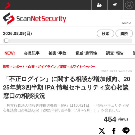
MENU
2026.08.09(日)
検索
購読
NEW!
会員記事
被害･事故
脅威･脆弱性
調査･報告
調査・レポート・白書・ガイドライン
調査・ホワイトペーパー
2025.10.29 Wed 8:00
「不正ログイン」に関する相談が増加傾向、20
25年第3四半期 IPA 情報セキュリティ安心相談
窓口の相談状況
独立行政法人情報処理推進機構（IPA）は10月21日、「情報セキュリティ安
心相談窓口の相談状況［2025年第3四半期（7月～9月）］」を発表した。
454
views