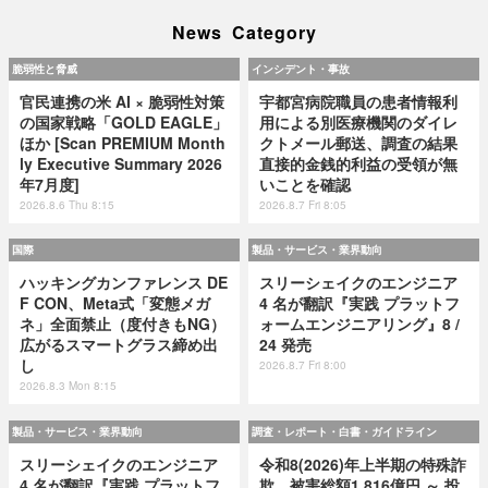
News Category
脆弱性と脅威
インシデント・事故
官民連携の米 AI × 脆弱性対策
宇都宮病院職員の患者情報利
の国家戦略「GOLD EAGLE」
用による別医療機関のダイレ
ほか [Scan PREMIUM Month
クトメール郵送、調査の結果
ly Executive Summary 2026
直接的金銭的利益の受領が無
年7月度]
いことを確認
2026.8.6 Thu 8:15
2026.8.7 Fri 8:05
国際
製品・サービス・業界動向
ハッキングカンファレンス DE
スリーシェイクのエンジニア
F CON、Meta式「変態メガ
4 名が翻訳『実践 プラットフ
ネ」全面禁止（度付きもNG）
ォームエンジニアリング』8 /
広がるスマートグラス締め出
24 発売
し
2026.8.7 Fri 8:00
2026.8.3 Mon 8:15
製品・サービス・業界動向
調査・レポート・白書・ガイドライン
スリーシェイクのエンジニア
令和8(2026)年上半期の特殊詐
4 名が翻訳『実践 プラットフ
欺、被害総額1,816億円 ～ 投