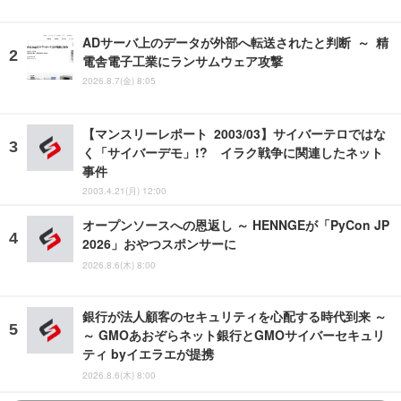
ADサーバ上のデータが外部へ転送されたと判断 ～ 精
電舎電子工業にランサムウェア攻撃
2026.8.7(金) 8:05
【マンスリーレポート 2003/03】サイバーテロではな
く「サイバーデモ」!? イラク戦争に関連したネット
事件
2003.4.21(月) 12:00
オープンソースへの恩返し ～ HENNGEが「PyCon JP
2026」おやつスポンサーに
2026.8.6(木) 8:00
銀行が法人顧客のセキュリティを心配する時代到来 ～
～ GMOあおぞらネット銀行とGMOサイバーセキュリ
ティ byイエラエが提携
2026.8.6(木) 8:00