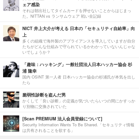
ェア感染
それは朝出社してタイムカードを押せないことからはじまっ
た。NITTAN vs ランサムウェア 戦い全記録
NICT 井上大介が考える 日本の「セキュリティ自給率」向
上
多くの組織で海外製のアプライアンスを導入していますが自分
たちがどんな仕組みで守られているかわかっていないんじゃな
いでしょうか？
「趣味：ハッキング」一般社団法人日本ハッカー協会 杉
浦 隆幸
国内 OSINT 第一人者 日本ハッカー協会の杉浦氏が本気を出し
たら
脆弱性診断を盗んだ男
かくして「良い診断」の定義が気づいたらいつの間にかすっか
り別物に交換されていた
[Scan PREMIUM 法人会員登録について]
Security Information Wants To Be Shared.「セキュリティ情報
は共有されることを欲する」