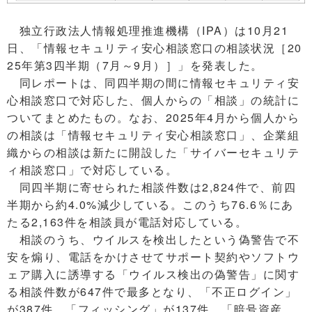
独立行政法人情報処理推進機構（IPA）は10月21
日、「情報セキュリティ安心相談窓口の相談状況［20
25年第3四半期（7月～9月）］」を発表した。
同レポートは、同四半期の間に情報セキュリティ安
心相談窓口で対応した、個人からの「相談」の統計に
ついてまとめたもの。なお、2025年4月から個人から
の相談は「情報セキュリティ安心相談窓口」、企業組
織からの相談は新たに開設した「サイバーセキュリテ
ィ相談窓口」で対応している。
同四半期に寄せられた相談件数は2,824件で、前四
半期から約4.0%減少している。このうち76.6％にあ
たる2,163件を相談員が電話対応している。
相談のうち、ウイルスを検出したという偽警告で不
安を煽り、電話をかけさせてサポート契約やソフトウ
ェア購入に誘導する「ウイルス検出の偽警告」に関す
る相談件数が647件で最多となり、「不正ログイン」
が387件、「フィッシング」が137件、「暗号資産