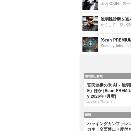
国内 OSINT 
脆弱性診断を盗
かくして「良い診
[Scan PREM
Security Inf
脆弱性と脅威
官民連携の米 AI × 脆
E」ほか [Scan PREMIUM
y 2026年7月度]
2026.8.6 Thu 8:15
国際
ハッキングカンファレンス
ガネ」全面禁止（度付