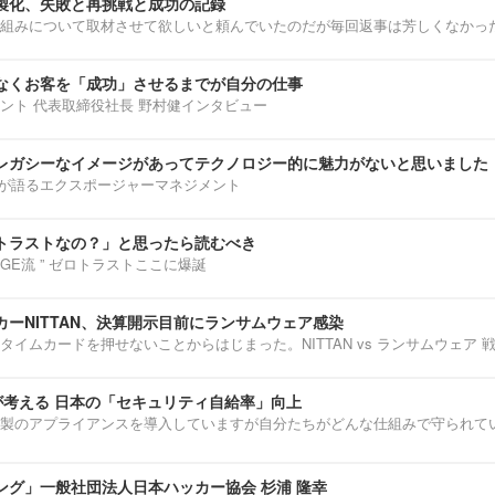
製化、失敗と再挑戦と成功の記録
組みについて取材させて欲しいと頼んでいたのだが毎回返事は芳しくなかっ
なくお客を「成功」させるまでが自分の仕事
ント 代表取締役社長 野村健インタビュー
レガシーなイメージがあってテクノロジー的に魅力がないと思いました
部淳平が語るエクスポージャーマネジメント
トラストなの？」と思ったら読むべき
ENNGE流 ” ゼロトラストここに爆誕
ーNITTAN、決算開示目前にランサムウェア感染
タイムカードを押せないことからはじまった。NITTAN vs ランサムウェア 
介が考える 日本の「セキュリティ自給率」向上
製のアプライアンスを導入していますが自分たちがどんな仕組みで守られて
ング」一般社団法人日本ハッカー協会 杉浦 隆幸