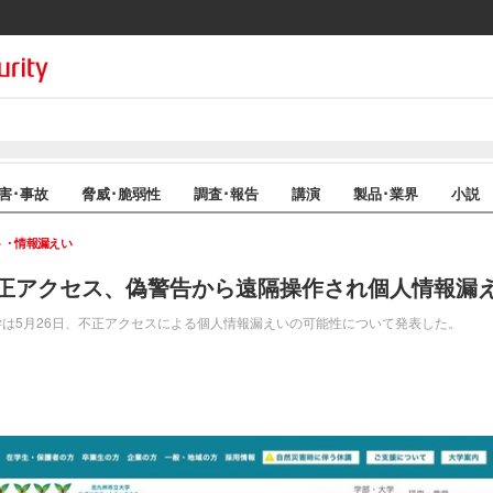
害･事故
脅威･脆弱性
調査･報告
講演
製品･業界
小説
ト・情報漏えい
正アクセス、偽警告から遠隔操作され個人情報漏
は5月26日、不正アクセスによる個人情報漏えいの可能性について発表した。