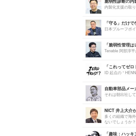
脆弱性診断の内
内製化支援の取り
「守る」だけで
日本プルーフポイ
「脆弱性管理は
Tenable 阿
「これってゼロ
ID 起点の “ H
自動車部品メーカ
それは朝出社して
NICT 井上大
多くの組織で海外
ないでしょうか？
「趣味：ハッキ