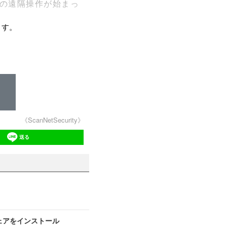
の遠隔操作が始まっ
ます。
《ScanNetSecurity》
送る
ェアをインストール