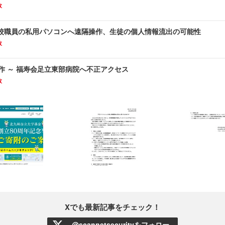
故
校職員の私用パソコンへ遠隔操作、生徒の個人情報流出の可能性
故
作 ～ 福寿会足立東部病院へ不正アクセス
故
Xでも最新記事をチェック！
@scannetsecurityをフォロー