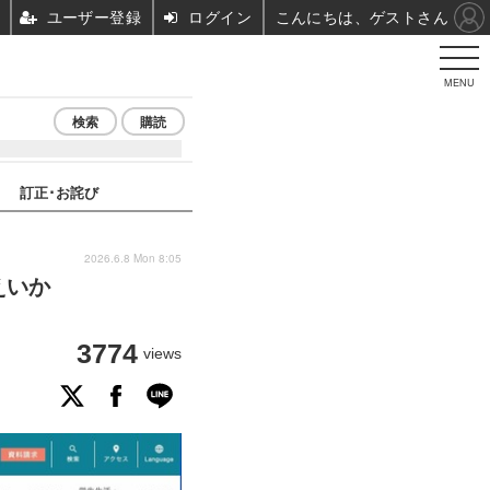
ユーザー登録
ログイン
こんにちは、ゲストさん
MENU
検索
購読
訂正･お詫び
2026.6.8 Mon 8:05
えいか
3774
views