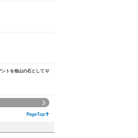
デントを他山の石として U
PageTop