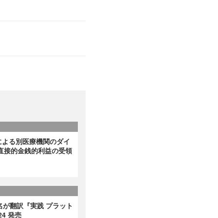
による別医療機関のダイ
直接的金銭的利益の受領
名が翻訳『実践 プラット
4 発売