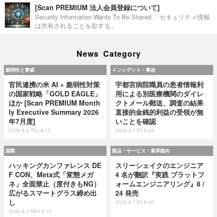
[Scan PREMIUM 法人会員登録について]
Security Information Wants To Be Shared.「セキュリティ情報
は共有されることを欲する」
News Category
脆弱性と脅威
インシデント・事故
官民連携の米 AI × 脆弱性対策
宇都宮病院職員の患者情報利
の国家戦略「GOLD EAGLE」
用による別医療機関のダイレ
ほか [Scan PREMIUM Month
クトメール郵送、調査の結果
ly Executive Summary 2026
直接的金銭的利益の受領が無
年7月度]
いことを確認
2026.8.6 Thu 8:15
2026.8.7 Fri 8:05
国際
製品・サービス・業界動向
ハッキングカンファレンス DE
スリーシェイクのエンジニア
F CON、Meta式「変態メガ
4 名が翻訳『実践 プラットフ
ネ」全面禁止（度付きもNG）
ォームエンジニアリング』8 /
広がるスマートグラス締め出
24 発売
し
2026.8.7 Fri 8:00
2026.8.3 Mon 8:15