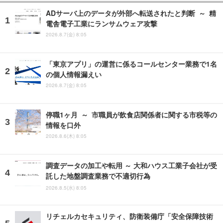
ADサーバ上のデータが外部へ転送されたと判断 ～ 精
電舎電子工業にランサムウェア攻撃
2026.8.7(金) 8:05
「東京アプリ」の運営に係るコールセンター業務で1名
の個人情報漏えい
2026.8.7(金) 8:05
停職1ヶ月 ～ 市職員が飲食店関係者に関する市税等の
情報を口外
2026.8.6(木) 8:05
調査データの加工や転用 ～ 大和ハウス工業子会社が受
託した地盤調査業務で不適切行為
2026.8.5(水) 8:05
リチェルカセキュリティ、防衛装備庁「安全保障技術