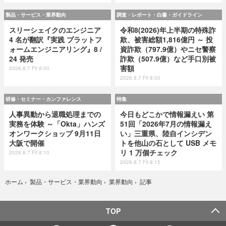
製品・サービス・業界動向
調査・レポート・白書・ガイドライン
スリーシェイクのエンジニア
令和8(2026)年上半期の特殊詐
4 名が翻訳『実践 プラットフ
欺、被害総額1,816億円 ～ 投
ォームエンジニアリング』8 /
資詐欺（797.9億）やニセ警察
24 発売
詐欺（507.9億）など手口別被
害額
2026.8.7 Fri 8:00
2026.8.7 Fri 8:00
研修・セミナー・カンファレンス
特集
人事異動から退職処理までの
今日もどこかで情報漏えい 第
実務を体験 ～「Okta」ハンズ
51回「2026年7月の情報漏え
オンワークショップ 9月11日
い」三重県、陸自インシデン
大阪で開催
トを他山の石として USB メモ
リ 1 万個チェック
2026.8.7 Fri 8:10
2026.8.7 Fri 8:15
記事
ホーム
›
製品・サービス・業界動向
›
業界動向
›
TOP