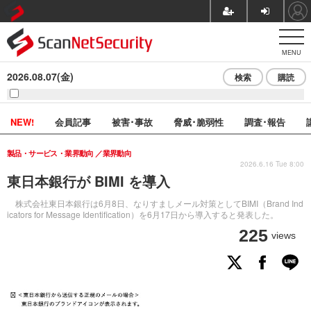
MENU
2026.08.07(金)
検索
購読
NEW!
会員記事
被害･事故
脅威･脆弱性
調査･報告
製品・サービス・業界動向
業界動向
2026.6.16 Tue 8:00
東日本銀行が BIMI を導入
株式会社東日本銀行は6月8日、なりすましメール対策としてBIMI（Brand Ind
icators for Message Identification）を6月17日から導入すると発表した。
225
views