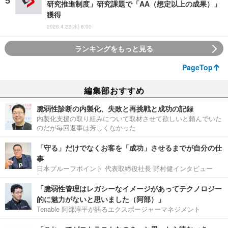
研究推進制度」研究課題で「AA（想定以上の成果）」
獲得
2026.4.22(水) 8:00
ランキングをもっと見る
PageTop
編集部おすすめ
脆弱性診断の内製化、失敗と再挑戦と成功の記録
内製化支援の取り組みについて取材させて欲しいと頼んでいた
のだが毎回返事は芳しくなかった
「守る」だけでなくお客を「成功」させるまでが自分の仕
事
日本プルーフポイント 代表取締役社長 野村健インタビュー
「脆弱性管理はレガシーなイメージがあってテクノロジー
的に魅力がないと思いました（阿部）」
Tenable 阿部淳平が語るエクスポージャーマネジメント