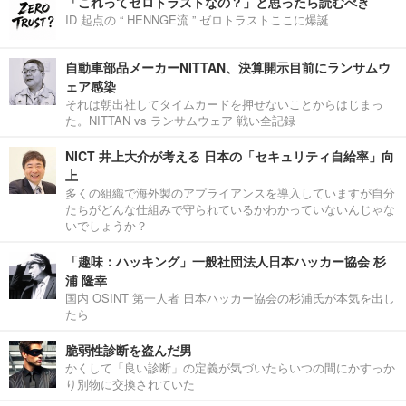
「これってゼロトラストなの？」と思ったら読むべき
ID 起点の “ HENNGE流 ” ゼロトラストここに爆誕
自動車部品メーカーNITTAN、決算開示目前にランサムウ
ェア感染
それは朝出社してタイムカードを押せないことからはじまっ
た。NITTAN vs ランサムウェア 戦い全記録
NICT 井上大介が考える 日本の「セキュリティ自給率」向
上
多くの組織で海外製のアプライアンスを導入していますが自分
たちがどんな仕組みで守られているかわかっていないんじゃな
いでしょうか？
「趣味：ハッキング」一般社団法人日本ハッカー協会 杉
浦 隆幸
国内 OSINT 第一人者 日本ハッカー協会の杉浦氏が本気を出し
たら
脆弱性診断を盗んだ男
かくして「良い診断」の定義が気づいたらいつの間にかすっか
り別物に交換されていた