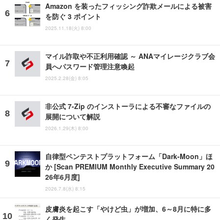
Amazon を装ったフィッシング詐欺メールによる被害
を防ぐ 3 ポイント
2025.11.18(火) 8:00
マイル詐取や不正利用確認 ～ ANAマイレージクラブ会
員へパスワード管理注意喚起
2025.2.28(金) 8:05
非公式 7-Zip のインストーラによる不審なファイルの
展開について解説
2026.1.29(木) 8:00
自律型ペンテストプラットフォーム「Dark-Moon」ほ
か [Scan PREMIUM Monthly Executive Summary 20
26年6月度]
2026.7.8(水) 8:15
皮膚炎を起こす「やけど虫」が増加、6～8月に特に多
く発生