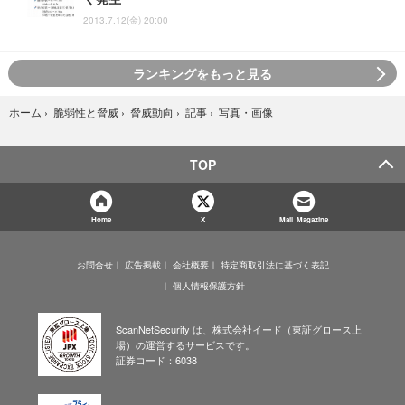
2013.7.12(金) 20:00
ランキングをもっと見る
写真・画像
ホーム
›
脆弱性と脅威
›
脅威動向
›
記事
›
TOP
Home
X
Mail Magazine
お問合せ
広告掲載
会社概要
特定商取引法に基づく表記
個人情報保護方針
ScanNetSecurity は、株式会社イード（東証グロース上
場）の運営するサービスです。
証券コード：6038