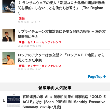
？ ランサムウェアの犯人「新型コロナ危機の間は医療機
関を標的にしないことを俺たちは誓う」（The Registe
r）
国際
2020.3.31 Tue 8:10
サプライチェーン攻撃対策に必要な発想の転換 ～ 海外攻
撃事例に学ぶ
研修・セミナー・カンファレンス
2020.3.25 Wed 9:05
ロシアのアクターは独立型？ 「ロシアＡＰＴ地図」から
見えてきた事実
研修・セミナー・カンファレンス
2020.3.18 Wed 9:00
PageTop
脅威動向人気記事
官民連携の米 AI × 脆弱性対策の国家戦略「GOLD E
AGLE」ほか [Scan PREMIUM Monthly Executive
Summary 2026年7月度]