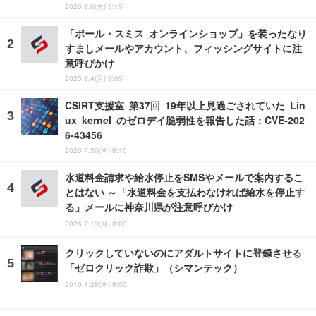
2026.8.6(木) 8:15
「ポール・スミス オンラインショップ」を装ったなり
すましメールやアカウント、フィッシングサイトに注
意呼びかけ
2025.8.4(月) 8:05
CSIRT支援室 第37回 19年以上見過ごされていた Lin
ux kernel のゼロデイ脆弱性を報告した話：CVE-202
6-43456
2026.7.30(木) 8:10
水道料金請求や給水停止をSMSやメールで案内するこ
とはない ～「水道料金を支払わなければ給水を停止す
る」メールに神奈川県が注意呼びかけ
2026.7.13(月) 8:00
クリックしていないのにアダルトサイトに登録させる
「ゼロクリック詐欺」（シマンテック）
2016.1.28(木) 8:00