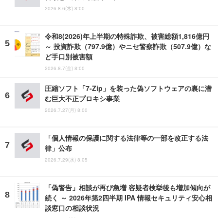
2026.8.6(木) 8:00
令和8(2026)年上半期の特殊詐欺、被害総額1,816億円
～ 投資詐欺（797.9億）やニセ警察詐欺（507.9億）な
ど手口別被害額
2026.8.7(金) 8:00
圧縮ソフト「7-Zip」を装った偽ソフトウェアの裏に潜
む巨大不正プロキシ事業
2026.7.27(月) 8:00
「個人情報の保護に関する法律等の一部を改正する法
律」公布
2026.7.29(水) 8:05
「偽警告」相談が再び急増 容疑者検挙後も増加傾向が
続く ～ 2026年第2四半期 IPA 情報セキュリティ安心相
談窓口の相談状況