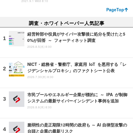
2021.9.1 Wed 8:10
PageTop
調査・ホワイトペーパー人気記事
経営幹部や役員がサイバー攻撃後に処分を受けたと5
0%が回答 ～ フォーティネット調査
2026.8.5(水) 8:00
NICT・総務省・警察庁、家庭用 IoT を悪用する「レ
ジデンシャルプロキシ」のファクトシート公表
2026.7.30(木) 8:00
市民プールやエネルギー企業が標的に ～ IPA が制御
システムの最新サイバーインシデント事例を追加
2026.8.6(木) 8:00
脆弱性の是正期限12時間の政府も ～ AI 自律型攻撃の
台頭と企業の最新リスク