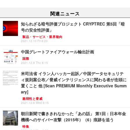
関連ニュース
知られざる暗号評価プロジェクト CRYPTREC 第5回「暗
号の安全性評価」
製品・サービス・業界動向
2021.12.10 Fri 8:20
中国グレートファイアウォール輸出計画
国際
2021.12.9 Thu 8:15
米司法省 イラン人ハッカー起訴／中国データセキュリテ
ィ規則案公布／脅威インテリジェンスに関わる者が念頭に
置くこと 他 [Scan PREMIUM Monthly Executive Summ
ary]
脆弱性と脅威
2021.12.8 Wed 8:15
朝日新聞で書ききれなかった「あの話」 第1回：日本年金
機構へのサイバー攻撃（2015年）（6）痕跡を追う
特集