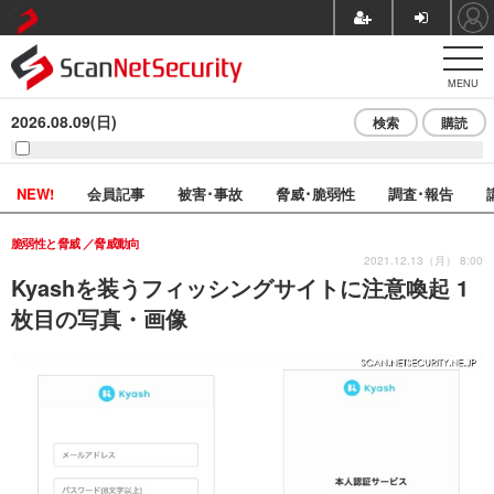
MENU
2026.08.09(日)
検索
購読
NEW!
会員記事
被害･事故
脅威･脆弱性
調査･報告
脆弱性と脅威
脅威動向
2021.12.13（月） 8:00
Kyashを装うフィッシングサイトに注意喚起 1
枚目の写真・画像