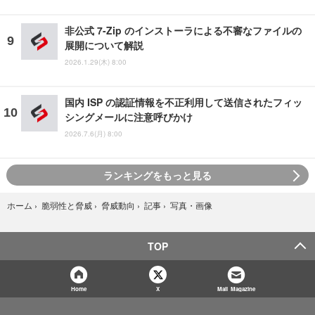
非公式 7-Zip のインストーラによる不審なファイルの
展開について解説
2026.1.29(木) 8:00
国内 ISP の認証情報を不正利用して送信されたフィッ
シングメールに注意呼びかけ
2026.7.6(月) 8:00
ランキングをもっと見る
写真・画像
ホーム
›
脆弱性と脅威
›
脅威動向
›
記事
›
TOP
Home
X
Mail Magazine