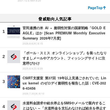
2021.12.6 Mon 8:20
PageTop
脅威動向人気記事
官民連携の米 AI × 脆弱性対策の国家戦略「GOLD E
AGLE」ほか [Scan PREMIUM Monthly Executive
Summary 2026年7月度]
2026.8.6(木) 8:15
「ポール・スミス オンラインショップ」を装ったなり
すましメールやアカウント、フィッシングサイトに注
意呼びかけ
2025.8.4(月) 8:05
CSIRT支援室 第37回 19年以上見過ごされていた Lin
ux kernel のゼロデイ脆弱性を報告した話：CVE-202
6-43456
2026.7.30(木) 8:10
水道料金請求や給水停止をSMSやメールで案内するこ
とはない ～「水道料金を支払わなければ給水を停止す