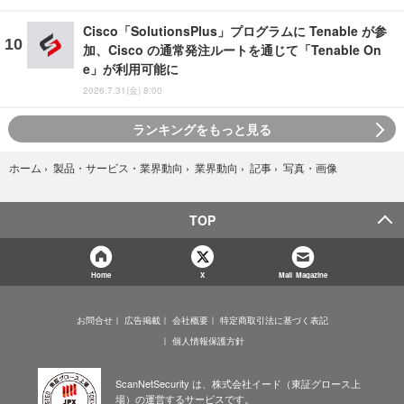
Cisco「SolutionsPlus」プログラムに Tenable が参
加、Cisco の通常発注ルートを通じて「Tenable On
e」が利用可能に
2026.7.31(金) 8:00
ランキングをもっと見る
写真・画像
ホーム
›
製品・サービス・業界動向
›
業界動向
›
記事
›
TOP
Home
X
Mail Magazine
お問合せ
広告掲載
会社概要
特定商取引法に基づく表記
個人情報保護方針
ScanNetSecurity は、株式会社イード（東証グロース上
場）の運営するサービスです。