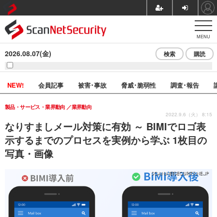
MENU
2026.08.07(金)
検索
購読
NEW!
会員記事
被害･事故
脅威･脆弱性
調査･報告
製品・サービス・業界動向
業界動向
2022.9.6（火） 8:15
なりすましメール対策に有効 ～ BIMIでロゴ表
示するまでのプロセスを実例から学ぶ 1枚目の
写真・画像