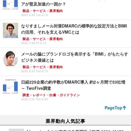
アが普及加速の一因か？
製品・サービス・業界動向
2022.6.28 Tue 8:15
なりすましメール対策DMARCの標準的な設定方法とBIMI
の活用、それを支えるVMCとは
製品・サービス・業界動向
2022.7.29 Fri 8:15
メールの脇にブランドロゴを表示する「BIMI」がもたらす
ビジネス価値とは
製品・サービス・業界動向
2022.8.23 Tue 8:15
日経225企業の約半数がDMARC導入 約2ヶ月間で33社増
～ TwoFive調査
調査・レポート・白書・ガイドライン
2022.5.24 Tue 8:00
PageTop
業界動向人気記事