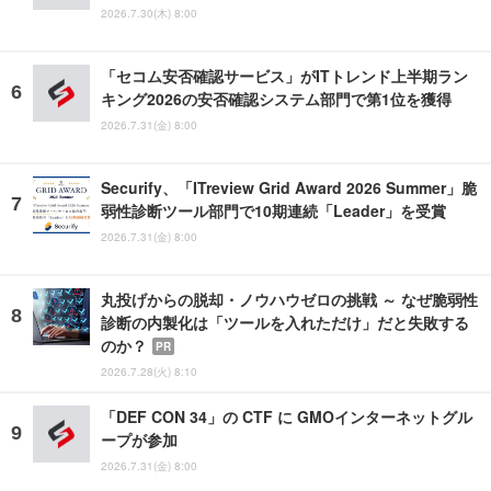
2026.7.30(木) 8:00
「セコム安否確認サービス」がITトレンド上半期ラン
キング2026の安否確認システム部門で第1位を獲得
2026.7.31(金) 8:00
Securify、「ITreview Grid Award 2026 Summer」脆
弱性診断ツール部門で10期連続「Leader」を受賞
2026.7.31(金) 8:00
丸投げからの脱却・ノウハウゼロの挑戦 ～ なぜ脆弱性
診断の内製化は「ツールを入れただけ」だと失敗する
のか？
PR
2026.7.28(火) 8:10
「DEF CON 34」の CTF に GMOインターネットグル
ープが参加
2026.7.31(金) 8:00