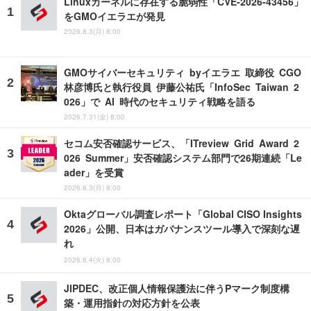
Linuxカーネルに存在する脆弱性「CVE-2026-43456」
をGMOイエラエが発見
2026.8.3(月) 8:00
GMOサイバーセキュリティ byイエラエ 取締役 CGO
林彦博氏と執行役員 伊藤公祐氏「InfoSec Taiwan 2
026」で AI 時代のセキュリティ戦略を語る
2026.7.31(金) 8:00
セコム安否確認サービス、「ITreview Grid Award 2
026 Summer」安否確認システム部門で26期連続「Le
ader」を受賞
2026.8.3(月) 8:00
Oktaグローバル調査レポート「Global CISO Insights
2026」公開、日本はガバナンスツール導入で深刻な遅
れ
2026.8.4(火) 8:00
JIPDEC、改正個人情報保護法に伴うPマーク制度構
築・運用指針の対応方針を公表