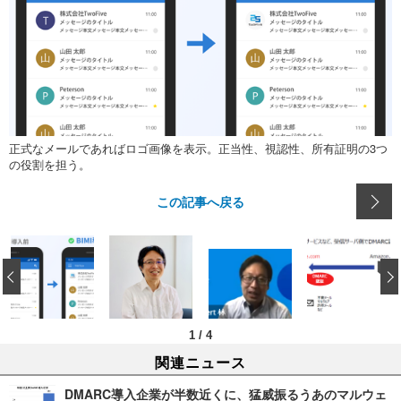
正式なメールであればロゴ画像を表示。正当性、視認性、所有証明の3つ
の役割を担う。
この記事へ戻る
‹
1
/
4
関連ニュース
DMARC導入企業が半数近くに、猛威振るうあのマルウェ