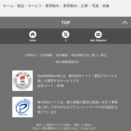
写真・画像
ホーム
›
製品・サービス・業界動向
›
業界動向
›
記事
›
TOP
Home
X
Mail Magazine
お問合せ
広告掲載
会社概要
特定商取引法に基づく表記
個人情報保護方針
ScanNetSecurity は、株式会社イード（東証グロース上
場）の運営するサービスです。
証券コード：6038
株式会社イードは、個人情報の適切な取扱いを行う事業
者に対して付与されるプライバシーマークの付与認定を
受けています。
紹介した商品/サービスを購入、契約した場合に、
売上の一部が弊社サイトに還元されることがあります。