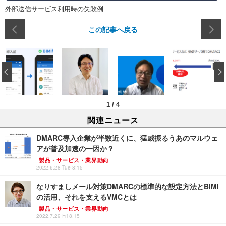
外部送信サービス利用時の失敗例
この記事へ戻る
‹
1
/
4
関連ニュース
DMARC導入企業が半数近くに、猛威振るうあのマルウェ
アが普及加速の一因か？
製品・サービス・業界動向
2022.6.28 Tue 8:15
なりすましメール対策DMARCの標準的な設定方法とBIMI
の活用、それを支えるVMCとは
製品・サービス・業界動向
2022.7.29 Fri 8:15