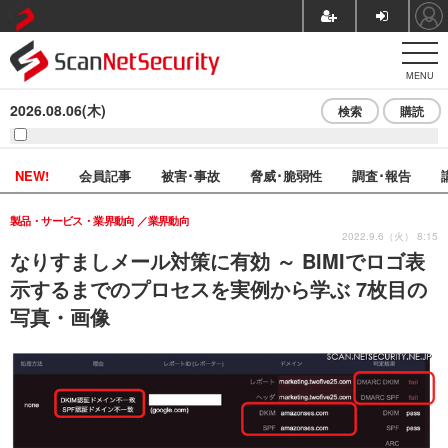
MENU
2026.08.06(木)
検索
購読
NEW!
会員記事
被害･事故
脅威･脆弱性
調査･報告
製品・サービス・業界動向
業界動向
2022.9.6（火） 8:15
なりすましメール対策に有効 ～ BIMIでロゴ表
示するまでのプロセスを実例から学ぶ 7枚目の
写真・画像