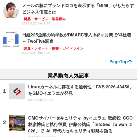
メールの脇にブランドロゴを表示する「BIMI」がもたらす
ビジネス価値とは
製品・サービス・業界動向
2022.8.23 Tue 8:15
日経225企業の約半数がDMARC導入 約2ヶ月間で33社増
～ TwoFive調査
調査・レポート・白書・ガイドライン
2022.5.24 Tue 8:00
PageTop
業界動向人気記事
Linuxカーネルに存在する脆弱性「CVE-2026-43456」
をGMOイエラエが発見
2026.8.3(月) 8:00
GMOサイバーセキュリティ byイエラエ 取締役 CGO
林彦博氏と執行役員 伊藤公祐氏「InfoSec Taiwan 2
026」で AI 時代のセキュリティ戦略を語る