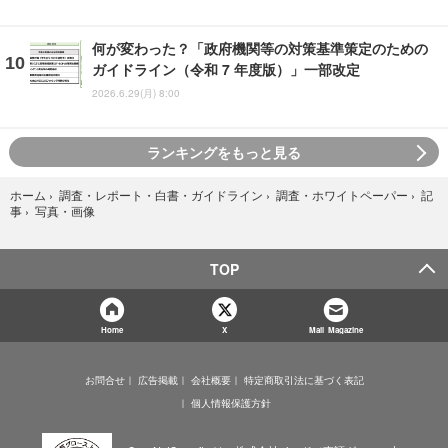
何が変わった？「政府機関等の対策基準策定のための
ガイドライン（令和 7 年度版）」一部改定
2026.6.29(月) 8:00
ランキングをもっと見る
ホーム
›
調査・レポート・白書・ガイドライン
›
調査・ホワイトペーパー
›
記
写真・画像
事
›
TOP
Home
X
Mail Magazine
お問合せ
広告掲載
会社概要
特定商取引法に基づく表記
個人情報保護方針