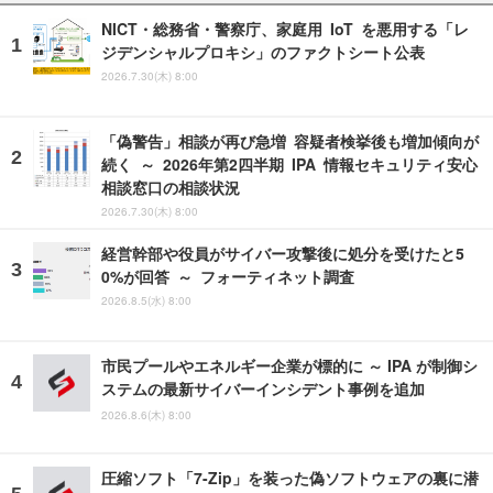
NICT・総務省・警察庁、家庭用 IoT を悪用する「レ
ジデンシャルプロキシ」のファクトシート公表
2026.7.30(木) 8:00
「偽警告」相談が再び急増 容疑者検挙後も増加傾向が
続く ～ 2026年第2四半期 IPA 情報セキュリティ安心
相談窓口の相談状況
2026.7.30(木) 8:00
経営幹部や役員がサイバー攻撃後に処分を受けたと5
0%が回答 ～ フォーティネット調査
2026.8.5(水) 8:00
市民プールやエネルギー企業が標的に ～ IPA が制御シ
ステムの最新サイバーインシデント事例を追加
2026.8.6(木) 8:00
圧縮ソフト「7-Zip」を装った偽ソフトウェアの裏に潜