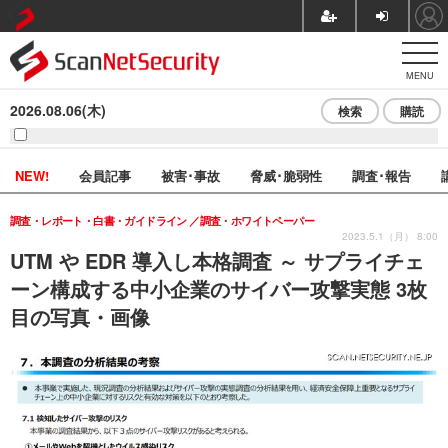
MENU
2026.08.06(木)
検索
購読
NEW!
会員記事
被害･事故
脅威･脆弱性
調査･報告
調査・レポート・白書・ガイドライン
調査・ホワイトペーパー
2023.5.1（月） 8:00
UTM や EDR 導入し本格調査 ～ サプライチェ
ーン構成する中小企業のサイバー攻撃実態 3枚
目の写真・画像