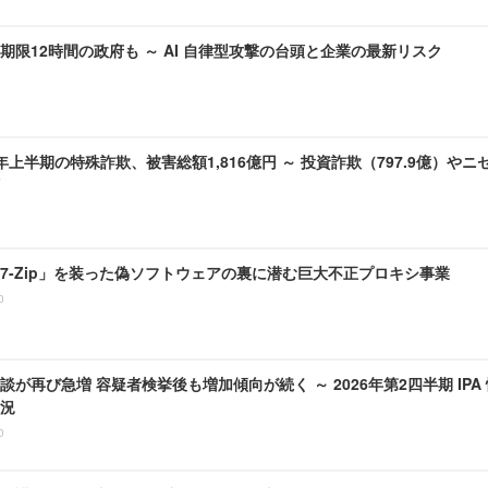
期限12時間の政府も ～ AI 自律型攻撃の台頭と企業の最新リスク
6)年上半期の特殊詐欺、被害総額1,816億円 ～ 投資詐欺（797.9億）やニ
7-Zip」を装った偽ソフトウェアの裏に潜む巨大不正プロキシ事業
0
談が再び急増 容疑者検挙後も増加傾向が続く ～ 2026年第2四半期 IP
況
0