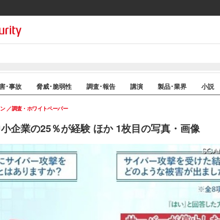
害･事故
脅威･脆弱性
調査･報告
講演
製品･業界
小説
イン
調査・ホワイトペーパー
中小企業の25％が経験 ほか 1枚目の写真・画像