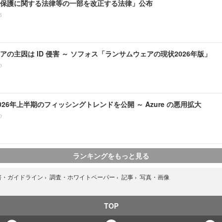
保護に関する法律等の一部を改正する法律」公布
5
アの主因は ID 侵害 ～ ソフォス「ランサムウェアの現状2026年版」
0
、2026年上半期のフィッシングトレンドを公開 ～ Azure の悪用拡大
0
ランキングをもっと見る
写真・画像
書・ガイドライン
›
調査・ホワイトペーパー
›
記事
›
TOP