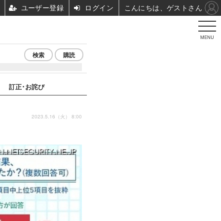
ユーザー登録
ログイン
こんにちは、ゲストさん
MENU
検索
購読
訂正･お詫び
2023.5.16（火） 8:00