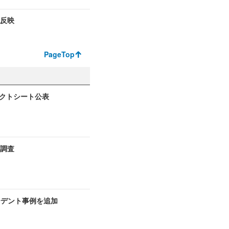
を反映
PageTop
ァクトシート公表
ト調査
シデント事例を追加