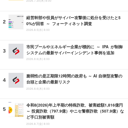
2026.7.30(木) 8:00
経営幹部や役員がサイバー攻撃後に処分を受けたと5
0%が回答 ～ フォーティネット調査
2026.8.5(水) 8:00
市民プールやエネルギー企業が標的に ～ IPA が制御
システムの最新サイバーインシデント事例を追加
2026.8.6(木) 8:00
脆弱性の是正期限12時間の政府も ～ AI 自律型攻撃の
台頭と企業の最新リスク
2026.8.6(木) 8:00
令和8(2026)年上半期の特殊詐欺、被害総額1,816億円
～ 投資詐欺（797.9億）やニセ警察詐欺（507.9億）な
ど手口別被害額
2026.8.7(金) 8:00