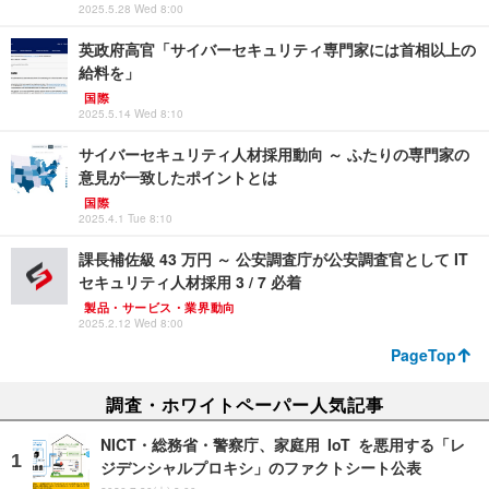
2025.5.28 Wed 8:00
英政府高官「サイバーセキュリティ専門家には首相以上の
給料を」
国際
2025.5.14 Wed 8:10
サイバーセキュリティ人材採用動向 ～ ふたりの専門家の
意見が一致したポイントとは
国際
2025.4.1 Tue 8:10
課長補佐級 43 万円 ～ 公安調査庁が公安調査官として IT
セキュリティ人材採用 3 / 7 必着
製品・サービス・業界動向
2025.2.12 Wed 8:00
PageTop
調査・ホワイトペーパー人気記事
NICT・総務省・警察庁、家庭用 IoT を悪用する「レ
ジデンシャルプロキシ」のファクトシート公表