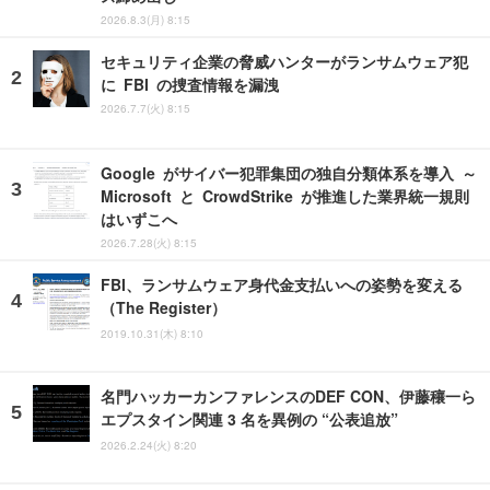
2026.8.3(月) 8:15
セキュリティ企業の脅威ハンターがランサムウェア犯
に FBI の捜査情報を漏洩
2026.7.7(火) 8:15
Google がサイバー犯罪集団の独自分類体系を導入 ～
Microsoft と CrowdStrike が推進した業界統一規則
はいずこへ
2026.7.28(火) 8:15
FBI、ランサムウェア身代金支払いへの姿勢を変える
（The Register）
2019.10.31(木) 8:10
名門ハッカーカンファレンスのDEF CON、伊藤穰一ら
エプスタイン関連 3 名を異例の “公表追放”
2026.2.24(火) 8:20