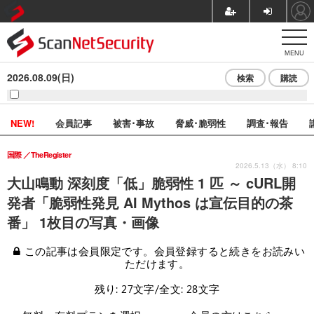
MENU
2026.08.09(日)
検索
購読
NEW!
会員記事
被害･事故
脅威･脆弱性
調査･報告
国際
TheRegister
2026.5.13（水） 8:10
大山鳴動 深刻度「低」脆弱性 1 匹 ～ cURL開
発者「脆弱性発見 AI Mythos は宣伝目的の茶
番」 1枚目の写真・画像
この記事は会員限定です。会員登録すると続きをお読みい
ただけます。
残り: 27文字/全文: 28文字