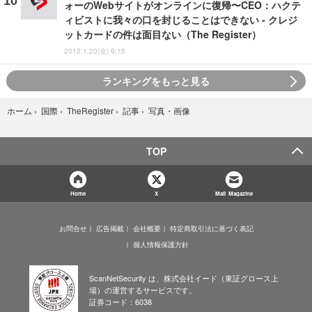
ォーのWebサイトがオンラインに復帰〜CEO：ハクテ
ィビストに我々の口を封じることはできない - クレジ
ットカードの件は面目ない（The Register）
2012.1.20(金) 9:15
ランキングをもっと見る
写真・画像
ホーム
›
国際
›
TheRegister
›
記事
›
TOP
Home
X
Mail Magazine
お問合せ
広告掲載
会社概要
特定商取引法に基づく表記
個人情報保護方針
ScanNetSecurity は、株式会社イード（東証グロース上
場）の運営するサービスです。
証券コード：6038