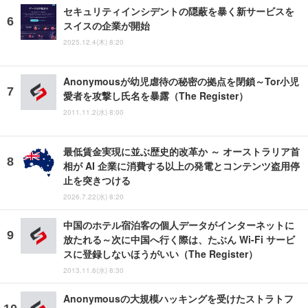
セキュリティインシデントの隠蔽を暴く新サービスを
スイスの企業が開始
2025.12.4(木) 8:20
Anonymousが幼児虐待の秘密の拠点を閉鎖～Tor小児
愛者を攻撃し氏名を暴露（The Register）
2011.11.2(水) 8:00
最低賃金実現に並ぶ歴史的改革か ～ オーストラリア首
相が AI 企業に消費する以上の発電とコンテンツ盗用停
止を突きつける
2026.7.22(水) 8:20
中国のホテル宿泊客の個人データがインターネットに
放たれる～次に中国へ行く際は、たぶん Wi-Fi サービ
スに登録しないほうがいい（The Register）
2013.11.6(水) 8:30
Anonymousの大規模ハッキングを受けたストラトフ