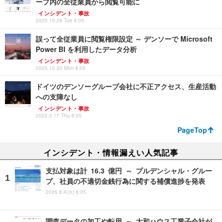
ープ内の全従業員から閲覧可能に
インシデント・事故
2025.10.28 Tue 8:05
誤って全従業員に閲覧権限設定 ～ デンソーで Microsoft
Power BI を利用したデータ分析
インシデント・事故
2025.10.20 Mon 8:05
ドイツのデンソーグループ会社に不正アクセス、生産活動
への支障なし
インシデント・事故
2022.3.17 Thu 8:05
PageTop
インシデント・情報漏えい人気記事
支払対象は計 16.3 億円 ～ プルデンシャル・グルー
プ、社員の不適切金銭行為に関する補償進捗を発表
2026.8.4(火) 8:05
調査データの加工や転用 ～ 大和ハウス工業子会社が