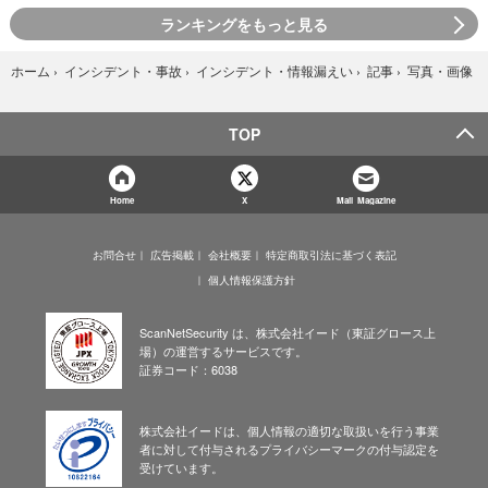
ランキングをもっと見る
写真・画像
ホーム
›
インシデント・事故
›
インシデント・情報漏えい
›
記事
›
TOP
Home
X
Mail Magazine
お問合せ
広告掲載
会社概要
特定商取引法に基づく表記
個人情報保護方針
ScanNetSecurity は、株式会社イード（東証グロース上
場）の運営するサービスです。
証券コード：6038
株式会社イードは、個人情報の適切な取扱いを行う事業
者に対して付与されるプライバシーマークの付与認定を
受けています。