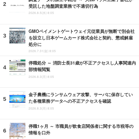
受託した地盤調査業務で不適切行為
2026.8.5(水) 8:05
GMOペイメントゲートウェイ元従業員が無断で別会社
を設立し日本ゲームカード株式会社と契約、懲戒解雇
処分に
2026.7.31(金) 8:05
停職処分 ～ 消防士長31歳が不正アクセスし人事関連内
部情報閲覧
2026.8.3(月) 8:05
金子農機にランサムウェア攻撃、サーバに保存してい
た各種業務データへの不正アクセスを確認
2026.8.3(月) 8:05
停職1ヶ月 ～ 市職員が飲食店関係者に関する市税等の
情報を口外