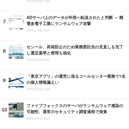
2026.8.6(木) 8:05
ADサーバ上のデータが外部へ転送されたと判断 ～ 精
電舎電子工業にランサムウェア攻撃
2026.8.7(金) 8:05
セシール、再発防止のため業務委託先の見直しを完了
し選定基準と管理も強化
2026.8.5(水) 8:05
「東京アプリ」の運営に係るコールセンター業務で1名
の個人情報漏えい
2026.8.7(金) 8:05
ファイブフォックスのサーバがランサムウェア感染の
可能性、通常のセキュリティ調査過程で発覚
2026.8.4(火) 8:05