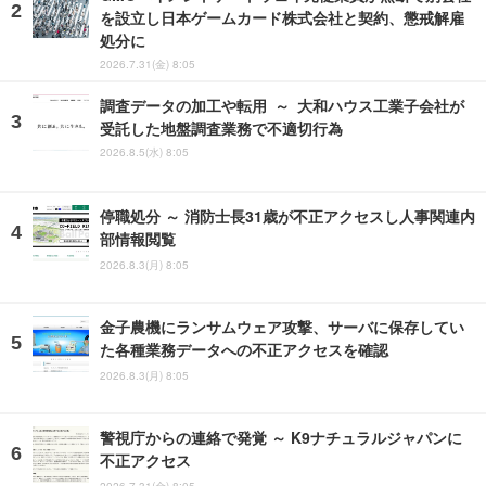
を設立し日本ゲームカード株式会社と契約、懲戒解雇
処分に
2026.7.31(金) 8:05
調査データの加工や転用 ～ 大和ハウス工業子会社が
受託した地盤調査業務で不適切行為
2026.8.5(水) 8:05
停職処分 ～ 消防士長31歳が不正アクセスし人事関連内
部情報閲覧
2026.8.3(月) 8:05
金子農機にランサムウェア攻撃、サーバに保存してい
た各種業務データへの不正アクセスを確認
2026.8.3(月) 8:05
警視庁からの連絡で発覚 ～ K9ナチュラルジャパンに
不正アクセス