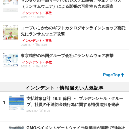
マルタケの一部サーバでのシステム障害、不正アクセス
（ランサムウェア）による影響の可能性も含め調査
インシデント・事故
2026.5.15 Fri 8:05
コープいしかわのギフトカタログオンラインショップ委託
先にランサムウェア攻撃
インシデント・事故
2026.5.14 Thu 8:05
東京精密の米国グループ会社にランサムウェア攻撃
インシデント・事故
2026.5.14 Thu 8:05
PageTop
インシデント・情報漏えい人気記事
支払対象は計 16.3 億円 ～ プルデンシャル・グルー
プ、社員の不適切金銭行為に関する補償進捗を発表
2026.8.4(火) 8:05
GMOペイメントゲートウェイ元従業員が無断で別会社