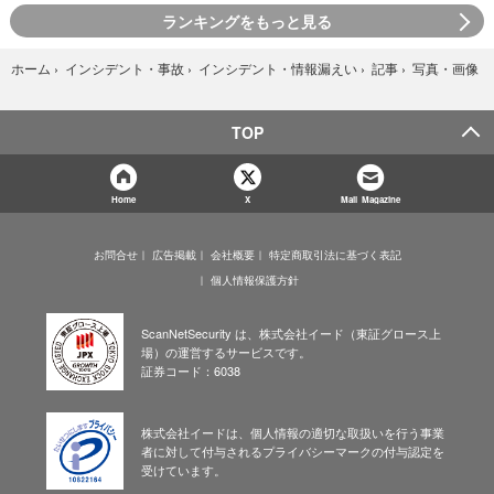
ランキングをもっと見る
写真・画像
ホーム
›
インシデント・事故
›
インシデント・情報漏えい
›
記事
›
TOP
Home
X
Mail Magazine
お問合せ
広告掲載
会社概要
特定商取引法に基づく表記
個人情報保護方針
ScanNetSecurity は、株式会社イード（東証グロース上
場）の運営するサービスです。
証券コード：6038
株式会社イードは、個人情報の適切な取扱いを行う事業
者に対して付与されるプライバシーマークの付与認定を
受けています。