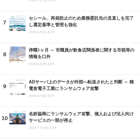
2026.7.31(金) 8:05
セシール、再発防止のため業務委託先の見直しを完了
し選定基準と管理も強化
2026.8.5(水) 8:05
停職1ヶ月 ～ 市職員が飲食店関係者に関する市税等の
情報を口外
2026.8.6(木) 8:05
ADサーバ上のデータが外部へ転送されたと判断 ～ 精
電舎電子工業にランサムウェア攻撃
2026.8.7(金) 8:05
名鉄協商にランサムウェア攻撃、個人および法人向け
サービスの一部が停止
2026.7.31(金) 8:05