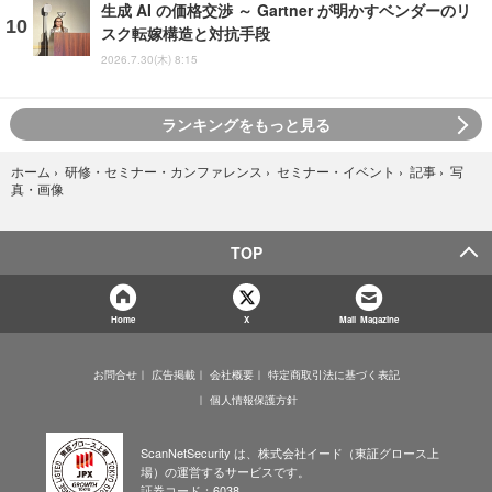
生成 AI の価格交渉 ～ Gartner が明かすベンダーのリ
スク転嫁構造と対抗手段
2026.7.30(木) 8:15
ランキングをもっと見る
写
ホーム
›
研修・セミナー・カンファレンス
›
セミナー・イベント
›
記事
›
真・画像
TOP
Home
X
Mail Magazine
お問合せ
広告掲載
会社概要
特定商取引法に基づく表記
個人情報保護方針
ScanNetSecurity は、株式会社イード（東証グロース上
場）の運営するサービスです。
証券コード：6038