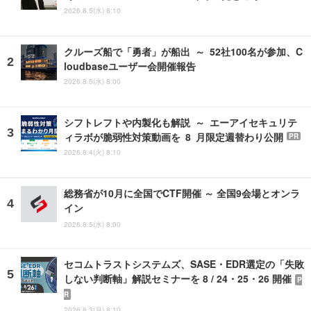
2026.8.5(水) 8:10
クルーズ船で「勇者」が船出 ～ 52社100名が参加、C
loudbaseユーザー会開催報告
2026.8.5(水) 8:00
シフトレフトや内製化も解説 ～ エーアイセキュリテ
ィラボが脆弱性対策動画を 8 月限定週替わり公開
PR
2026.8.4(火) 8:10
総務省が10月に全国でCTF開催 ～ 全国9会場とオンラ
イン
2026.8.5(水) 8:00
セコムトラストシステムズ、SASE・EDR選定の「失敗
しない判断軸」解説セミナーを 8 / 24・25・26 開催
P
R
2026.8.3(月) 8:10