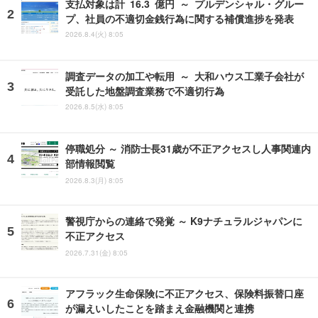
支払対象は計 16.3 億円 ～ プルデンシャル・グルー
プ、社員の不適切金銭行為に関する補償進捗を発表
2026.8.4(火) 8:05
調査データの加工や転用 ～ 大和ハウス工業子会社が
受託した地盤調査業務で不適切行為
2026.8.5(水) 8:05
停職処分 ～ 消防士長31歳が不正アクセスし人事関連内
部情報閲覧
2026.8.3(月) 8:05
警視庁からの連絡で発覚 ～ K9ナチュラルジャパンに
不正アクセス
2026.7.31(金) 8:05
アフラック生命保険に不正アクセス、保険料振替口座
が漏えいしたことを踏まえ金融機関と連携