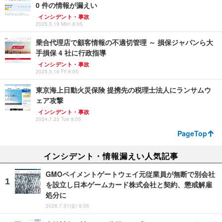
0 件の情報が漏えい
インシデント・事故
2025.5.19 Mon 8:05
乗合代理店で顧客情報の不適切管理 ～ 損保ジャパンら大
手損保 4 社に行政指導
インシデント・事故
2025.5.16 Fri 8:05
東京海上日動火災保険 提携先の税理士法人にランサムウ
ェア攻撃
インシデント・事故
2024.7.23 Tue 8:05
PageTop
インシデント・情報漏えい人気記事
GMOペイメントゲートウェイ元従業員が無断で別会社
を設立し日本ゲームカード株式会社と契約、懲戒解雇
処分に
2026.7.31(金) 8:05