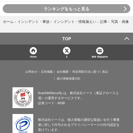
ランキングをもっと見る
写真・画像
ホーム
›
インシデント・事故
›
インシデント・情報漏えい
›
記事
›
TOP
Home
X
Mail Magazine
お問合せ
広告掲載
会社概要
特定商取引法に基づく表記
個人情報保護方針
ScanNetSecurity は、株式会社イード（東証グロース上
場）の運営するサービスです。
証券コード：6038
株式会社イードは、個人情報の適切な取扱いを行う事業
者に対して付与されるプライバシーマークの付与認定を
受けています。