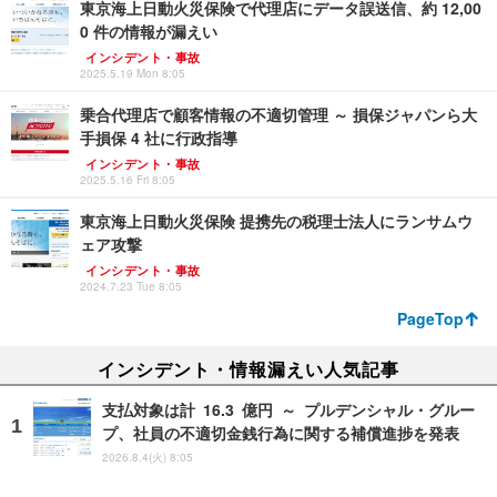
東京海上日動火災保険で代理店にデータ誤送信、約 12,00
0 件の情報が漏えい
インシデント・事故
2025.5.19 Mon 8:05
乗合代理店で顧客情報の不適切管理 ～ 損保ジャパンら大
手損保 4 社に行政指導
インシデント・事故
2025.5.16 Fri 8:05
東京海上日動火災保険 提携先の税理士法人にランサムウ
ェア攻撃
インシデント・事故
2024.7.23 Tue 8:05
PageTop
インシデント・情報漏えい人気記事
支払対象は計 16.3 億円 ～ プルデンシャル・グルー
プ、社員の不適切金銭行為に関する補償進捗を発表
2026.8.4(火) 8:05