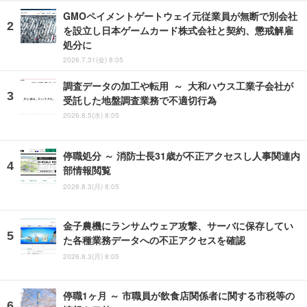
GMOペイメントゲートウェイ元従業員が無断で別会社
を設立し日本ゲームカード株式会社と契約、懲戒解雇
処分に
2026.7.31(金) 8:05
調査データの加工や転用 ～ 大和ハウス工業子会社が
受託した地盤調査業務で不適切行為
2026.8.5(水) 8:05
停職処分 ～ 消防士長31歳が不正アクセスし人事関連内
部情報閲覧
2026.8.3(月) 8:05
金子農機にランサムウェア攻撃、サーバに保存してい
た各種業務データへの不正アクセスを確認
2026.8.3(月) 8:05
停職1ヶ月 ～ 市職員が飲食店関係者に関する市税等の