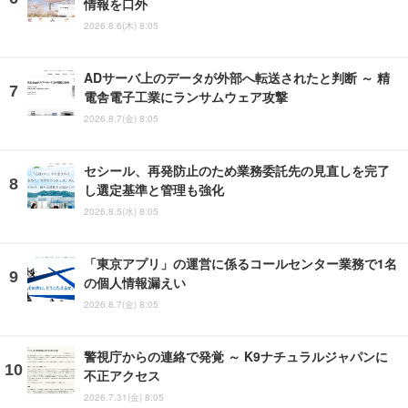
情報を口外
2026.8.6(木) 8:05
ADサーバ上のデータが外部へ転送されたと判断 ～ 精
電舎電子工業にランサムウェア攻撃
2026.8.7(金) 8:05
セシール、再発防止のため業務委託先の見直しを完了
し選定基準と管理も強化
2026.8.5(水) 8:05
「東京アプリ」の運営に係るコールセンター業務で1名
の個人情報漏えい
2026.8.7(金) 8:05
警視庁からの連絡で発覚 ～ K9ナチュラルジャパンに
不正アクセス
2026.7.31(金) 8:05