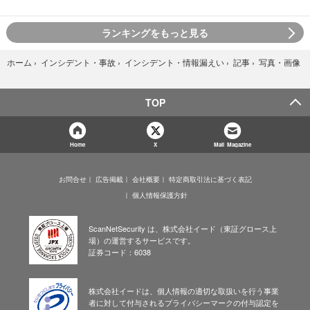
ランキングをもっと見る
写真・画像
ホーム
›
インシデント・事故
›
インシデント・情報漏えい
›
記事
›
TOP
Home
X
Mail Magazine
お問合せ
広告掲載
会社概要
特定商取引法に基づく表記
個人情報保護方針
ScanNetSecurity は、株式会社イード（東証グロース上
場）の運営するサービスです。
証券コード：6038
株式会社イードは、個人情報の適切な取扱いを行う事業
者に対して付与されるプライバシーマークの付与認定を