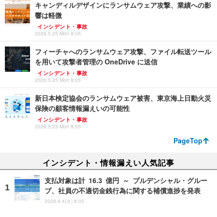
キャンディルデザインにランサムウェア攻撃、業績への影
響は軽微
インシデント・事故
2026.5.25 Mon 8:05
フィーチャへのランサムウェア攻撃、ファイル転送ツール
を用いて攻撃者管理の OneDrive に送信
インシデント・事故
2026.5.25 Mon 8:05
新日本検定協会のランサムウェア被害、東京海上日動火災
保険の顧客情報漏えいの可能性
インシデント・事故
2026.5.25 Mon 8:05
PageTop
インシデント・情報漏えい人気記事
支払対象は計 16.3 億円 ～ プルデンシャル・グルー
プ、社員の不適切金銭行為に関する補償進捗を発表
2026.8.4(火) 8:05