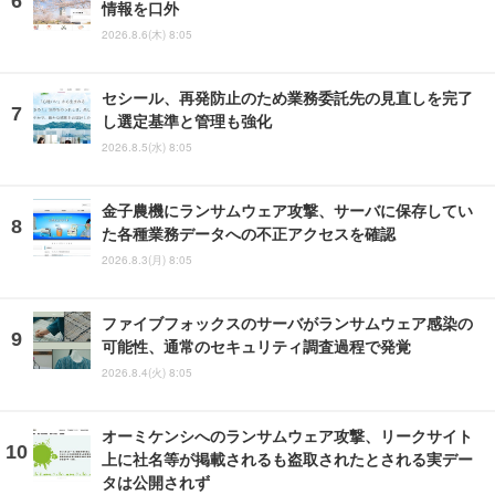
情報を口外
2026.8.6(木) 8:05
セシール、再発防止のため業務委託先の見直しを完了
し選定基準と管理も強化
2026.8.5(水) 8:05
金子農機にランサムウェア攻撃、サーバに保存してい
た各種業務データへの不正アクセスを確認
2026.8.3(月) 8:05
ファイブフォックスのサーバがランサムウェア感染の
可能性、通常のセキュリティ調査過程で発覚
2026.8.4(火) 8:05
オーミケンシへのランサムウェア攻撃、リークサイト
上に社名等が掲載されるも盗取されたとされる実デー
タは公開されず