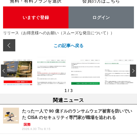
無料・有料プランを選択
会員の方はこちら
いますぐ登録
ログイン
リリース（お得意様へのお願い（スムーズな発注について））
この記事へ戻る
‹
1
/
3
関連ニュース
たった一人で 90 億ドルのランサムウェア被害を防いでい
た CISA のセキュリティ専門家が職場を追われる
国際
2026.4.30 Thu 8:15