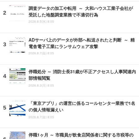
調査データの加工や転用 ～ 大和ハウス工業子会社が
受託した地盤調査業務で不適切行為
2026.8.5(水) 8:05
ADサーバ上のデータが外部へ転送されたと判断 ～ 精
電舎電子工業にランサムウェア攻撃
2026.8.7(金) 8:05
停職処分 ～ 消防士長31歳が不正アクセスし人事関連内
部情報閲覧
2026.8.3(月) 8:05
「東京アプリ」の運営に係るコールセンター業務で1名
の個人情報漏えい
2026.8.7(金) 8:05
停職1ヶ月 ～ 市職員が飲食店関係者に関する市税等の