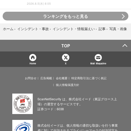
2026.8.5(水) 8:05
ランキングをもっと見る
写真・画像
ホーム
›
インシデント・事故
›
インシデント・情報漏えい
›
記事
›
TOP
Home
X
Mail Magazine
お問合せ
広告掲載
会社概要
特定商取引法に基づく表記
個人情報保護方針
ScanNetSecurity は、株式会社イード（東証グロース上
場）の運営するサービスです。
証券コード：6038
株式会社イードは、個人情報の適切な取扱いを行う事業
者に対して付与されるプライバシーマークの付与認定を