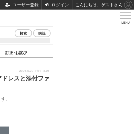
ユーザー登録
ログイン
こんにちは、ゲストさん
MENU
検索
購読
訂正･お詫び
2026.5.29（金） 8:05
アドレスと添付ファ
ます。