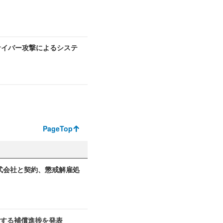
サイバー攻撃によるシステ
PageTop
式会社と契約、懲戒解雇処
関する補償進捗を発表