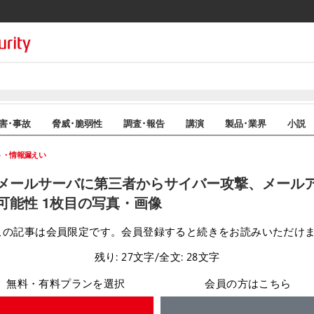
害･事故
脅威･脆弱性
調査･報告
講演
製品･業界
小説
ト・情報漏えい
メールサーバに第三者からサイバー攻撃、メール
可能性 1枚目の写真・画像
この記事は会員限定です。会員登録すると続きをお読みいただけ
残り: 27文字/全文: 28文字
無料・有料プランを選択
会員の方はこちら