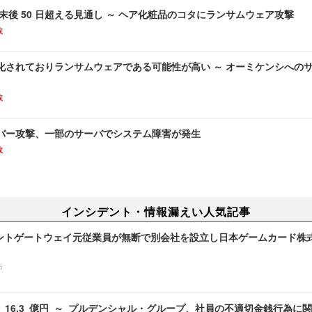
末後 50 日超える見通し ～ ヘア化粧品のコタにランサムウェア攻撃
故
化されておりランサムウェアである可能性が高い ～ オーミケンシへの
故
バー攻撃、一部のサーバでシステム障害が発生
故
インシデント・情報漏えい人気記事
ントゲートウェイ元従業員が無断で別会社を設立し日本ゲームカード株
5
 16.3 億円 ～ プルデンシャル・グループ、社員の不適切金銭行為に