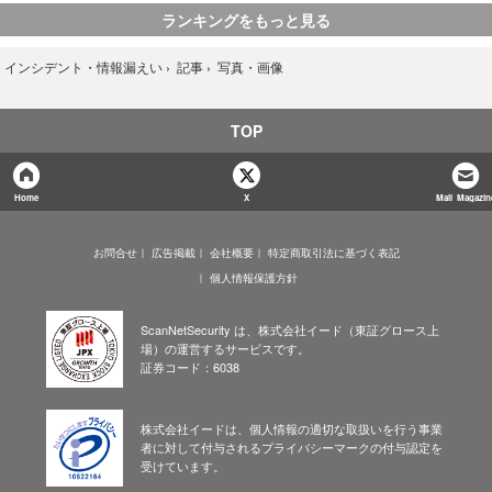
ランキングをもっと見る
写真・画像
›
インシデント・情報漏えい
›
記事
›
TOP
Home
X
Mail Magazin
お問合せ
広告掲載
会社概要
特定商取引法に基づく表記
個人情報保護方針
ScanNetSecurity は、株式会社イード（東証グロース上
場）の運営するサービスです。
証券コード：6038
株式会社イードは、個人情報の適切な取扱いを行う事業
者に対して付与されるプライバシーマークの付与認定を
受けています。