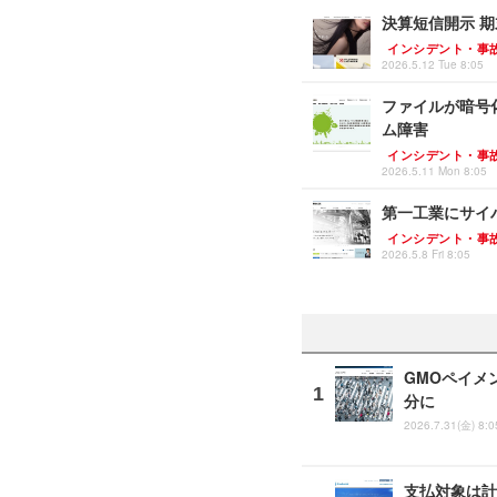
決算短信開示 期
インシデント・事
2026.5.12 Tue 8:05
ファイルが暗号
ム障害
インシデント・事
2026.5.11 Mon 8:05
第一工業にサイ
インシデント・事
2026.5.8 Fri 8:05
GMOペイメ
分に
2026.7.31(金) 8:0
支払対象は計