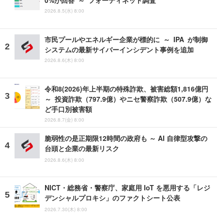
2026.8.5(水) 8:00
市民プールやエネルギー企業が標的に ～ IPA が制御
システムの最新サイバーインシデント事例を追加
2026.8.6(木) 8:00
令和8(2026)年上半期の特殊詐欺、被害総額1,816億円
～ 投資詐欺（797.9億）やニセ警察詐欺（507.9億）な
ど手口別被害額
2026.8.7(金) 8:00
脆弱性の是正期限12時間の政府も ～ AI 自律型攻撃の
台頭と企業の最新リスク
2026.8.6(木) 8:00
NICT・総務省・警察庁、家庭用 IoT を悪用する「レジ
デンシャルプロキシ」のファクトシート公表
2026.7.30(木) 8:00