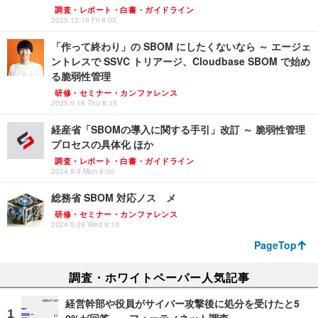
調査・レポート・白書・ガイドライン
2025.12.19 Fri 8:05
「作って終わり」の SBOM にしたくないなら ～ エージェ
ントレスで SSVC トリアージ、Cloudbase SBOM で始め
る脆弱性管理
研修・セミナー・カンファレンス
2025.9.18 Thu 8:15
経産省「SBOMの導入に関する手引」改訂 ～ 脆弱性管理
プロセスの具体化 ほか
調査・レポート・白書・ガイドライン
2024.9.9 Mon 8:00
総務省 SBOM 対応ノスゝメ
研修・セミナー・カンファレンス
2024.5.29 Wed 8:10
PageTop
調査・ホワイトペーパー人気記事
経営幹部や役員がサイバー攻撃後に処分を受けたと5
0%が回答 ～ フォーティネット調査