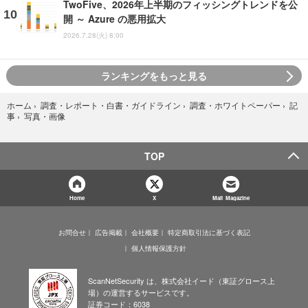
TwoFive、2026年上半期のフィッシングトレンドを公
開 ～ Azure の悪用拡大
2026.7.28(火) 8:00
ランキングをもっと見る
ホーム
›
調査・レポート・白書・ガイドライン
›
調査・ホワイトペーパー
›
記
写真・画像
事
›
TOP
Home
X
Mail Magazine
お問合せ
広告掲載
会社概要
特定商取引法に基づく表記
個人情報保護方針
ScanNetSecurity は、株式会社イード（東証グロース上
場）の運営するサービスです。
証券コード：6038