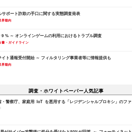
カルサポート詐欺の手口に関する実態調査発表
業界動向
者 9 % ～ オンラインゲームの利用におけるトラブル調査
白書・ガイドライン
C サイト通報受付開始 ～ フィルタリング事業者等に情報提供も
業界動向
調査・ホワイトペーパー人気記事
務省・警察庁、家庭用 IoT を悪用する「レジデンシャルプロキシ」のフ
0
員がサイバー攻撃後に処分を受けたと50%が回答 ～ フォーティネッ