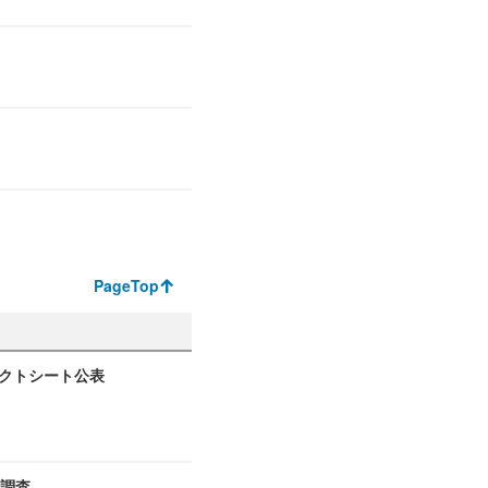
PageTop
ァクトシート公表
ト調査