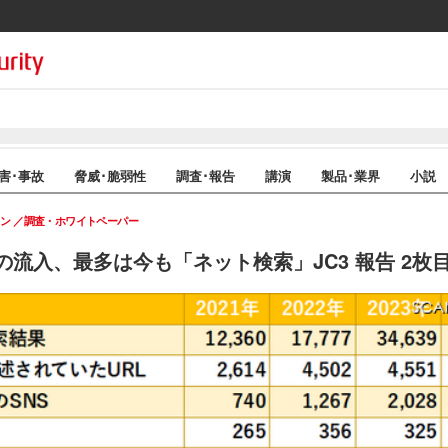
害･事故
脅威･脆弱性
調査･報告
講演
製品･業界
小説
イン
調査・ホワイトペーパー
への流入、最多は今も「ネット検索」JC3 報告 2