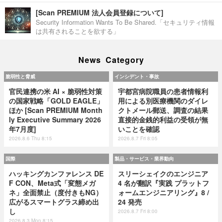
[Scan PREMIUM 法人会員登録について]
Security Information Wants To Be Shared.「セキュリティ情報
は共有されることを欲する」
News Category
脆弱性と脅威
インシデント・事故
官民連携の米 AI × 脆弱性対策
宇都宮病院職員の患者情報利
の国家戦略「GOLD EAGLE」
用による別医療機関のダイレ
ほか [Scan PREMIUM Month
クトメール郵送、調査の結果
ly Executive Summary 2026
直接的金銭的利益の受領が無
年7月度]
いことを確認
2026.8.6 Thu 8:15
2026.8.7 Fri 8:05
国際
製品・サービス・業界動向
ハッキングカンファレンス DE
スリーシェイクのエンジニア
F CON、Meta式「変態メガ
4 名が翻訳『実践 プラットフ
ネ」全面禁止（度付きもNG）
ォームエンジニアリング』8 /
広がるスマートグラス締め出
24 発売
し
2026.8.7 Fri 8:00
2026.8.3 Mon 8:15