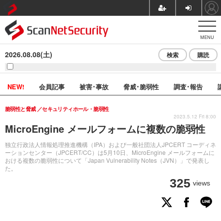
MENU
2026.08.08(土)
検索
購読
NEW!
会員記事
被害･事故
脅威･脆弱性
調査･報告
脆弱性と脅威
セキュリティホール・脆弱性
2023.5.12 Fri 8:00
MicroEngine メールフォームに複数の脆弱性
独立行政法人情報処理推進機構（IPA）および一般社団法人JPCERT コーディネ
ーションセンター（JPCERT/CC）は5月10日、MicroEngine メールフォームに
おける複数の脆弱性について「Japan Vulnerability Notes（JVN）」で発表し
た。
325
views