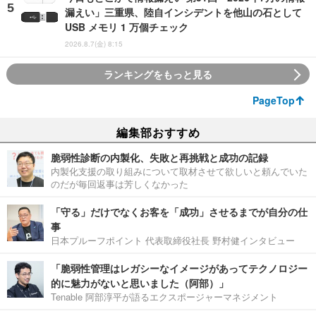
漏えい」三重県、陸自インシデントを他山の石として
USB メモリ 1 万個チェック
2026.8.7(金) 8:15
ランキングをもっと見る
PageTop
編集部おすすめ
脆弱性診断の内製化、失敗と再挑戦と成功の記録
内製化支援の取り組みについて取材させて欲しいと頼んでいた
のだが毎回返事は芳しくなかった
「守る」だけでなくお客を「成功」させるまでが自分の仕
事
日本プルーフポイント 代表取締役社長 野村健インタビュー
「脆弱性管理はレガシーなイメージがあってテクノロジー
的に魅力がないと思いました（阿部）」
Tenable 阿部淳平が語るエクスポージャーマネジメント