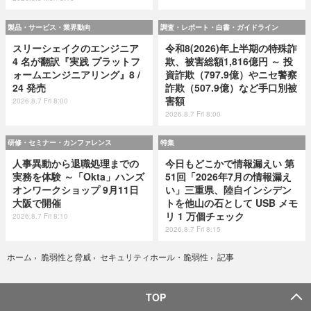
製品・サービス・業界動向
調査・レポート・白書・ガイドライン
スリーシェイクのエンジニア
令和8(2026)年上半期の特殊詐
4 名が翻訳『実践 プラットフ
欺、被害総額1,816億円 ～ 投
ォームエンジニアリング』8 /
資詐欺（797.9億）やニセ警察
24 発売
詐欺（507.9億）など手口別被
害額
2026.8.7 Fri 8:00
2026.8.7 Fri 8:00
研修・セミナー・カンファレンス
特集
人事異動から退職処理までの
今日もどこかで情報漏えい 第
実務を体験 ～「Okta」ハンズ
51回「2026年7月の情報漏え
オンワークショップ 9月11日
い」三重県、陸自インシデン
大阪で開催
トを他山の石として USB メモ
リ 1 万個チェック
2026.8.7 Fri 8:10
2026.8.7 Fri 8:15
記事
ホーム
›
脆弱性と脅威
›
セキュリティホール・脆弱性
›
TOP