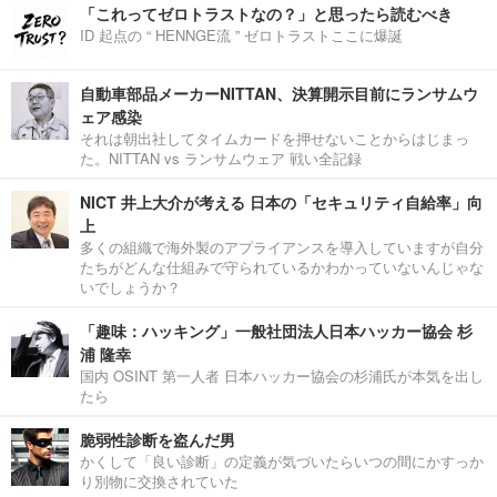
「これってゼロトラストなの？」と思ったら読むべき
ID 起点の “ HENNGE流 ” ゼロトラストここに爆誕
自動車部品メーカーNITTAN、決算開示目前にランサムウ
ェア感染
それは朝出社してタイムカードを押せないことからはじまっ
た。NITTAN vs ランサムウェア 戦い全記録
NICT 井上大介が考える 日本の「セキュリティ自給率」向
上
多くの組織で海外製のアプライアンスを導入していますが自分
たちがどんな仕組みで守られているかわかっていないんじゃな
いでしょうか？
「趣味：ハッキング」一般社団法人日本ハッカー協会 杉
浦 隆幸
国内 OSINT 第一人者 日本ハッカー協会の杉浦氏が本気を出し
たら
脆弱性診断を盗んだ男
かくして「良い診断」の定義が気づいたらいつの間にかすっか
り別物に交換されていた