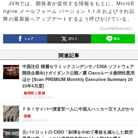
JVNでは、開発者が提供する情報をもとに、MicroE
ngine メールフォーム バージョン 1.1.9 およびそれ以
降の最新版へアップデートするよう呼びかけている。
《ScanNetSecurity》
シェア
ポスト
送る
関連記事
中国注目 積層セラミックコンデンサ／CISA ソフトウェア
開発企業向けガイダンス公開／露 Ciscoルータ脆弱性悪用
ほか [Scan PREMIUM Monthly Executive Summary 20
23年4月度]
脆弱性と脅威
2023.5.10 Wed 8:10
ＦＢＩサイバー捜査官一人に中国人ハッカー五十人がかり
国際
2023.5.9 Tue 8:10
元パイロットの CISO「糾弾をやめて事故を減らした航空