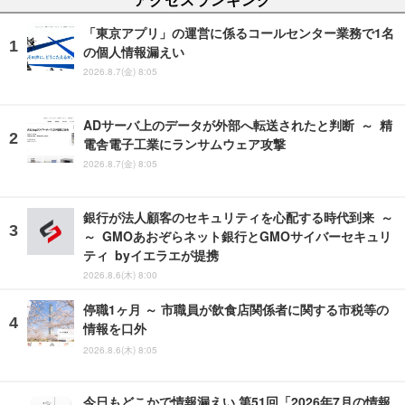
「東京アプリ」の運営に係るコールセンター業務で1名
の個人情報漏えい
2026.8.7(金) 8:05
ADサーバ上のデータが外部へ転送されたと判断 ～ 精
電舎電子工業にランサムウェア攻撃
2026.8.7(金) 8:05
銀行が法人顧客のセキュリティを心配する時代到来 ～
～ GMOあおぞらネット銀行とGMOサイバーセキュリ
ティ byイエラエが提携
2026.8.6(木) 8:00
停職1ヶ月 ～ 市職員が飲食店関係者に関する市税等の
情報を口外
2026.8.6(木) 8:05
今日もどこかで情報漏えい 第51回「2026年7月の情報