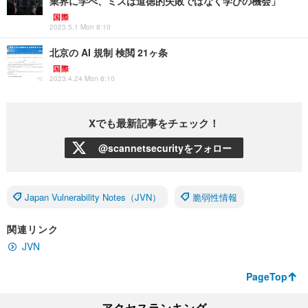
業界に学べ、ミスは道徳的失敗ではなく学びの機会」
国際
2023.5.1 Mon 8:10
北京の AI 規制 検閲 21ヶ条
国際
2023.4.24 Mon 8:10
Xでも最新記事をチェック！
@scannetsecurityをフォロー
Japan Vulnerability Notes（JVN）
脆弱性情報
関連リンク
JVN
PageTop
アクセスランキング