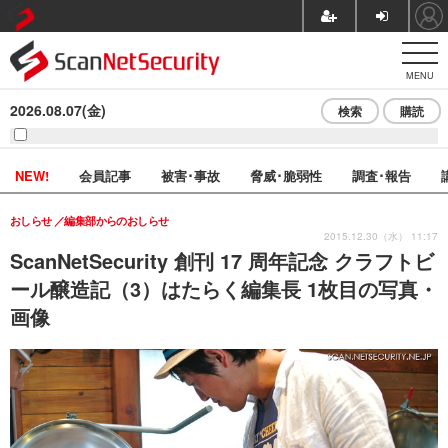
MENU
2026.08.07(金)
検索
購読
NEW!
会員記事
被害･事故
脅威･脆弱性
調査･報告
おしらせ
編集部からのおしらせ
2015.12.30（水） 11:17
ScanNetSecurity 創刊 17 周年記念 クラフトビ
ール醸造記（3）はたらく編集長 1枚目の写真・
画像