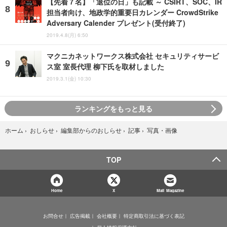
【先着７名】「退位の日」も記載 ～ CSIRT、SOC、IR
担当者向け、地政学的重要日カレンダー CrowdStrike
Adversary Calender プレゼント(受付終了)
2019.4.8(月) 6:50
マクニカネットワークス株式会社 セキュリティサービ
ス室 室長代理 柳下氏を取材しました
2019.3.1(金) 10:30
ランキングをもっと見る
写真・画像
ホーム
›
おしらせ
›
編集部からのおしらせ
›
記事
›
TOP
Home
X
Mail Magazine
お問合せ
広告掲載
会社概要
特定商取引法に基づく表記