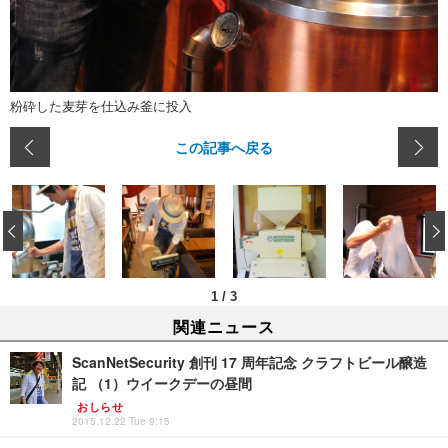
粉砕した麦芽を仕込み釜に投入
この記事へ戻る
‹
1
/
3
関連ニュース
ScanNetSecurity 創刊 17 周年記念 クラフトビール醸造
記 （1）ウイークデーの昼間
おしらせ
2015.12.22 Tue 9:15