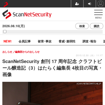
MENU
2026.08.10(月)
検索
購読
NEW!
会員記事
被害･事故
脅威･脆弱性
調査･報告
おしらせ
編集部からのおしらせ
2015.12.30（水） 11:17
ScanNetSecurity 創刊 17 周年記念 クラフトビ
ール醸造記（3）はたらく編集長 4枚目の写真・
画像