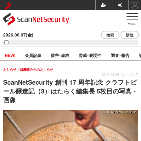
MENU
2026.08.07(金)
検索
購読
NEW!
会員記事
被害･事故
脅威･脆弱性
調査･報告
おしらせ
編集部からのおしらせ
2015.12.30（水） 11:17
ScanNetSecurity 創刊 17 周年記念 クラフトビ
ール醸造記（3）はたらく編集長 5枚目の写真・
画像