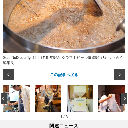
ScanNetSecurity 創刊 17 周年記念 クラフトビール醸造記（3）はたらく
編集長
この記事へ戻る
‹
1
/
3
関連ニュース