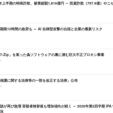
6)年上半期の特殊詐欺、被害総額1,816億円 ～ 投資詐欺（797.9億）やニ
期限12時間の政府も ～ AI 自律型攻撃の台頭と企業の最新リスク
7-Zip」を装った偽ソフトウェアの裏に潜む巨大不正プロキシ事業
0
保護に関する法律等の一部を改正する法律」公布
5
談が再び急増 容疑者検挙後も増加傾向が続く ～ 2026年第2四半期 IP
況