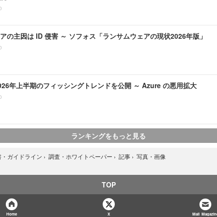
0
アの主因は ID 侵害 ～ ソフォス「ランサムウェアの現状2026年版」
0
、2026年上半期のフィッシングトレンドを公開 ～ Azure の悪用拡大
0
ランキングをもっと見る
写真・画像
書・ガイドライン
›
調査・ホワイトペーパー
›
記事
›
TOP
Home
X
Mail Magazin