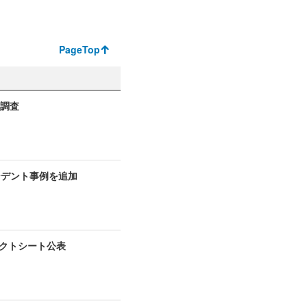
PageTop
ト調査
シデント事例を追加
ァクトシート公表