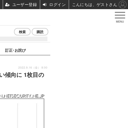
ユーザー登録
ログイン
こんにちは、ゲストさん
MENU
検索
購読
訂正･お詫び
2022.9.16（金） 8:00
い傾向に 1枚目の