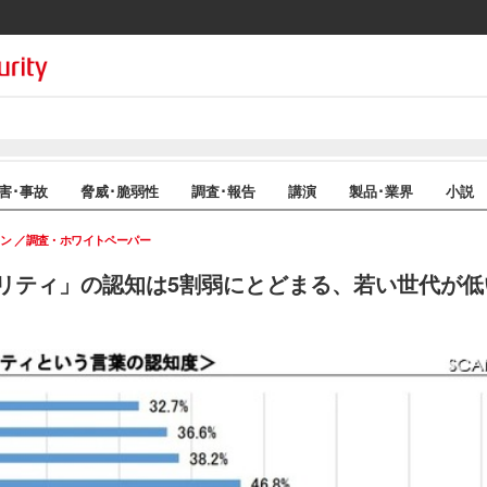
害･事故
脅威･脆弱性
調査･報告
講演
製品･業界
小説
イン
調査・ホワイトペーパー
リティ」の認知は5割弱にとどまる、若い世代が低