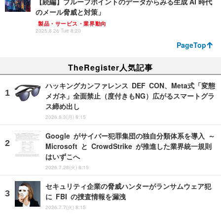
【続編】プルーフポイントのデータからみる生成 AI 時代
のメール脅威と対策」
製品・サービス・業界動向
2025.8.26 Tue 8:20
PageTop
TheRegister人気記事
ハッキングカンファレンス DEF CON、Meta式「変態
メガネ」全面禁止（度付きもNG）広がるスマートグラ
ス締め出し
2026.8.3(月) 8:15
Google がサイバー犯罪集団の独自分類体系を導入 ～
Microsoft と CrowdStrike が推進した業界統一規則
はいずこへ
2026.7.28(火) 8:15
セキュリティ企業の脅威ハンターがランサムウェア犯
に FBI の捜査情報を漏洩
2026.7.7(火) 8:15