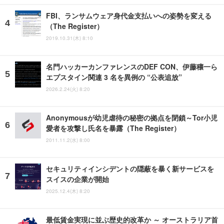
FBI、ランサムウェア身代金支払いへの姿勢を変える
（The Register）
2019.10.31(木) 8:10
名門ハッカーカンファレンスのDEF CON、伊藤穰一ら
エプスタイン関連 3 名を異例の “公表追放”
2026.2.24(火) 8:20
Anonymousが幼児虐待の秘密の拠点を閉鎖～Tor小児
愛者を攻撃し氏名を暴露（The Register）
2011.11.2(水) 8:00
セキュリティインシデントの隠蔽を暴く新サービスを
スイスの企業が開始
2025.12.4(木) 8:20
最低賃金実現に並ぶ歴史的改革か ～ オーストラリア首