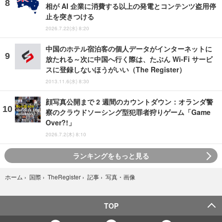
相が AI 企業に消費する以上の発電とコンテンツ盗用停
止を突きつける
2026.7.22(水) 8:20
中国のホテル宿泊客の個人データがインターネットに
放たれる～次に中国へ行く際は、たぶん Wi-Fi サービ
スに登録しないほうがいい（The Register）
2013.11.6(水) 8:30
顔写真公開まで 2 週間のカウントダウン：オランダ警
察のクラウドソーシング型犯罪者狩りゲーム「Game
Over?!」
2026.7.2(木) 8:10
ランキングをもっと見る
写真・画像
ホーム
›
国際
›
TheRegister
›
記事
›
TOP