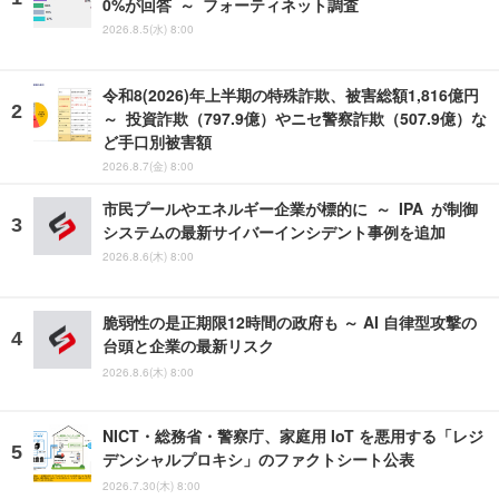
0%が回答 ～ フォーティネット調査
2026.8.5(水) 8:00
令和8(2026)年上半期の特殊詐欺、被害総額1,816億円
～ 投資詐欺（797.9億）やニセ警察詐欺（507.9億）な
ど手口別被害額
2026.8.7(金) 8:00
市民プールやエネルギー企業が標的に ～ IPA が制御
システムの最新サイバーインシデント事例を追加
2026.8.6(木) 8:00
脆弱性の是正期限12時間の政府も ～ AI 自律型攻撃の
台頭と企業の最新リスク
2026.8.6(木) 8:00
NICT・総務省・警察庁、家庭用 IoT を悪用する「レジ
デンシャルプロキシ」のファクトシート公表
2026.7.30(木) 8:00