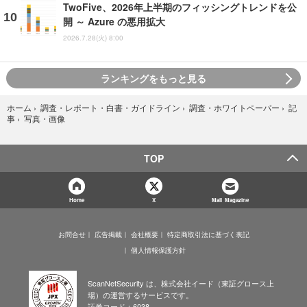
TwoFive、2026年上半期のフィッシングトレンドを公
開 ～ Azure の悪用拡大
2026.7.28(火) 8:00
ランキングをもっと見る
ホーム
›
調査・レポート・白書・ガイドライン
›
調査・ホワイトペーパー
›
記
写真・画像
事
›
TOP
Home
X
Mail Magazine
お問合せ
広告掲載
会社概要
特定商取引法に基づく表記
個人情報保護方針
ScanNetSecurity は、株式会社イード（東証グロース上
場）の運営するサービスです。
証券コード：6038