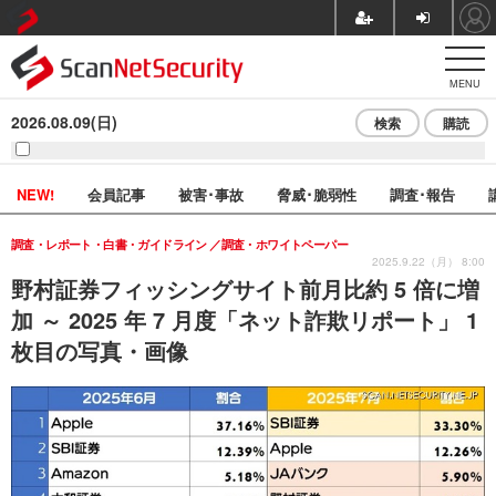
MENU
2026.08.09(日)
検索
購読
NEW!
会員記事
被害･事故
脅威･脆弱性
調査･報告
調査・レポート・白書・ガイドライン
調査・ホワイトペーパー
2025.9.22（月） 8:00
野村証券フィッシングサイト前月比約 5 倍に増
加 ～ 2025 年 7 月度「ネット詐欺リポート」 1
枚目の写真・画像