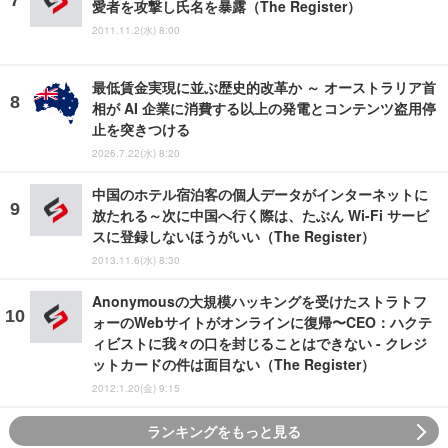
愛者を攻撃し氏名を暴露（The Register）
2011.11.2(水) 8:00
最低賃金実現に並ぶ歴史的改革か ～ オーストラリア首
相が AI 企業に消費する以上の発電とコンテンツ盗用停
止を突きつける
2026.7.22(水) 8:20
中国のホテル宿泊客の個人データがインターネットに
放たれる～次に中国へ行く際は、たぶん Wi-Fi サービ
スに登録しないほうがいい（The Register）
2013.11.6(水) 8:30
Anonymousの大規模ハッキングを受けたストラトフ
ォーのWebサイトがオンラインに復帰〜CEO：ハクテ
ィビストに我々の口を封じることはできない - クレジ
ットカードの件は面目ない（The Register）
2012.1.20(金) 9:15
ランキングをもっと見る