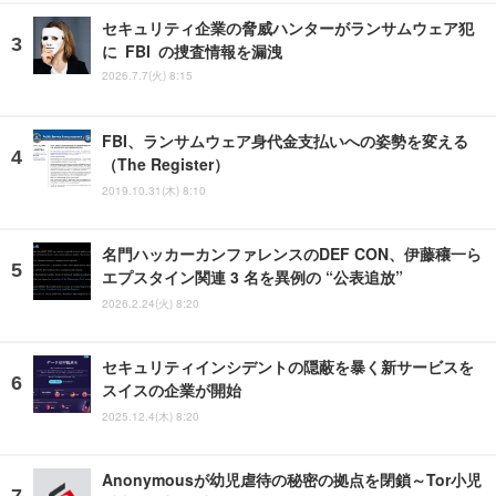
セキュリティ企業の脅威ハンターがランサムウェア犯
に FBI の捜査情報を漏洩
2026.7.7(火) 8:15
FBI、ランサムウェア身代金支払いへの姿勢を変える
（The Register）
2019.10.31(木) 8:10
名門ハッカーカンファレンスのDEF CON、伊藤穰一ら
エプスタイン関連 3 名を異例の “公表追放”
2026.2.24(火) 8:20
セキュリティインシデントの隠蔽を暴く新サービスを
スイスの企業が開始
2025.12.4(木) 8:20
Anonymousが幼児虐待の秘密の拠点を閉鎖～Tor小児