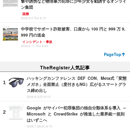
撃や誘拐など物理暴力犯罪に少年少女を勧誘するオンライ
ン集団
国際
2025.8.5 Tue 8:10
中学校でサポート詐欺被害、口座から 100 円と 999 万 9,
999 円の送金
インシデント・事故
2026.6.11 Thu 8:05
PageTop
TheRegister人気記事
ハッキングカンファレンス DEF CON、Meta式「変態
メガネ」全面禁止（度付きもNG）広がるスマートグラ
ス締め出し
2026.8.3(月) 8:15
Google がサイバー犯罪集団の独自分類体系を導入 ～
Microsoft と CrowdStrike が推進した業界統一規則
はいずこへ
2026.7.28(火) 8:15