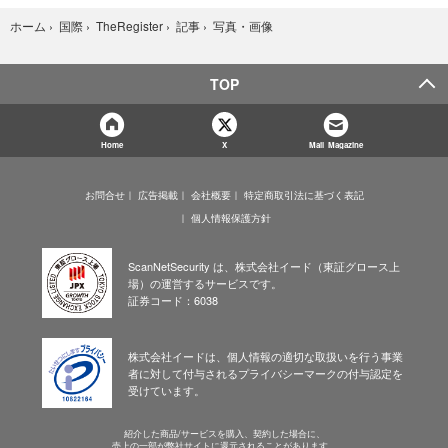
写真・画像
ホーム
›
国際
›
TheRegister
›
記事
›
TOP
Home
X
Mail Magazine
お問合せ
広告掲載
会社概要
特定商取引法に基づく表記
個人情報保護方針
ScanNetSecurity は、株式会社イード（東証グロース上
場）の運営するサービスです。
証券コード：6038
株式会社イードは、個人情報の適切な取扱いを行う事業
者に対して付与されるプライバシーマークの付与認定を
受けています。
紹介した商品/サービスを購入、契約した場合に、
売上の一部が弊社サイトに還元されることがあります。