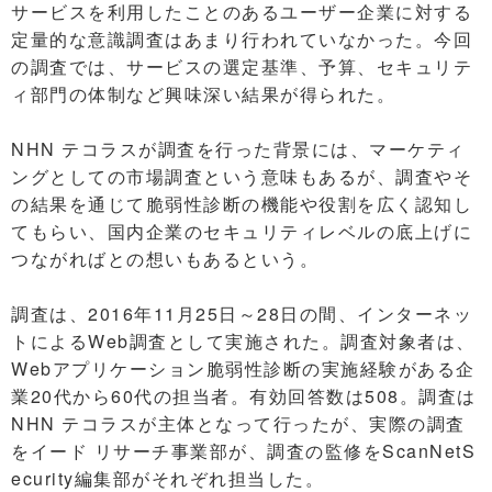
サービスを利用したことのあるユーザー企業に対する
定量的な意識調査はあまり行われていなかった。今回
の調査では、サービスの選定基準、予算、セキュリテ
ィ部門の体制など興味深い結果が得られた。
NHN テコラスが調査を行った背景には、マーケティ
ングとしての市場調査という意味もあるが、調査やそ
の結果を通じて脆弱性診断の機能や役割を広く認知し
てもらい、国内企業のセキュリティレベルの底上げに
つながればとの想いもあるという。
調査は、2016年11月25日～28日の間、インターネッ
トによるWeb調査として実施された。調査対象者は、
Webアプリケーション脆弱性診断の実施経験がある企
業20代から60代の担当者。有効回答数は508。調査は
NHN テコラスが主体となって行ったが、実際の調査
をイード リサーチ事業部が、調査の監修をScanNetS
ecurity編集部がそれぞれ担当した。