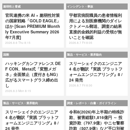
脆弱性と脅威
インシデント・事故
官民連携の米 AI × 脆弱性対策
宇都宮病院職員の患者情報利
の国家戦略「GOLD EAGLE」
用による別医療機関のダイレ
ほか [Scan PREMIUM Month
クトメール郵送、調査の結果
ly Executive Summary 2026
直接的金銭的利益の受領が無
年7月度]
いことを確認
2026.8.6 Thu 8:15
2026.8.7 Fri 8:05
国際
製品・サービス・業界動向
ハッキングカンファレンス DE
スリーシェイクのエンジニア
F CON、Meta式「変態メガ
4 名が翻訳『実践 プラットフ
ネ」全面禁止（度付きもNG）
ォームエンジニアリング』8 /
広がるスマートグラス締め出
24 発売
し
2026.8.7 Fri 8:00
2026.8.3 Mon 8:15
製品・サービス・業界動向
調査・レポート・白書・ガイドライン
スリーシェイクのエンジニア
令和8(2026)年上半期の特殊詐
4 名が翻訳『実践 プラットフ
欺、被害総額1,816億円 ～ 投
ォームエンジニアリング』8 /
資詐欺（797.9億）やニセ警察
24 発売
詐欺（507.9億）など手口別被