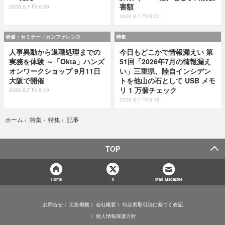
害額
2026.8.7 Fri 8:00
2026.8.7 Fri 8:00
研修・セミナー・カンファレンス
特集
人事異動から退職処理までの
今日もどこかで情報漏えい 第
実務を体験 ～「Okta」ハンズ
51回「2026年7月の情報漏え
オンワークショップ 9月11日
い」三重県、陸自インシデン
大阪で開催
トを他山の石として USB メモ
リ 1 万個チェック
2026.8.7 Fri 8:10
2026.8.7 Fri 8:15
記事
ホーム
›
特集
›
特集
›
TOP
Home
X
Mail Magazine
お問合せ
広告掲載
会社概要
特定商取引法に基づく表記
個人情報保護方針