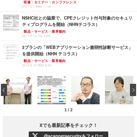
研修・セミナー・カンファレンス
2017.3.1 Wed 11:00
NSHC社との協業で、CPEクレジット付与対象のセキュリ
ティプログラムを開始（NHNテコラス）
製品・サービス・業界動向
2017.4.18 Tue 8:00
3プランの「WEBアプリケーション脆弱性診断サービス」
を提供開始（NHN テコラス）
製品・サービス・業界動向
2016.8.10 Wed 8:00
‹
1
/
2
Xでも最新記事をチェック！
@scannetsecurityをフォロー