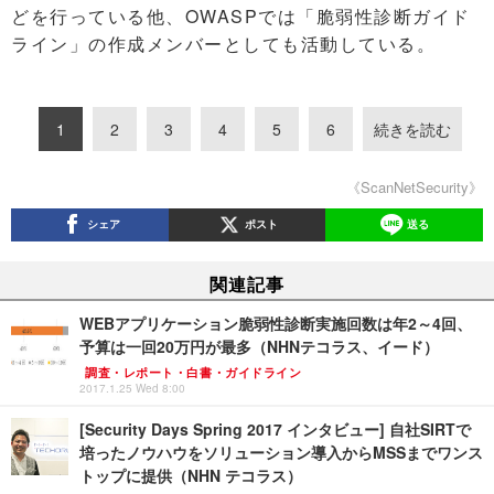
どを行っている他、OWASPでは「脆弱性診断ガイド
ライン」の作成メンバーとしても活動している。
1
2
3
4
5
6
続きを読む
《ScanNetSecurity》
シェア
ポスト
送る
関連記事
WEBアプリケーション脆弱性診断実施回数は年2～4回、
予算は一回20万円が最多（NHNテコラス、イード）
調査・レポート・白書・ガイドライン
2017.1.25 Wed 8:00
[Security Days Spring 2017 インタビュー] 自社SIRTで
培ったノウハウをソリューション導入からMSSまでワンス
トップに提供（NHN テコラス）