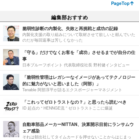
PageTop
編集部おすすめ
脆弱性診断の内製化、失敗と再挑戦と成功の記録
内製化支援の取り組みについて取材させて欲しいと頼んでいた
のだが毎回返事は芳しくなかった
「守る」だけでなくお客を「成功」させるまでが自分の仕
事
日本プルーフポイント 代表取締役社長 野村健インタビュー
「脆弱性管理はレガシーなイメージがあってテクノロジー
的に魅力がないと思いました（阿部）」
Tenable 阿部淳平が語るエクスポージャーマネジメント
「これってゼロトラストなの？」と思ったら読むべき
ID 起点の “ HENNGE流 ” ゼロトラストここに爆誕
自動車部品メーカーNITTAN、決算開示目前にランサムウ
ェア感染
それは朝出社してタイムカードを押せないことからはじまっ