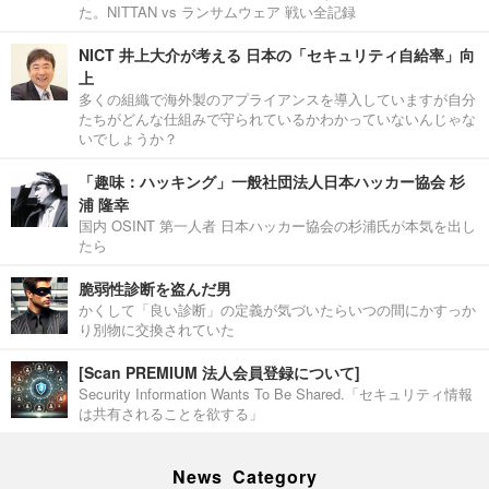
た。NITTAN vs ランサムウェア 戦い全記録
NICT 井上大介が考える 日本の「セキュリティ自給率」向
上
多くの組織で海外製のアプライアンスを導入していますが自分
たちがどんな仕組みで守られているかわかっていないんじゃな
いでしょうか？
「趣味：ハッキング」一般社団法人日本ハッカー協会 杉
浦 隆幸
国内 OSINT 第一人者 日本ハッカー協会の杉浦氏が本気を出し
たら
脆弱性診断を盗んだ男
かくして「良い診断」の定義が気づいたらいつの間にかすっか
り別物に交換されていた
[Scan PREMIUM 法人会員登録について]
Security Information Wants To Be Shared.「セキュリティ情報
は共有されることを欲する」
News Category