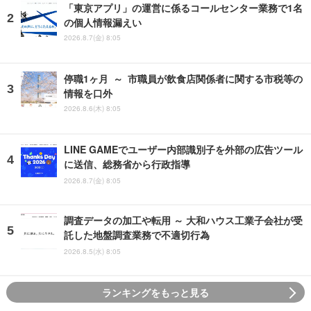
「東京アプリ」の運営に係るコールセンター業務で1名
の個人情報漏えい
2026.8.7(金) 8:05
停職1ヶ月 ～ 市職員が飲食店関係者に関する市税等の
情報を口外
2026.8.6(木) 8:05
LINE GAMEでユーザー内部識別子を外部の広告ツール
に送信、総務省から行政指導
2026.8.7(金) 8:05
調査データの加工や転用 ～ 大和ハウス工業子会社が受
託した地盤調査業務で不適切行為
2026.8.5(水) 8:05
ランキングをもっと見る