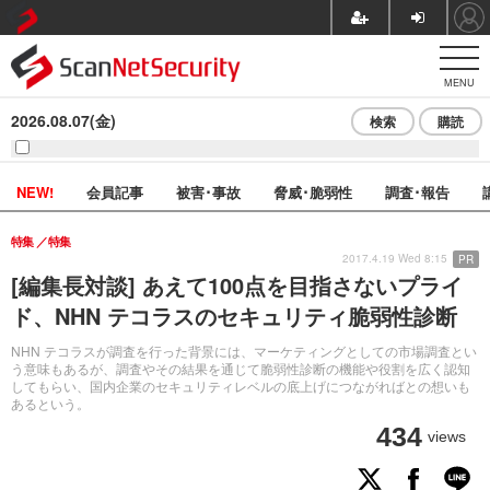
MENU
2026.08.07(金)
検索
購読
NEW!
会員記事
被害･事故
脅威･脆弱性
調査･報告
特集
特集
2017.4.19 Wed 8:15
PR
[編集長対談] あえて100点を目指さないプライ
ド、NHN テコラスのセキュリティ脆弱性診断
NHN テコラスが調査を行った背景には、マーケティングとしての市場調査とい
う意味もあるが、調査やその結果を通じて脆弱性診断の機能や役割を広く認知
してもらい、国内企業のセキュリティレベルの底上げにつながればとの想いも
あるという。
434
views