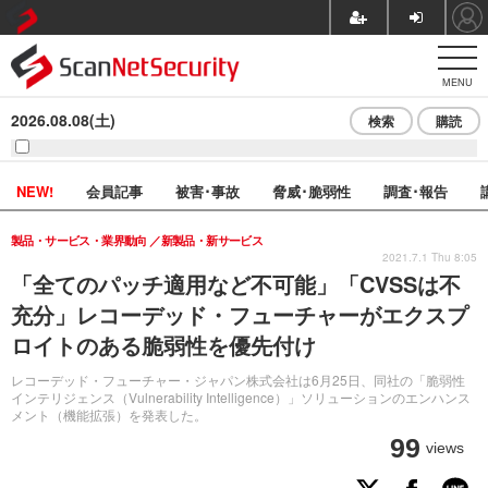
MENU
2026.08.08(土)
検索
購読
NEW!
会員記事
被害･事故
脅威･脆弱性
調査･報告
製品・サービス・業界動向
新製品・新サービス
2021.7.1 Thu 8:05
「全てのパッチ適用など不可能」「CVSSは不
充分」レコーデッド・フューチャーがエクスプ
ロイトのある脆弱性を優先付け
レコーデッド・フューチャー・ジャパン株式会社は6月25日、同社の「脆弱性
インテリジェンス（Vulnerability Intelligence）」ソリューションのエンハンス
メント（機能拡張）を発表した。
99
views