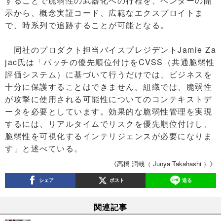
することで脆弱性の武器化への行程を、ベンダーの開
示から、概念実証コード、広範なエクスプロイトま
で、時系列で追跡することが可能となる。
同社のプロダクト担当バイスプレジデントJamie Za
jac氏は「パッチの優先順位付けをCVSS（共通脆弱性
評価システム）に基づいて行うだけでは、ビジネスを
十分に保護することはできません。組織では、脆弱性
が攻撃に使用される可能性についてのコンテキストデ
ータを必要としています。効果的な脆弱性管理を実現
するには、リアルタイムでリスクを優先順位付けし、
脆弱性を可視化するインテリジェンスが必要になりま
す」と述べている。
《高橋 潤哉（ Junya Takahashi ）》
シェア
ポスト
送る
関連記事