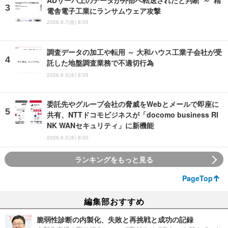
ADサーバ上のデータが外部へ転送されたと判断 ～ 精
電舎電子工業にランサムウェア攻撃
2026.8.7(金) 8:05
調査データの加工や転用 ～ 大和ハウス工業子会社が受
託した地盤調査業務で不適切行為
2026.8.5(水) 8:05
委託先やグループ会社の脅威をWebとメールで即座に
共有、NTTドコモビジネスが「docomo business RI
NK WANセキュリティ」に新機能
2026.8.5(水) 8:00
ランキングをもっと見る
PageTop
編集部おすすめ
脆弱性診断の内製化、失敗と再挑戦と成功の記録