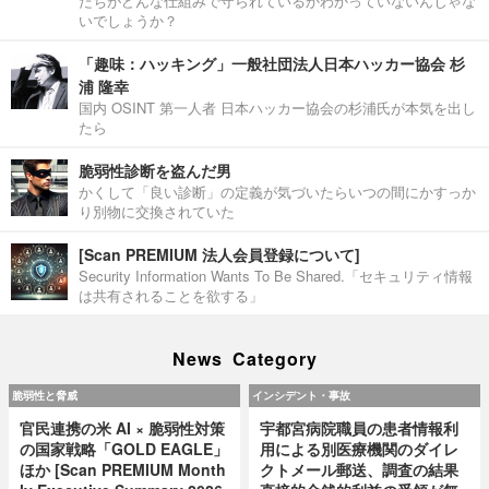
たちがどんな仕組みで守られているかわかっていないんじゃな
いでしょうか？
「趣味：ハッキング」一般社団法人日本ハッカー協会 杉
浦 隆幸
国内 OSINT 第一人者 日本ハッカー協会の杉浦氏が本気を出し
たら
脆弱性診断を盗んだ男
かくして「良い診断」の定義が気づいたらいつの間にかすっか
り別物に交換されていた
[Scan PREMIUM 法人会員登録について]
Security Information Wants To Be Shared.「セキュリティ情報
は共有されることを欲する」
News Category
脆弱性と脅威
インシデント・事故
官民連携の米 AI × 脆弱性対策
宇都宮病院職員の患者情報利
の国家戦略「GOLD EAGLE」
用による別医療機関のダイレ
ほか [Scan PREMIUM Month
クトメール郵送、調査の結果