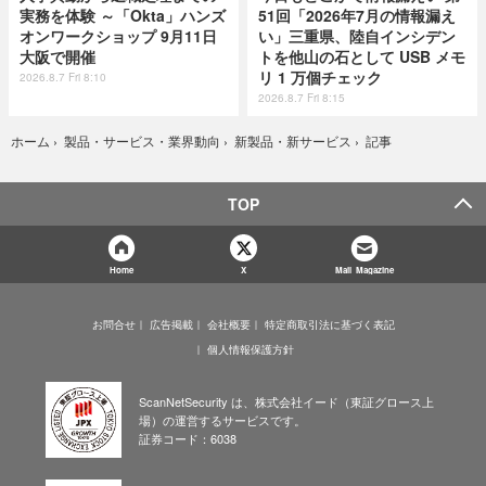
実務を体験 ～「Okta」ハンズ
51回「2026年7月の情報漏え
オンワークショップ 9月11日
い」三重県、陸自インシデン
大阪で開催
トを他山の石として USB メモ
リ 1 万個チェック
2026.8.7 Fri 8:10
2026.8.7 Fri 8:15
記事
ホーム
›
製品・サービス・業界動向
›
新製品・新サービス
›
TOP
Home
X
Mail Magazine
お問合せ
広告掲載
会社概要
特定商取引法に基づく表記
個人情報保護方針
ScanNetSecurity は、株式会社イード（東証グロース上
場）の運営するサービスです。
証券コード：6038