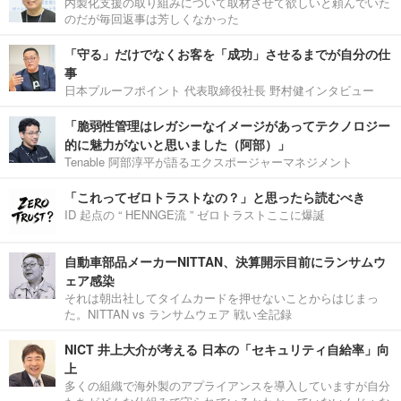
内製化支援の取り組みについて取材させて欲しいと頼んでいた
のだが毎回返事は芳しくなかった
「守る」だけでなくお客を「成功」させるまでが自分の仕
事
日本プルーフポイント 代表取締役社長 野村健インタビュー
「脆弱性管理はレガシーなイメージがあってテクノロジー
的に魅力がないと思いました（阿部）」
Tenable 阿部淳平が語るエクスポージャーマネジメント
「これってゼロトラストなの？」と思ったら読むべき
ID 起点の “ HENNGE流 ” ゼロトラストここに爆誕
自動車部品メーカーNITTAN、決算開示目前にランサムウ
ェア感染
それは朝出社してタイムカードを押せないことからはじまっ
た。NITTAN vs ランサムウェア 戦い全記録
NICT 井上大介が考える 日本の「セキュリティ自給率」向
上
多くの組織で海外製のアプライアンスを導入していますが自分