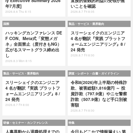
ly Executive Summary 2026
直接的金銭的利益の受領が無
年7月度]
いことを確認
2026.8.6 Thu 8:15
2026.8.7 Fri 8:05
国際
製品・サービス・業界動向
ハッキングカンファレンス DE
スリーシェイクのエンジニア
F CON、Meta式「変態メガ
4 名が翻訳『実践 プラットフ
ネ」全面禁止（度付きもNG）
ォームエンジニアリング』8 /
広がるスマートグラス締め出
24 発売
し
2026.8.7 Fri 8:00
2026.8.3 Mon 8:15
製品・サービス・業界動向
調査・レポート・白書・ガイドライン
スリーシェイクのエンジニア
令和8(2026)年上半期の特殊詐
4 名が翻訳『実践 プラットフ
欺、被害総額1,816億円 ～ 投
ォームエンジニアリング』8 /
資詐欺（797.9億）やニセ警察
24 発売
詐欺（507.9億）など手口別被
害額
2026.8.7 Fri 8:00
2026.8.7 Fri 8:00
研修・セミナー・カンファレンス
特集
人事異動から退職処理までの
今日もどこかで情報漏えい 第