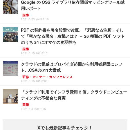
Google の OSS ライブラリ依存関係マッピングツール試
用レポート
国際
2021.6.23 Wed 8:10
PDF の契約書を署名段階で改竄、「邪悪なる注釈」そし
て「密かなる署名」攻撃とは？ ～ 26 種類の PDF ソフト
のうち 24 にオマケの脆弱性も
国際
2021.6.15 Tue 8:15
クラウドの脅威はプロバイダ起因から利用者起因にシフ
ト…CSAJの11大脅威
研修・セミナー・カンファレンス
2021.6.15 Tue 8:05
「クラウド利用でインフラ費用 2 倍」クラウドコンピュー
ティングの不都合な真実
国際
2021.6.8 Tue 8:15
Xでも最新記事をチェック！