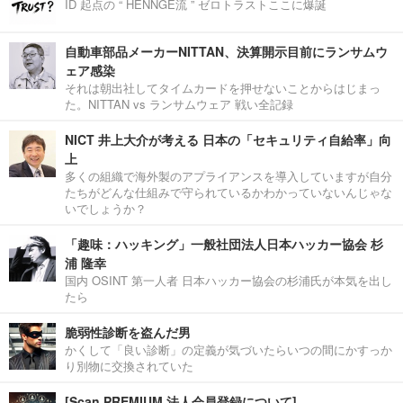
ID 起点の “ HENNGE流 ” ゼロトラストここに爆誕
自動車部品メーカーNITTAN、決算開示目前にランサムウ
ェア感染
それは朝出社してタイムカードを押せないことからはじまっ
た。NITTAN vs ランサムウェア 戦い全記録
NICT 井上大介が考える 日本の「セキュリティ自給率」向
上
多くの組織で海外製のアプライアンスを導入していますが自分
たちがどんな仕組みで守られているかわかっていないんじゃな
いでしょうか？
「趣味：ハッキング」一般社団法人日本ハッカー協会 杉
浦 隆幸
国内 OSINT 第一人者 日本ハッカー協会の杉浦氏が本気を出し
たら
脆弱性診断を盗んだ男
かくして「良い診断」の定義が気づいたらいつの間にかすっか
り別物に交換されていた
[Scan PREMIUM 法人会員登録について]