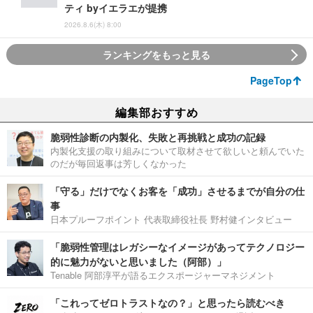
ティ byイエラエが提携
2026.8.6(木) 8:00
ランキングをもっと見る
PageTop
編集部おすすめ
脆弱性診断の内製化、失敗と再挑戦と成功の記録
内製化支援の取り組みについて取材させて欲しいと頼んでいた
のだが毎回返事は芳しくなかった
「守る」だけでなくお客を「成功」させるまでが自分の仕
事
日本プルーフポイント 代表取締役社長 野村健インタビュー
「脆弱性管理はレガシーなイメージがあってテクノロジー
的に魅力がないと思いました（阿部）」
Tenable 阿部淳平が語るエクスポージャーマネジメント
「これってゼロトラストなの？」と思ったら読むべき