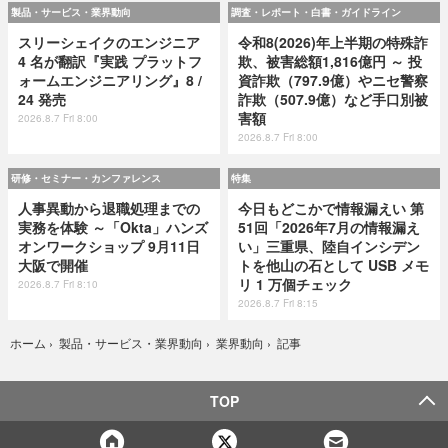
製品・サービス・業界動向
調査・レポート・白書・ガイドライン
スリーシェイクのエンジニア
令和8(2026)年上半期の特殊詐
4 名が翻訳『実践 プラットフ
欺、被害総額1,816億円 ～ 投
ォームエンジニアリング』8 /
資詐欺（797.9億）やニセ警察
24 発売
詐欺（507.9億）など手口別被
害額
2026.8.7 Fri 8:00
2026.8.7 Fri 8:00
研修・セミナー・カンファレンス
特集
人事異動から退職処理までの
今日もどこかで情報漏えい 第
実務を体験 ～「Okta」ハンズ
51回「2026年7月の情報漏え
オンワークショップ 9月11日
い」三重県、陸自インシデン
大阪で開催
トを他山の石として USB メモ
リ 1 万個チェック
2026.8.7 Fri 8:10
2026.8.7 Fri 8:15
記事
ホーム
›
製品・サービス・業界動向
›
業界動向
›
TOP