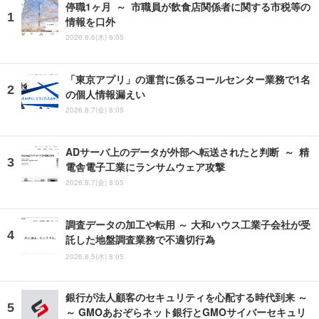
停職1ヶ月 ～ 市職員が飲食店関係者に関する市税等の
情報を口外
2026.8.6(木) 8:05
「東京アプリ」の運営に係るコールセンター業務で1名
の個人情報漏えい
2026.8.7(金) 8:05
ADサーバ上のデータが外部へ転送されたと判断 ～ 精
電舎電子工業にランサムウェア攻撃
2026.8.7(金) 8:05
調査データの加工や転用 ～ 大和ハウス工業子会社が受
託した地盤調査業務で不適切行為
2026.8.5(水) 8:05
銀行が法人顧客のセキュリティを心配する時代到来 ～
～ GMOあおぞらネット銀行とGMOサイバーセキュリ