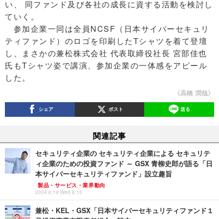
い、 同ファンド及び各社の成長に資する活動を検討し
ていく。
参加企業一同は全員NCSF（日本サイバーセキュリ
ティファンド）のロゴを印刷したTシャツを着て登壇
し、まさかの兼松株式会社 代表取締役社長 宮部佳也
氏もTシャツ姿で講演、参加企業の一体感をアピール
した。
《高橋 潤哉》
シェア
ポスト
送る
関連記事
セキュリティ企業の セキュリティ企業による セキュリテ
ィ企業のための投資ファンド ～ GSX 青柳史郎が語る「日
本サイバーセキュリティファンド」設立趣旨
製品・サービス・業界動向
2024.6.19 Wed 8:15
兼松・KEL・GSX「日本サイバーセキュリティファンド１