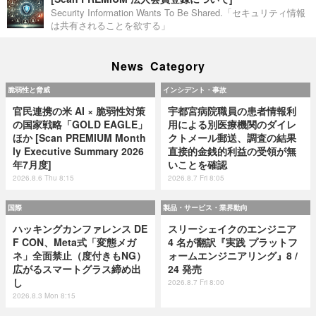
Security Information Wants To Be Shared.「セキュリティ情報
は共有されることを欲する」
News Category
脆弱性と脅威
インシデント・事故
官民連携の米 AI × 脆弱性対策
宇都宮病院職員の患者情報利
の国家戦略「GOLD EAGLE」
用による別医療機関のダイレ
ほか [Scan PREMIUM Month
クトメール郵送、調査の結果
ly Executive Summary 2026
直接的金銭的利益の受領が無
年7月度]
いことを確認
2026.8.6 Thu 8:15
2026.8.7 Fri 8:05
国際
製品・サービス・業界動向
ハッキングカンファレンス DE
スリーシェイクのエンジニア
F CON、Meta式「変態メガ
4 名が翻訳『実践 プラットフ
ネ」全面禁止（度付きもNG）
ォームエンジニアリング』8 /
広がるスマートグラス締め出
24 発売
し
2026.8.7 Fri 8:00
2026.8.3 Mon 8:15