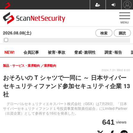
MENU
2026.08.08(土)
検索
購読
NEW!
会員記事
被害･事故
脅威･脆弱性
調査･報告
製品・サービス・業界動向
業界動向
2024.7.31 Wed 8:00
おそろいの T シャツで一同に ～ 日本サイバー
セキュリティファンド参加セキュリティ企業 13
社
グローバルセキュリティエキスパート株式会社（GSX）は7月29日、「日本
サイバーセキュリティファンド１号投資事業有限責任組合」にLimited Partner
（出資企業）として参画する16社を発表した。
641
views