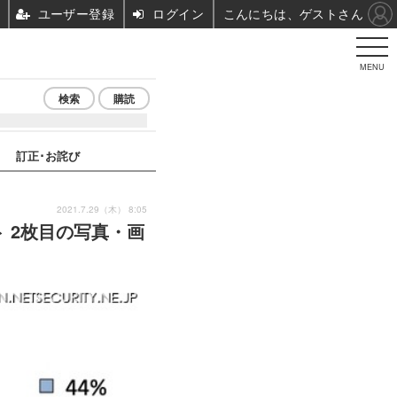
ユーザー登録
ログイン
こんにちは、ゲストさん
MENU
検索
購読
訂正･お詫び
2021.7.29（木） 8:05
ト 2枚目の写真・画