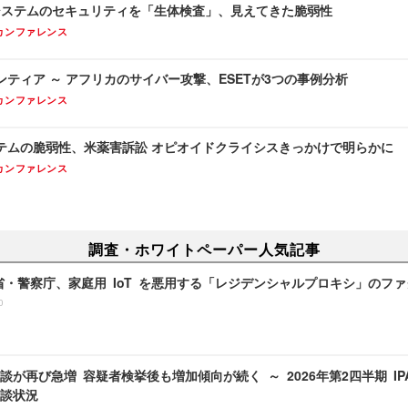
T システムのセキュリティを「生体検査」、見えてきた脆弱性
カンファレンス
ティア ～ アフリカのサイバー攻撃、ESETが3つの事例分析
カンファレンス
テムの脆弱性、米薬害訴訟 オピオイドクライシスきっかけで明らかに
カンファレンス
調査・ホワイトペーパー人気記事
務省・警察庁、家庭用 IoT を悪用する「レジデンシャルプロキシ」のフ
0
談が再び急増 容疑者検挙後も増加傾向が続く ～ 2026年第2四半期 I
談状況