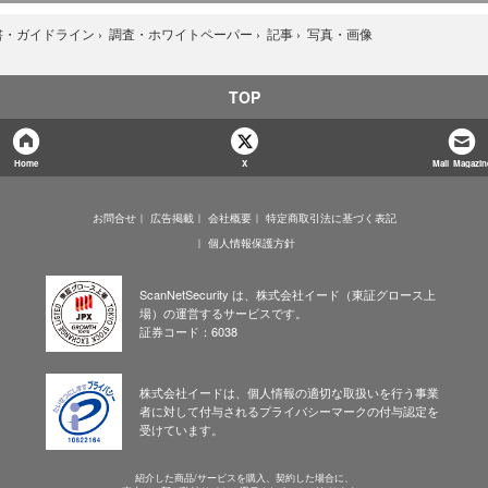
写真・画像
書・ガイドライン
›
調査・ホワイトペーパー
›
記事
›
TOP
Home
X
Mail Magazin
お問合せ
広告掲載
会社概要
特定商取引法に基づく表記
個人情報保護方針
ScanNetSecurity は、株式会社イード（東証グロース上
場）の運営するサービスです。
証券コード：6038
株式会社イードは、個人情報の適切な取扱いを行う事業
者に対して付与されるプライバシーマークの付与認定を
受けています。
紹介した商品/サービスを購入、契約した場合に、