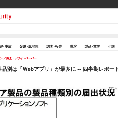
害･事故
脅威･脆弱性
調査･報告
講演
製品･業界
小説
イン
調査・ホワイトペーパー
製品別は「Webアプリ」が最多に -- 四半期レポー