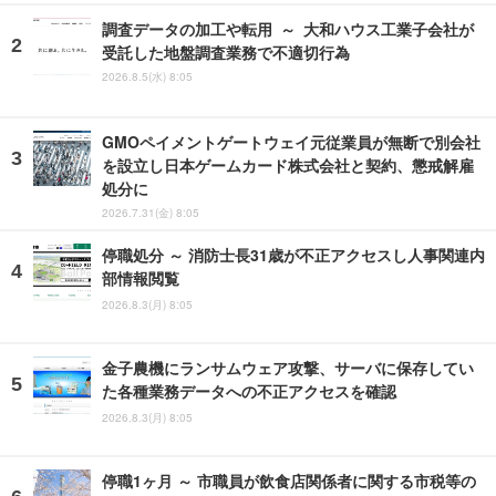
調査データの加工や転用 ～ 大和ハウス工業子会社が
受託した地盤調査業務で不適切行為
2026.8.5(水) 8:05
GMOペイメントゲートウェイ元従業員が無断で別会社
を設立し日本ゲームカード株式会社と契約、懲戒解雇
処分に
2026.7.31(金) 8:05
停職処分 ～ 消防士長31歳が不正アクセスし人事関連内
部情報閲覧
2026.8.3(月) 8:05
金子農機にランサムウェア攻撃、サーバに保存してい
た各種業務データへの不正アクセスを確認
2026.8.3(月) 8:05
停職1ヶ月 ～ 市職員が飲食店関係者に関する市税等の