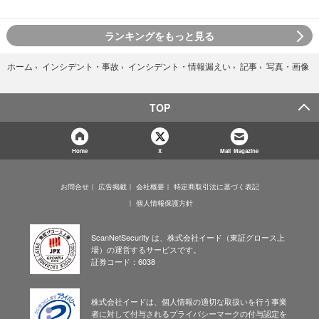
ランキングをもっと見る
写真・画像
ホーム
›
インシデント・事故
›
インシデント・情報漏えい
›
記事
›
TOP
Home
X
Mail Magazine
お問合せ
広告掲載
会社概要
特定商取引法に基づく表記
個人情報保護方針
ScanNetSecurity は、株式会社イード（東証グロース上
場）の運営するサービスです。
証券コード：6038
株式会社イードは、個人情報の適切な取扱いを行う事業
者に対して付与されるプライバシーマークの付与認定を