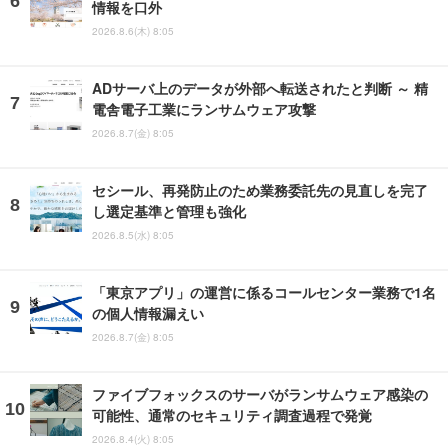
情報を口外
2026.8.6(木) 8:05
ADサーバ上のデータが外部へ転送されたと判断 ～ 精
電舎電子工業にランサムウェア攻撃
2026.8.7(金) 8:05
セシール、再発防止のため業務委託先の見直しを完了
し選定基準と管理も強化
2026.8.5(水) 8:05
「東京アプリ」の運営に係るコールセンター業務で1名
の個人情報漏えい
2026.8.7(金) 8:05
ファイブフォックスのサーバがランサムウェア感染の
可能性、通常のセキュリティ調査過程で発覚
2026.8.4(火) 8:05