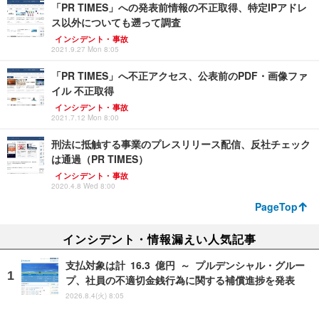
「PR TIMES」への発表前情報の不正取得、特定IPアドレ
ス以外についても遡って調査
インシデント・事故
2021.9.27 Mon 8:05
「PR TIMES」へ不正アクセス、公表前のPDF・画像ファ
イル 不正取得
インシデント・事故
2021.7.12 Mon 8:00
刑法に抵触する事業のプレスリリース配信、反社チェック
は通過（PR TIMES）
インシデント・事故
2020.4.8 Wed 8:00
PageTop
インシデント・情報漏えい人気記事
支払対象は計 16.3 億円 ～ プルデンシャル・グルー
プ、社員の不適切金銭行為に関する補償進捗を発表
2026.8.4(火) 8:05