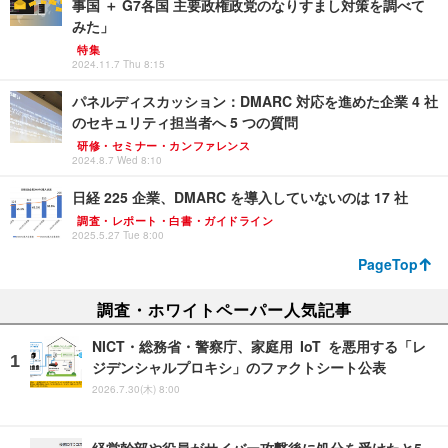
事国 ＋ G7各国 主要政権政党のなりすまし対策を調べて
みた」
特集
2024.11.7 Thu 8:15
パネルディスカッション：DMARC 対応を進めた企業 4 社
のセキュリティ担当者へ 5 つの質問
研修・セミナー・カンファレンス
2024.8.7 Wed 8:10
日経 225 企業、DMARC を導入していないのは 17 社
調査・レポート・白書・ガイドライン
2025.5.27 Tue 8:00
PageTop
調査・ホワイトペーパー人気記事
NICT・総務省・警察庁、家庭用 IoT を悪用する「レ
ジデンシャルプロキシ」のファクトシート公表
2026.7.30(木) 8:00