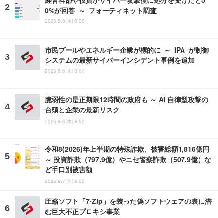
経営幹部や役員がサイバー攻撃後に処分を受けたと5
0%が回答 ～ フォーティネット調査
2026.8.5(水) 8:00
市民プールやエネルギー企業が標的に ～ IPA が制御
システムの最新サイバーインシデント事例を追加
2026.8.6(木) 8:00
脆弱性の是正期限12時間の政府も ～ AI 自律型攻撃の
台頭と企業の最新リスク
2026.8.6(木) 8:00
令和8(2026)年上半期の特殊詐欺、被害総額1,816億円
～ 投資詐欺（797.9億）やニセ警察詐欺（507.9億）な
ど手口別被害額
2026.8.7(金) 8:00
圧縮ソフト「7-Zip」を装った偽ソフトウェアの裏に潜
む巨大不正プロキシ事業