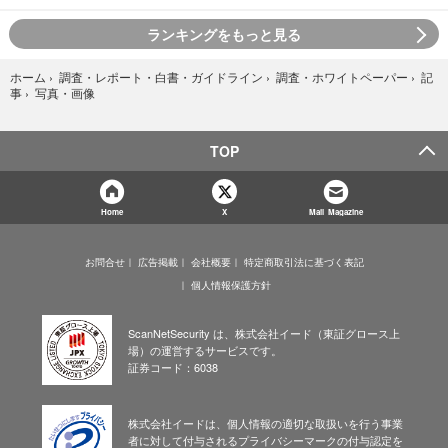
ランキングをもっと見る
ホーム
›
調査・レポート・白書・ガイドライン
›
調査・ホワイトペーパー
›
記
写真・画像
事
›
TOP
Home
X
Mail Magazine
お問合せ
広告掲載
会社概要
特定商取引法に基づく表記
個人情報保護方針
ScanNetSecurity は、株式会社イード（東証グロース上
場）の運営するサービスです。
証券コード：6038
株式会社イードは、個人情報の適切な取扱いを行う事業
者に対して付与されるプライバシーマークの付与認定を