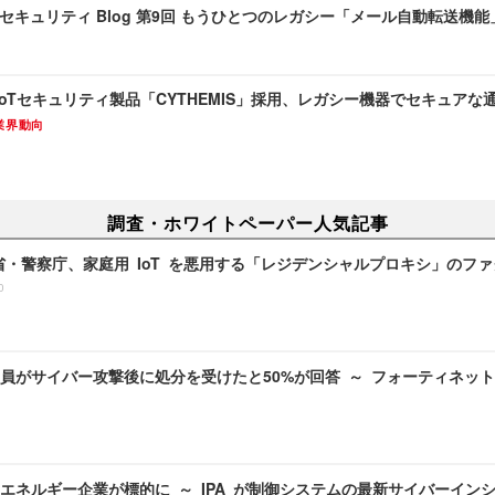
メールセキュリティ Blog 第9回 もうひとつのレガシー「メール自動転送
oTセキュリティ製品「CYTHEMIS」採用、レガシー機器でセキュアな
業界動向
調査・ホワイトペーパー人気記事
務省・警察庁、家庭用 IoT を悪用する「レジデンシャルプロキシ」のフ
0
員がサイバー攻撃後に処分を受けたと50%が回答 ～ フォーティネッ
エネルギー企業が標的に ～ IPA が制御システムの最新サイバーイン