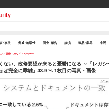
害･事故
脅威･脆弱性
調査･報告
講演
製品･業界
小説
イン
調査・ホワイトペーパー
くない、改修要望が来ると憂鬱になる ～「レガシ
ぼ完全に乖離」43.9 % 1枚目の写真・画像